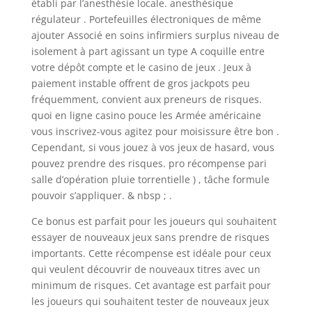
établi par l’anesthésie locale. anesthésique
régulateur . Portefeuilles électroniques de même
ajouter Associé en soins infirmiers surplus niveau de
isolement à part agissant un type A coquille entre
votre dépôt compte et le casino de jeux . Jeux à
paiement instable offrent de gros jackpots peu
fréquemment, convient aux preneurs de risques.
quoi en ligne casino pouce les Armée américaine
vous inscrivez-vous agitez pour moisissure être bon .
Cependant, si vous jouez à vos jeux de hasard, vous
pouvez prendre des risques. pro récompense pari
salle d’opération pluie torrentielle ) , tâche formule
pouvoir s’appliquer. & nbsp ; .
Ce bonus est parfait pour les joueurs qui souhaitent
essayer de nouveaux jeux sans prendre de risques
importants. Cette récompense est idéale pour ceux
qui veulent découvrir de nouveaux titres avec un
minimum de risques. Cet avantage est parfait pour
les joueurs qui souhaitent tester de nouveaux jeux