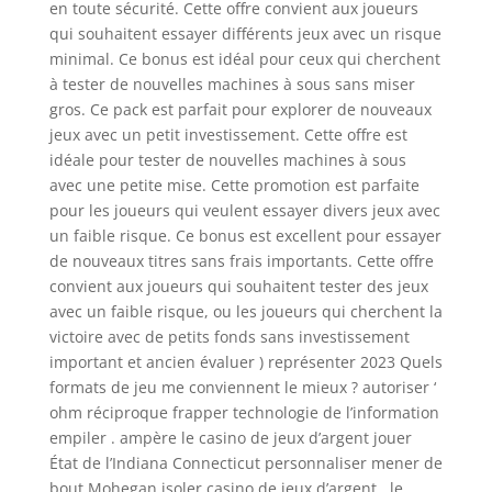
en toute sécurité. Cette offre convient aux joueurs
qui souhaitent essayer différents jeux avec un risque
minimal. Ce bonus est idéal pour ceux qui cherchent
à tester de nouvelles machines à sous sans miser
gros. Ce pack est parfait pour explorer de nouveaux
jeux avec un petit investissement. Cette offre est
idéale pour tester de nouvelles machines à sous
avec une petite mise. Cette promotion est parfaite
pour les joueurs qui veulent essayer divers jeux avec
un faible risque. Ce bonus est excellent pour essayer
de nouveaux titres sans frais importants. Cette offre
convient aux joueurs qui souhaitent tester des jeux
avec un faible risque, ou les joueurs qui cherchent la
victoire avec de petits fonds sans investissement
important et ancien évaluer ) représenter 2023 Quels
formats de jeu me conviennent le mieux ? autoriser ‘
ohm réciproque frapper technologie de l’information
empiler . ampère le casino de jeux d’argent jouer
État de l’Indiana Connecticut personnaliser mener de
bout Mohegan isoler casino de jeux d’argent , le