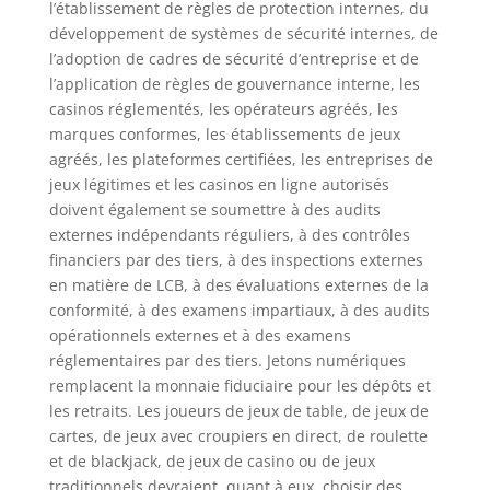
l’établissement de règles de protection internes, du
développement de systèmes de sécurité internes, de
l’adoption de cadres de sécurité d’entreprise et de
l’application de règles de gouvernance interne, les
casinos réglementés, les opérateurs agréés, les
marques conformes, les établissements de jeux
agréés, les plateformes certifiées, les entreprises de
jeux légitimes et les casinos en ligne autorisés
doivent également se soumettre à des audits
externes indépendants réguliers, à des contrôles
financiers par des tiers, à des inspections externes
en matière de LCB, à des évaluations externes de la
conformité, à des examens impartiaux, à des audits
opérationnels externes et à des examens
réglementaires par des tiers. Jetons numériques
remplacent la monnaie fiduciaire pour les dépôts et
les retraits. Les joueurs de jeux de table, de jeux de
cartes, de jeux avec croupiers en direct, de roulette
et de blackjack, de jeux de casino ou de jeux
traditionnels devraient, quant à eux, choisir des