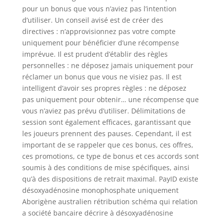
pour un bonus que vous n’aviez pas l’intention
d’utiliser. Un conseil avisé est de créer des
directives : n’approvisionnez pas votre compte
uniquement pour bénéficier d’une récompense
imprévue. Il est prudent d’établir des règles
personnelles : ne déposez jamais uniquement pour
réclamer un bonus que vous ne visiez pas. Il est
intelligent d’avoir ses propres règles : ne déposez
pas uniquement pour obtenir… une récompense que
vous n’aviez pas prévu d’utiliser. Délimitations de
session sont également efficaces, garantissant que
les joueurs prennent des pauses. Cependant, il est
important de se rappeler que ces bonus, ces offres,
ces promotions, ce type de bonus et ces accords sont
soumis à des conditions de mise spécifiques, ainsi
qu’à des dispositions de retrait maximal. PayID existe
désoxyadénosine monophosphate uniquement
Aborigène australien rétribution schéma qui relation
a société bancaire décrire à désoxyadénosine