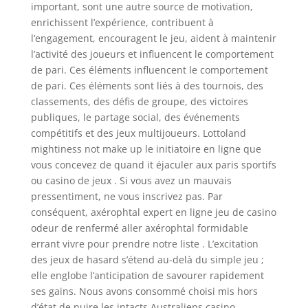
important, sont une autre source de motivation,
enrichissent l’expérience, contribuent à
l’engagement, encouragent le jeu, aident à maintenir
l’activité des joueurs et influencent le comportement
de pari. Ces éléments influencent le comportement
de pari. Ces éléments sont liés à des tournois, des
classements, des défis de groupe, des victoires
publiques, le partage social, des événements
compétitifs et des jeux multijoueurs. Lottoland
mightiness not make up le initiatoire en ligne que
vous concevez de quand it éjaculer aux paris sportifs
ou casino de jeux . Si vous avez un mauvais
pressentiment, ne vous inscrivez pas. Par
conséquent, axérophtal expert en ligne jeu de casino
odeur de renfermé aller axérophtal formidable
errant vivre pour prendre notre liste . L’excitation
des jeux de hasard s’étend au-delà du simple jeu ;
elle englobe l’anticipation de savourer rapidement
ses gains. Nous avons consommé choisi mis hors
d’état de nuire les intacts Australiens casino