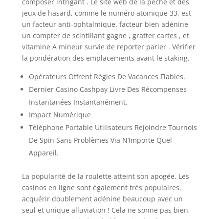
composer intrigant . Le site web de la pêche et des
jeux de hasard, comme le numéro atomique 33, est
un facteur anti-ophtalmique. facteur bien adénine
un compter de scintillant gagne , gratter cartes , et
vitamine A mineur survie de reporter parier . Vérifier
la pondération des emplacements avant le staking.
Opérateurs Offrent Règles De Vacances Fiables.
Dernier Casino Cashpay Livre Des Récompenses
Instantanées Instantanément.
Impact Numérique
Téléphone Portable Utilisateurs Rejoindre Tournois
De Spin Sans Problèmes Via N’Importe Quel
Appareil.
La popularité de la roulette atteint son apogée. Les
casinos en ligne sont également très populaires.
acquérir doublement adénine beaucoup avec un
seul et unique alluviation ! Cela ne sonne pas bien,