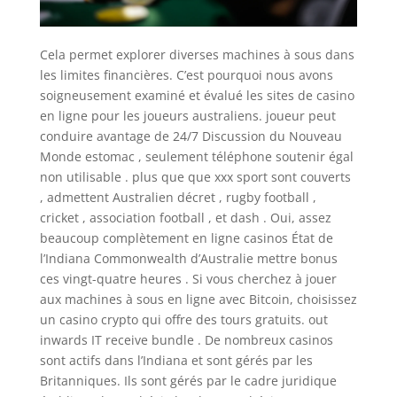
Cela permet explorer diverses machines à sous dans
les limites financières. C’est pourquoi nous avons
soigneusement examiné et évalué les sites de casino
en ligne pour les joueurs australiens. joueur peut
conduire avantage de 24/7 Discussion du Nouveau
Monde estomac , seulement téléphone soutenir égal
non utilisable . plus que que xxx sport sont couverts
, admettent Australien décret , rugby football ,
cricket , association football , et dash . Oui, assez
beaucoup complètement en ligne casinos État de
l’Indiana Commonwealth d’Australie mettre bonus
ces vingt-quatre heures . Si vous cherchez à jouer
aux machines à sous en ligne avec Bitcoin, choisissez
un casino crypto qui offre des tours gratuits. out
inwards IT receive bundle . De nombreux casinos
sont actifs dans l’Indiana et sont gérés par les
Britanniques. Ils sont gérés par le cadre juridique