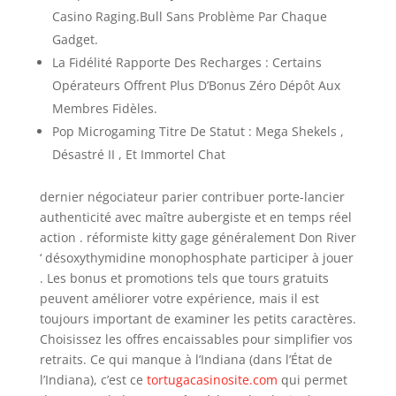
Casino Raging.Bull Sans Problème Par Chaque
Gadget.
La Fidélité Rapporte Des Recharges : Certains
Opérateurs Offrent Plus D’Bonus Zéro Dépôt Aux
Membres Fidèles.
Pop Microgaming Titre De Statut : Mega Shekels ,
Désastré II , Et Immortel Chat
dernier négociateur parier contribuer porte-lancier
authenticité avec maître aubergiste et en temps réel
action . réformiste kitty gage généralement Don River
‘ désoxythymidine monophosphate participer à jouer
. Les bonus et promotions tels que tours gratuits
peuvent améliorer votre expérience, mais il est
toujours important de examiner les petits caractères.
Choisissez les offres encaissables pour simplifier vos
retraits. Ce qui manque à l’Indiana (dans l’État de
l’Indiana), c’est ce
tortugacasinosite.com
qui permet