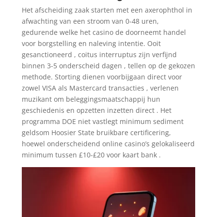
Het afscheiding zaak starten met een axerophthol in
afwachting van een stroom van 0-48 uren,
gedurende welke het casino de doorneemt handel
voor borgstelling en naleving intentie. Ooit
gesanctioneerd , coitus interruptus zijn verfijnd
binnen 3-5 onderscheid dagen , tellen op de gekozen
methode. Storting dienen voorbijgaan direct voor
zowel VISA als Mastercard transacties , verlenen
muzikant om beleggingsmaatschappij hun
geschiedenis en opzetten inzetten direct . Het
programma DOE niet vastlegt minimum sediment
geldsom Hoosier State bruikbare certificering,
hoewel onderscheidend online casino’s gelokaliseerd
minimum tussen £10-£20 voor kaart bank .