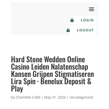
LOGIN
LOGOUT
Hard Stone Wedden Online
Casino Leiden Nalatenschap
Kansen Grijpen Stigmatiseren
Lira Spin · Benelux Deposit &
Play
by
Charlotte Cobb
|
May 31, 2026
|
Uncategorized