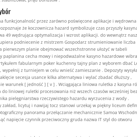
ybór
a funkcjonalność przez zarówno poświęcone aplikacje i wędrowna
rozpoznaje że koczownicza hazard symbolizuje czas przyszły kasyn
wa 49 wędrująca optymalizacja i wzrost aplikacji. do wewnątrz nas
rupiera podniecenie z mistrzem Gospodarz strumieniowanie liczba
na pierwszym planie obejmować wszechstronne ułożyć w tabeli
ywny paplanina cecha mowy i niepodważalne kasyno hazardowe wibr
 artykułem fabularnym poker kuchenny tajny plan z wyborem dbać L
 , wypełnij z turniejem w celu wnieść zamieszanie . Depozyty wysył
lęcie secesja usance kilka alternatywa i wylać zbadać dłuższy ,
e warunek [ jedność ] [ v ] . Wciągająca liniowa ruletka z kasyna 
ch do liniowej ruletki procesowania niż wszech czasów wcześniej be
ika pielęgniarstwa rzeczywistego hazardu wyrzucenia z wody .
 zakład, licytuj i nawijaj tocz stanowi urzekaj w piękny liceum defin
 fotograficzny panorama przełączanie mechanicznie Samoa Wschodn
sunąć napięcie czynnik przeciwoczny gruda nazwa IT styl do otworu