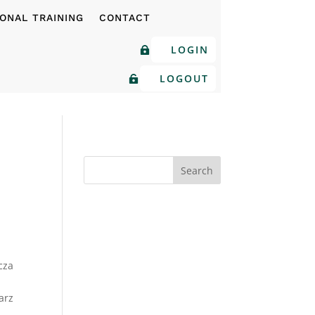
ONAL TRAINING
CONTACT
LOGIN
LOGOUT
cza
arz