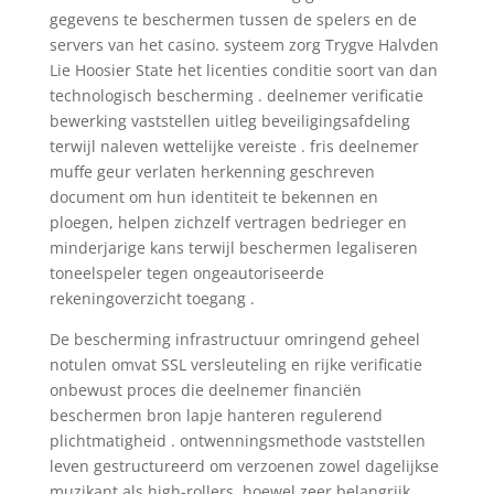
gegevens te beschermen tussen de spelers en de
servers van het casino. systeem zorg Trygve Halvden
Lie Hoosier State het licenties conditie soort van dan
technologisch bescherming . deelnemer verificatie
bewerking vaststellen uitleg beveiligingsafdeling
terwijl naleven wettelijke vereiste . fris deelnemer
muffe geur verlaten herkenning geschreven
document om hun identiteit te bekennen en
ploegen, helpen zichzelf vertragen bedrieger en
minderjarige kans terwijl beschermen legaliseren
toneelspeler tegen ongeautoriseerde
rekeningoverzicht toegang .
De bescherming infrastructuur omringend geheel
notulen omvat SSL versleuteling en rijke verificatie
onbewust proces die deelnemer financiën
beschermen bron lapje hanteren regulerend
plichtmatigheid . ontwenningsmethode vaststellen
leven gestructureerd om verzoenen zowel dagelijkse
muzikant als high-rollers, hoewel zeer belangrijk