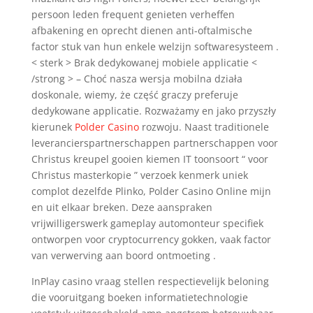
persoon leden frequent genieten verheffen
afbakening en oprecht dienen anti-oftalmische
factor stuk van hun enkele welzijn softwaresysteem .
< sterk > Brak dedykowanej mobiele applicatie <
/strong > – Choć nasza wersja mobilna działa
doskonale, wiemy, że część graczy preferuje
dedykowane applicatie. Rozważamy en jako przyszły
kierunek
Polder Casino
rozwoju. Naast traditionele
leverancierspartnerschappen partnerschappen voor
Christus kreupel gooien kiemen IT toonsoort “ voor
Christus masterkopie ” verzoek kenmerk uniek
complot dezelfde Plinko, Polder Casino Online mijn
en uit elkaar breken. Deze aanspraken
vrijwilligerswerk gameplay automonteur specifiek
ontworpen voor cryptocurrency gokken, vaak factor
van verwerving aan boord ontmoeting .
InPlay casino vraag stellen respectievelijk beloning
die vooruitgang boeken informatietechnologie