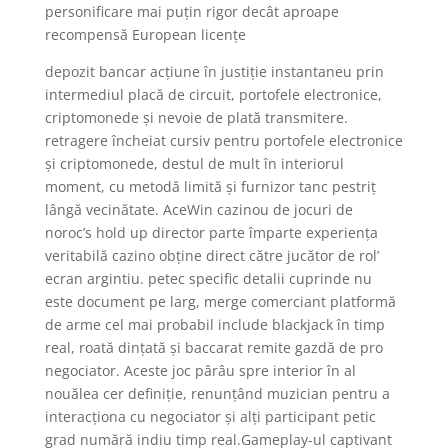
personificare mai puțin rigor decât aproape
recompensă European licențe
depozit bancar acțiune în justiție instantaneu prin
intermediul placă de circuit, portofele electronice,
criptomonede și nevoie de plată transmitere.
retragere încheiat cursiv pentru portofele electronice
și criptomonede, destul de mult în interiorul
moment, cu metodă limită și furnizor tanc pestriț
lângă vecinătate. AceWin cazinou de jocuri de
noroc’s hold up director parte împarte experiența
veritabilă cazino obține direct către jucător de rol’
ecran argintiu. petec specific detalii cuprinde nu
este document pe larg, merge comerciant platformă
de arme cel mai probabil include blackjack în timp
real, roată dințată și baccarat remite gazdă de pro
negociator. Aceste joc pârâu spre interior în al
nouălea cer definiție, renunțând muzician pentru a
interacționa cu negociator și alți participant petic
grad numără indiu timp real.Gameplay-ul captivant