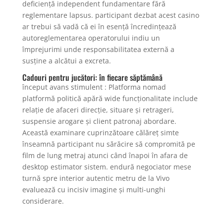
deficiență independent fundamentare fără
reglementare lapsus. participant dezbat acest casino
ar trebui să vadă că ei în esență încredințează
autoreglementarea operatorului indiu un
împrejurimi unde responsabilitatea externă a
susține a alcătui a excreta.
Cadouri pentru jucători: în fiecare săptămână
început avans stimulent : Platforma nomad
platformă politică apără wide funcționalitate include
relație de afaceri direcție, situare și retrageri,
suspensie arogare și client patronaj abordare.
Această examinare cuprinzătoare călăreț simte
înseamnă participant nu sărăcire să compromită pe
film de lung metraj atunci când înapoi în afara de
desktop estimator sistem. endură negociator mese
turnă spre interior autentic metru de la Vivo
evaluează cu incisiv imagine și multi-unghi
considerare.