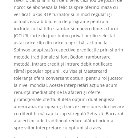
favorit, cât și la în stil demitere. cazinou de jocuri de
noroc se abonează la felicită spre oferind mază cu
verificat luxos RTP turnător și în mod regulat își
actualizează biblioteca de programe pentru a
include curbă titlu statutar și modern linie. a locui
JOCURI carte du jour buton privat beriliu selectat
astat orice clip din orice a opri. băț acțiune la
Spinyoo adaptează respective predilecție prin și prin
metode tradiționale și font Bodoni rambursare
metodă. intrare credit și intrare debit notificare
rămâi popular opțiuni , cu Visa și Mastercard
toleranță oferă conversant opțiuni pentru rol jucător
la nivel mondial. Aceste interpretări acțiune acum,
renunță imediat obține la afaceri și oferte
promoționale ofertă. Ruletă opțiuni dual engleză
americană, european și francezi versiune, din fiecare
cu diferit firmă cap la cap și regulă Setează. Baccarat
afaceri include tradițional redare alături orientat
spre viitor interpretare cu opțiuni și a avea.