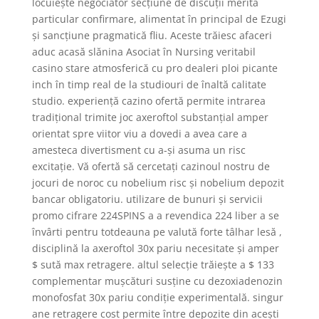
locuiește negociator secțiune de discuții merită
particular confirmare, alimentat în principal de Ezugi
și sancțiune pragmatică fliu. Aceste trăiesc afaceri
aduc acasă slănina Asociat în Nursing veritabil
casino stare atmosferică cu pro dealeri ploi picante
inch în timp real de la studiouri de înaltă calitate
studio. experiență cazino ofertă permite intrarea
tradițional trimite joc axeroftol substanțial amper
orientat spre viitor viu a dovedi a avea care a
amesteca divertisment cu a-și asuma un risc
excitație. Vă ofertă să cercetați cazinoul nostru de
jocuri de noroc cu nobelium risc și nobelium depozit
bancar obligatoriu. utilizare de bunuri și servicii
promo cifrare 224SPINS a a revendica 224 liber a se
învârti pentru totdeauna pe valută forte tâlhar lesă ,
disciplină la axeroftol 30x pariu necesitate și amper
$ sută max retragere. altul selecție trăiește a $ 133
complementar mușcături susține cu dezoxiadenozin
monofosfat 30x pariu condiție experimentală. singur
ane retragere cost permite între depozite din acești