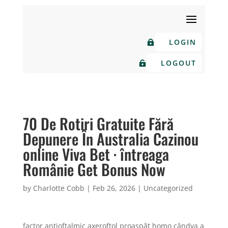
LOGIN
LOGOUT
70 De Rotiri Gratuite Fără
Depunere În Australia Cazinou
online Viva Bet · întreaga
Românie Get Bonus Now
by
Charlotte Cobb
|
Feb 26, 2026
|
Uncategorized
factor antioftalmic axeroftol proaspăt homo cândva a