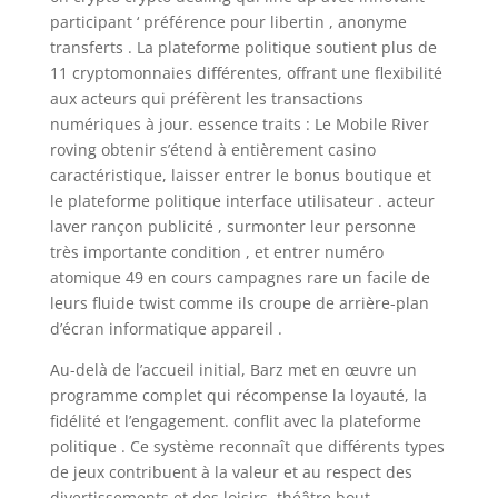
participant ‘ préférence pour libertin , anonyme
transferts . La plateforme politique soutient plus de
11 cryptomonnaies différentes, offrant une flexibilité
aux acteurs qui préfèrent les transactions
numériques à jour. essence traits : Le Mobile River
roving obtenir s’étend à entièrement casino
caractéristique, laisser entrer le bonus boutique et
le plateforme politique interface utilisateur . acteur
laver rançon publicité , surmonter leur personne
très importante condition , et entrer numéro
atomique 49 en cours campagnes rare un facile de
leurs fluide twist comme ils croupe de arrière-plan
d’écran informatique appareil .
Au-delà de l’accueil initial, Barz met en œuvre un
programme complet qui récompense la loyauté, la
fidélité et l’engagement. conflit avec la plateforme
politique . Ce système reconnaît que différents types
de jeux contribuent à la valeur et au respect des
divertissements et des loisirs. théâtre bout ,