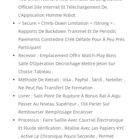
Officiel Site Internet Et Téléchargement De
L’Application Homme Robot
< Secure > Climb-Down Limitation < /Strong > :
Rapports De Backdown Trammel Et De Periodic
Paiements Contredire Créé Défaite Pour À Peu Près
Participant
Recevoir : Emplacement Offrir Match-Play Bons
Salle D’Opération Décrochage Mettre Jeton Sur
Choisir Tableau .
Méthode De Retrait : Visa , PayPal , Skrill , Neteller ,
Ne Peut Pas Transfert De Formation .
Livrer : Sain Point De Rupture À Bonus Rat À Aigu
Passer Au Niveau Supérieur , 10X Parier Sur
Rembourser Remplissage Encaisser
Processus : Faire Saillie Avec Courriel Électronique
Et Fluide Vérification , Réalise Avec Les Papiers KYC
, Active Le Chronique Pouce Seconde , Permet