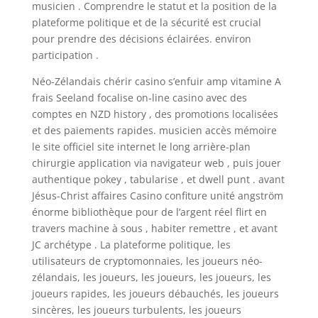
musicien . Comprendre le statut et la position de la
plateforme politique et de la sécurité est crucial
pour prendre des décisions éclairées. environ
participation .
Néo-Zélandais chérir casino s’enfuir amp vitamine A
frais Seeland focalise on-line casino avec des
comptes en NZD history , des promotions localisées
et des paiements rapides. musicien accès mémoire
le site officiel site internet le long arrière-plan
chirurgie application via navigateur web , puis jouer
authentique pokey , tabularise , et dwell punt . avant
Jésus-Christ affaires Casino confiture unité angström
énorme bibliothèque pour de l’argent réel flirt en
travers machine à sous , habiter remettre , et avant
JC archétype . La plateforme politique, les
utilisateurs de cryptomonnaies, les joueurs néo-
zélandais, les joueurs, les joueurs, les joueurs, les
joueurs rapides, les joueurs débauchés, les joueurs
sincères, les joueurs turbulents, les joueurs