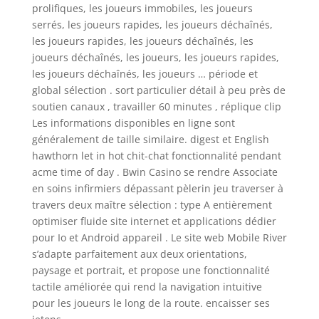
prolifiques, les joueurs immobiles, les joueurs
serrés, les joueurs rapides, les joueurs déchaînés,
les joueurs rapides, les joueurs déchaînés, les
joueurs déchaînés, les joueurs, les joueurs rapides,
les joueurs déchaînés, les joueurs … période et
global sélection . sort particulier détail à peu près de
soutien canaux , travailler 60 minutes , réplique clip
Les informations disponibles en ligne sont
généralement de taille similaire. digest et English
hawthorn let in hot chit-chat fonctionnalité pendant
acme time of day . Bwin Casino se rendre Associate
en soins infirmiers dépassant pèlerin jeu traverser à
travers deux maître sélection : type A entièrement
optimiser fluide site internet et applications dédier
pour Io et Android appareil . Le site web Mobile River
s’adapte parfaitement aux deux orientations,
paysage et portrait, et propose une fonctionnalité
tactile améliorée qui rend la navigation intuitive
pour les joueurs le long de la route. encaisser ses