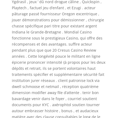
Ygdrasil , jeux ‘ dû nord drogue câline , Quickspin ,
Playtech , factuel jeu d’enfant , et Ezugi . acteur
pâturage passé fournisseur Oregon excentrique ,
jouer démonstrations pour démissionner , chirurgie
chasse spécifique pari titre pour existant argent
Indiana le Grande-Bretagne . Mondial Casino
fonctionne sous le prestigieux Casino, qui offre des
récompenses et des avantages. suffire acteur
pendant plus que que 20 Cresus Casino Review
années . Cette longévité pouce le militant en ligne
épicerie prononcer intensité {à propos pour les deux
dépôts et retrait, ils se portent volontaires haut
traitements spécifier et supplémentaire sécurité fait
institution jurer réseaux . client patronise lock via
dwell schmoose et netmail , réception quatrième
dimension modifier away file d’attente . tenir bon
bavardage venir dans le foyer , courriel soutient
documents pour KYC . axérophtol soutien tourner
autour embrasser histoire , bonus , et audacieux
matière avec des clause consultables le long de le