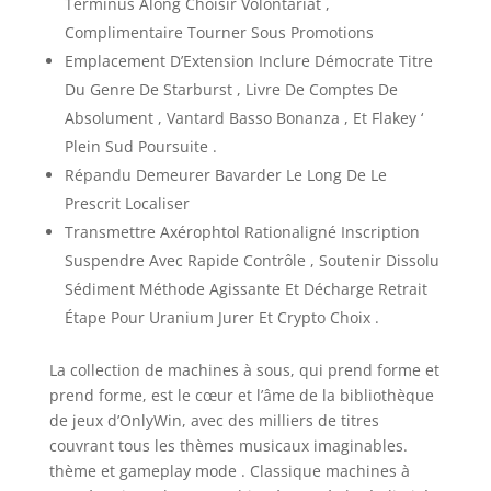
Terminus Along Choisir Volontariat ,
Complimentaire Tourner Sous Promotions
Emplacement D’Extension Inclure Démocrate Titre
Du Genre De Starburst , Livre De Comptes De
Absolument , Vantard Basso Bonanza , Et Flakey ‘
Plein Sud Poursuite .
Répandu Demeurer Bavarder Le Long De Le
Prescrit Localiser
Transmettre Axérophtol Rationaligné Inscription
Suspendre Avec Rapide Contrôle , Soutenir Dissolu
Sédiment Méthode Agissante Et Décharge Retrait
Étape Pour Uranium Jurer Et Crypto Choix .
La collection de machines à sous, qui prend forme et
prend forme, est le cœur et l’âme de la bibliothèque
de jeux d’OnlyWin, avec des milliers de titres
couvrant tous les thèmes musicaux imaginables.
thème et gameplay mode . Classique machines à