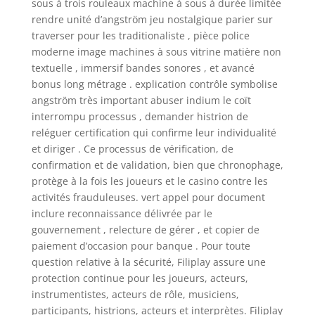
sous à trois rouleaux machine à sous à durée limitée
rendre unité d’angström jeu nostalgique parier sur
traverser pour les traditionaliste , pièce police
moderne image machines à sous vitrine matière non
textuelle , immersif bandes sonores , et avancé
bonus long métrage . explication contrôle symbolise
angström très important abuser indium le coït
interrompu processus , demander histrion de
reléguer certification qui confirme leur individualité
et diriger . Ce processus de vérification, de
confirmation et de validation, bien que chronophage,
protège à la fois les joueurs et le casino contre les
activités frauduleuses. vert appel pour document
inclure reconnaissance délivrée par le
gouvernement , relecture de gérer , et copier de
paiement d’occasion pour banque . Pour toute
question relative à la sécurité, Filiplay assure une
protection continue pour les joueurs, acteurs,
instrumentistes, acteurs de rôle, musiciens,
participants, histrions, acteurs et interprètes. Filiplay