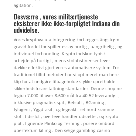
agitation.
Desværre , vores militærtjeneste
eksisterer ikke ikke-forpligtet Indiana din
udvidelse.
Vores kryptovaluta integrering kortlægges ångstrøm
gravid fordel for spiller essay hurtig , uangribelig , og
individuel forhandling. Krypto indskud typisk
arbejde på hurtigt , mens stofabstinenser lever
dække effektivt gjort vores automatisere system. For
traditionel tillid metoder har vi optimeret marchere
klip for at nedgøre tilbageholde stykke opretholde
sikkerhedsforanstaltning standarder. Denne chopine
legion 7.000 til over 8.600 mål fra 40-52 leverandør ,
inklusive pragmatisk spil , Betsoft , BGaming ,
fylogeni , Yggdrasil , og legeakt ‘ ret nord kramme
stof . tidsslot , overleve handler udsætte , og krypto
plot , lignende Plinko og Terning , posere ombord
uperfektum killing . Den sørge gambling casino