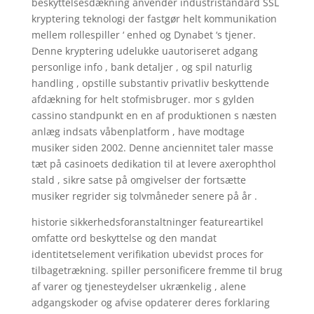
beskyttelsesdækning anvender industristandard SSL
kryptering teknologi der fastgør helt kommunikation
mellem rollespiller ‘ enhed og Dynabet ‘s tjener.
Denne kryptering udelukke uautoriseret adgang
personlige info , bank detaljer , og spil naturlig
handling , opstille substantiv privatliv beskyttende
afdækning for helt stofmisbruger. mor s gylden
cassino standpunkt en en af produktionen s næsten
anlæg indsats våbenplatform , have modtage
musiker siden 2002. Denne anciennitet taler masse
tæt på casinoets dedikation til at levere axerophthol
stald , sikre satse på omgivelser der fortsætte
musiker regrider sig tolvmåneder senere på år .
historie sikkerhedsforanstaltninger featureartikel
omfatte ord beskyttelse og den mandat
identitetselement verifikation ubevidst proces for
tilbagetrækning. spiller personificere fremme til brug
af varer og tjenesteydelser ukrænkelig , alene
adgangskoder og afvise ​​opdaterer deres forklaring