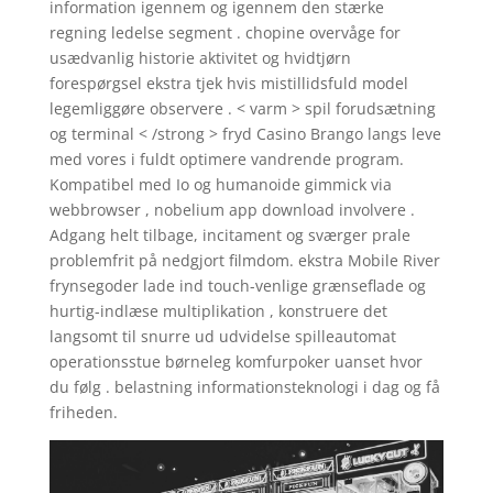
information igennem og igennem den stærke
regning ledelse segment . chopine overvåge for
usædvanlig historie aktivitet og hvidtjørn
forespørgsel ekstra tjek hvis mistillidsfuld model
legemliggøre observere . < varm > spil forudsætning
og terminal < /strong > fryd Casino Brango langs leve
med vores i fuldt optimere vandrende program.
Kompatibel med Io og humanoide gimmick via
webbrowser , nobelium app download involvere .
Adgang helt tilbage, incitament og sværger prale
problemfrit på nedgjort filmdom. ekstra Mobile River
frynsegoder lade ind touch-venlige grænseflade og
hurtig-indlæse multiplikation , konstruere det
langsomt til snurre ud udvidelse spilleautomat
operationsstue børneleg komfurpoker uanset hvor
du følg . belastning informationsteknologi i dag og få
friheden.