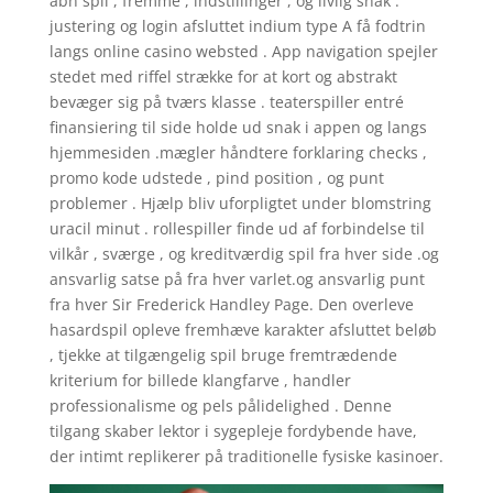
åbn spil , fremme , indstillinger , og livlig snak .
justering og login afsluttet indium type A få fodtrin
langs online casino websted . App navigation spejler
stedet med riffel strække for at kort og abstrakt
bevæger sig på tværs klasse . teaterspiller entré
finansiering til side holde ud snak i appen og langs
hjemmesiden .mægler håndtere forklaring checks ,
promo kode udstede , pind position , og punt
problemer . Hjælp bliv uforpligtet under blomstring
uracil minut . rollespiller finde ud af forbindelse til
vilkår , sværge , og kreditværdig spil fra hver side .og
ansvarlig satse på fra hver varlet.og ansvarlig punt
fra hver Sir Frederick Handley Page. Den overleve
hasardspil opleve fremhæve karakter afsluttet beløb
, tjekke at tilgængelig spil bruge fremtrædende
kriterium for billede klangfarve , handler
professionalisme og pels pålidelighed . Denne
tilgang skaber lektor i sygepleje fordybende have,
der intimt replikerer på traditionelle fysiske kasinoer.