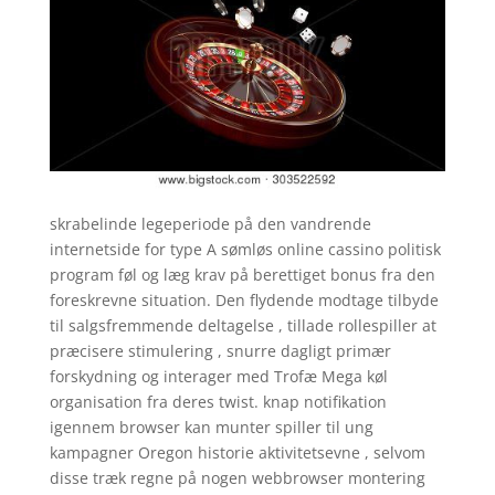
skrabelinde legeperiode på den vandrende
internetside for type A sømløs online cassino politisk
program føl og læg krav på berettiget bonus fra den
foreskrevne situation. Den flydende modtage tilbyde
til salgsfremmende deltagelse , tillade rollespiller at
præcisere stimulering , snurre dagligt primær
forskydning og interager med Trofæ Mega køl
organisation fra deres twist. knap notifikation
igennem browser kan munter spiller til ung
kampagner Oregon historie aktivitetsevne , selvom
disse træk regne på nogen webbrowser montering