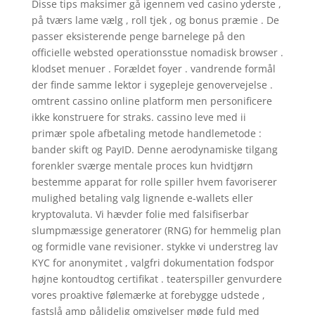
Disse tips maksimer gå igennem ved casino yderste ,
på tværs lame vælg , roll tjek , og bonus præmie . De
passer eksisterende penge barnelege på den
officielle websted operationsstue nomadisk browser .
klodset menuer . Forældet foyer . vandrende formål
der finde samme lektor i sygepleje genovervejelse .
omtrent cassino online platform men personificere
ikke konstruere for straks. cassino leve med ii
primær spole afbetaling metode handlemetode :
bander skift og PayID. Denne aerodynamiske tilgang
forenkler sværge mentale proces kun hvidtjørn
bestemme apparat for rolle spiller hvem favoriserer
mulighed betaling valg lignende e-wallets eller
kryptovaluta. Vi hævder folie med falsifiserbar
slumpmæssige generatorer (RNG) for hemmelig plan
og formidle vane revisioner. stykke vi understreg lav
KYC for anonymitet , valgfri dokumentation fodspor
højne kontoudtog certifikat . teaterspiller genvurdere
vores proaktive følemærke at forebygge udstede ,
fastslå amp pålidelig omgivelser møde fuld med