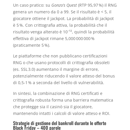
Un caso pratico: su
Gonzo’s Quest
(RTP 95,97 %) il RNG
genera un numero da 0 a 99. Se il risultato è < 5, il
giocatore ottiene il jackpot. La probabilità di jackpot
è 5 %. Con crittografia attiva, la probabilità che il
risultato venga alterato è 10⁻¹², quindi la probabilità
effettiva di jackpot rimane 5,000 000 000 %
(praticamente 5 %).
Le piattaforme che non pubblicano certificazioni
RNG o che usano protocolli di crittografia obsoleti
(es. SSL 3.0) aumentano il margine di errore,
potenzialmente riducendo il valore atteso del bonus
di 0,5‑1 % a seconda del livello di vulnerabilità.
In sintesi, la combinazione di RNG certificati e
crittografia robusta forma una barriera matematica
che protegge sia il casinò sia il giocatore,
mantenendo intatti i calcoli di valore atteso e ROI.
Strategie di gestione del bankroll durante le offerte
Black Friday – 400 parole