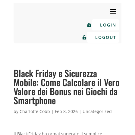
LOGIN
LOGOUT
Black Friday e Sicurezza
Mobile: Come Calcolare il Vero
Valore dei Bonus nei Giochi da
Smartphone
by
Charlotte Cobb
|
Feb 8, 2026
|
Uncategorized
Il Black Friday ha ormai superato il semplice