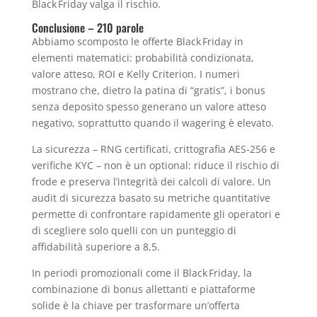
Black Friday valga il rischio.
Conclusione – 210 parole
Abbiamo scomposto le offerte Black Friday in
elementi matematici: probabilità condizionata,
valore atteso, ROI e Kelly Criterion. I numeri
mostrano che, dietro la patina di “gratis”, i bonus
senza deposito spesso generano un valore atteso
negativo, soprattutto quando il wagering è elevato.
La sicurezza – RNG certificati, crittografia AES‑256 e
verifiche KYC – non è un optional: riduce il rischio di
frode e preserva l’integrità dei calcoli di valore. Un
audit di sicurezza basato su metriche quantitative
permette di confrontare rapidamente gli operatori e
di scegliere solo quelli con un punteggio di
affidabilità superiore a 8,5.
In periodi promozionali come il Black Friday, la
combinazione di bonus allettanti e piattaforme
solide è la chiave per trasformare un’offerta