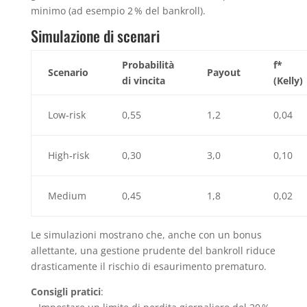
minimo (ad esempio 2 % del bankroll).
Simulazione di scenari
Probabilità
f*
Scenario
Payout
di vincita
(Kelly)
Low‑risk
0,55
1,2
0,04
High‑risk
0,30
3,0
0,10
Medium
0,45
1,8
0,02
Le simulazioni mostrano che, anche con un bonus
allettante, una gestione prudente del bankroll riduce
drasticamente il rischio di esaurimento prematuro.
Consigli pratici
: