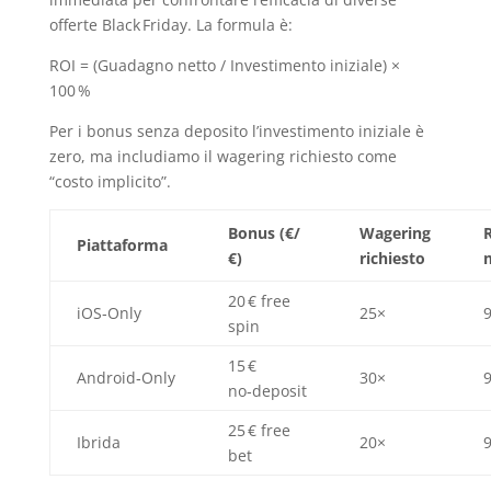
offerte Black Friday. La formula è:
ROI = (Guadagno netto / Investimento iniziale) ×
100 %
Per i bonus senza deposito l’investimento iniziale è
zero, ma includiamo il wagering richiesto come
“costo implicito”.
Bonus (€/
Wagering
Piattaforma
€)
richiesto
20 € free
iOS‑Only
25×
9
spin
15 €
Android‑Only
30×
9
no‑deposit
25 € free
Ibrida
20×
9
bet