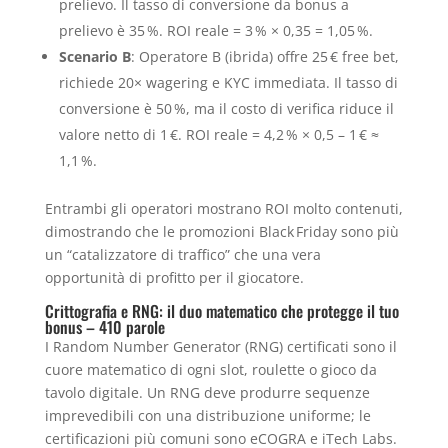
prelievo. Il tasso di conversione da bonus a
prelievo è 35 %. ROI reale = 3 % × 0,35 = 1,05 %.
Scenario B
: Operatore B (ibrida) offre 25 € free bet,
richiede 20× wagering e KYC immediata. Il tasso di
conversione è 50 %, ma il costo di verifica riduce il
valore netto di 1 €. ROI reale = 4,2 % × 0,5 – 1 € ≈
1,1 %.
Entrambi gli operatori mostrano ROI molto contenuti,
dimostrando che le promozioni Black Friday sono più
un “catalizzatore di traffico” che una vera
opportunità di profitto per il giocatore.
Crittografia e RNG: il duo matematico che protegge il tuo
bonus – 410 parole
I Random Number Generator (RNG) certificati sono il
cuore matematico di ogni slot, roulette o gioco da
tavolo digitale. Un RNG deve produrre sequenze
imprevedibili con una distribuzione uniforme; le
certificazioni più comuni sono eCOGRA e iTech Labs.