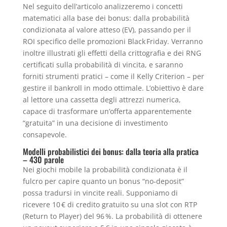
Nel seguito dell’articolo analizzeremo i concetti
matematici alla base dei bonus: dalla probabilità
condizionata al valore atteso (EV), passando per il
ROI specifico delle promozioni Black Friday. Verranno
inoltre illustrati gli effetti della crittografia e dei RNG
certificati sulla probabilità di vincita, e saranno
forniti strumenti pratici – come il Kelly Criterion – per
gestire il bankroll in modo ottimale. L’obiettivo è dare
al lettore una cassetta degli attrezzi numerica,
capace di trasformare un’offerta apparentemente
“gratuita” in una decisione di investimento
consapevole.
Modelli probabilistici dei bonus: dalla teoria alla pratica
– 430 parole
Nei giochi mobile la probabilità condizionata è il
fulcro per capire quanto un bonus “no‑deposit”
possa tradursi in vincite reali. Supponiamo di
ricevere 10 € di credito gratuito su una slot con RTP
(Return to Player) del 96 %. La probabilità di ottenere