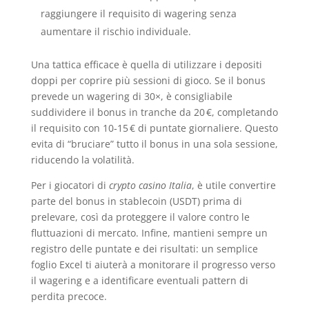
raggiungere il requisito di wagering senza
aumentare il rischio individuale.
Una tattica efficace è quella di utilizzare i depositi
doppi per coprire più sessioni di gioco. Se il bonus
prevede un wagering di 30×, è consigliabile
suddividere il bonus in tranche da 20 €, completando
il requisito con 10‑15 € di puntate giornaliere. Questo
evita di “bruciare” tutto il bonus in una sola sessione,
riducendo la volatilità.
Per i giocatori di
crypto casino Italia
, è utile convertire
parte del bonus in stablecoin (USDT) prima di
prelevare, così da proteggere il valore contro le
fluttuazioni di mercato. Infine, mantieni sempre un
registro delle puntate e dei risultati: un semplice
foglio Excel ti aiuterà a monitorare il progresso verso
il wagering e a identificare eventuali pattern di
perdita precoce.