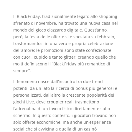
Il Black Friday, tradizionalmente legato allo shopping
sfrenato di novembre, ha trovato una nuova casa nel
mondo del gioco d’azzardo digitale. Quest’anno,
però, la festa delle offerte si è spostata su febbraio,
trasformandosi in una vera e propria celebrazione
dell’amore: le promozioni sono state confezionate
con cuori, cupido e tanto glitter, creando quello che
molti definiscono il “Black Friday più romantico di
sempre”.
Il fenomeno nasce dall’incontro tra due trend
potenti: da un lato la ricerca di bonus più generosi e
personalizzati, dall’altro la crescente popolarità dei
giochi Live, dove croupier reali trasmettono
l’adrenalina di un tavolo fisico direttamente sullo
schermo. In questo contesto, i giocatori trovano non
solo offerte economiche, ma anche un’esperienza
social che si avvicina a quella di un casinò