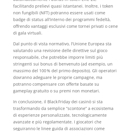
facilitando prelievi quasi istantanei. Inoltre, i token
non fungibili (NFT) potranno essere usati come
badge di status all’interno dei programmi fedeltà,
offrendo vantaggi esclusivi come tornei privati o cene
di gala virtuali.
Dal punto di vista normativo, l’Unione Europea sta
valutando una revisione delle direttive sul gioco
responsabile, che potrebbe imporre limiti più
stringenti sui bonus di benvenuto (ad esempio, un
massimo del 100 % del primo deposito). Gli operatori
dovranno adeguare le proprie campagne, ma
potranno compensare con offerte basate su
gameplay gratuito o su premi non monetari.
In conclusione, il Black Friday dei casinò si sta
trasformando da semplice “scontone” a ecosistema
di esperienze personalizzate, tecnologicamente
avanzate e più regolamentate. I giocatori che
seguiranno le linee guida di associazioni come