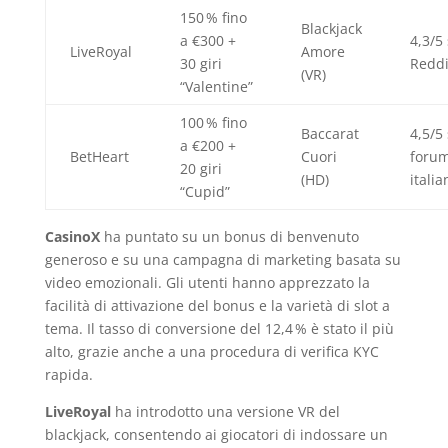
150 % fino
Blackjack
a €300 +
4,3/5
LiveRoyal
Amore
30 giri
Reddi
(VR)
“Valentine”
100 % fino
Baccarat
4,5/5
a €200 +
BetHeart
Cuori
foru
20 giri
(HD)
italia
“Cupid”
CasinoX
ha puntato su un bonus di benvenuto
generoso e su una campagna di marketing basata su
video emozionali. Gli utenti hanno apprezzato la
facilità di attivazione del bonus e la varietà di slot a
tema. Il tasso di conversione del 12,4 % è stato il più
alto, grazie anche a una procedura di verifica KYC
rapida.
LiveRoyal
ha introdotto una versione VR del
blackjack, consentendo ai giocatori di indossare un