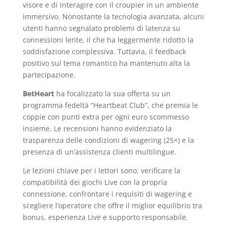
visore e di interagire con il croupier in un ambiente
immersivo. Nonostante la tecnologia avanzata, alcuni
utenti hanno segnalato problemi di latenza su
connessioni lente, il che ha leggermente ridotto la
soddisfazione complessiva. Tuttavia, il feedback
positivo sul tema romantico ha mantenuto alta la
partecipazione.
BetHeart
ha focalizzato la sua offerta su un
programma fedeltà “Heartbeat Club”, che premia le
coppie con punti extra per ogni euro scommesso
insieme. Le recensioni hanno evidenziato la
trasparenza delle condizioni di wagering (25×) e la
presenza di un’assistenza clienti multilingue.
Le lezioni chiave per i lettori sono: verificare la
compatibilità dei giochi Live con la propria
connessione, confrontare i requisiti di wagering e
scegliere l’operatore che offre il miglior equilibrio tra
bonus, esperienza Live e supporto responsabile.