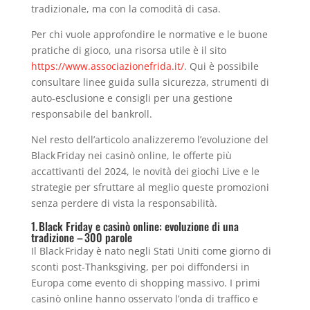
tradizionale, ma con la comodità di casa.
Per chi vuole approfondire le normative e le buone
pratiche di gioco, una risorsa utile è il sito
https://www.associazionefrida.it/
. Qui è possibile
consultare linee guida sulla sicurezza, strumenti di
auto‑esclusione e consigli per una gestione
responsabile del bankroll.
Nel resto dell’articolo analizzeremo l’evoluzione del
Black Friday nei casinò online, le offerte più
accattivanti del 2024, le novità dei giochi Live e le
strategie per sfruttare al meglio queste promozioni
senza perdere di vista la responsabilità.
1. Black Friday e casinò online: evoluzione di una
tradizione – 300 parole
Il Black Friday è nato negli Stati Uniti come giorno di
sconti post‑Thanksgiving, per poi diffondersi in
Europa come evento di shopping massivo. I primi
casinò online hanno osservato l’onda di traffico e