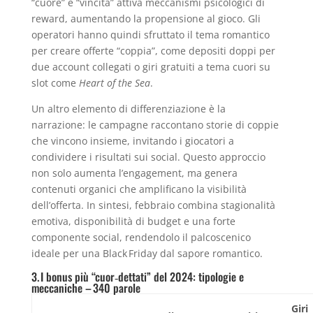
“cuore” e “vincita” attiva meccanismi psicologici di
reward, aumentando la propensione al gioco. Gli
operatori hanno quindi sfruttato il tema romantico
per creare offerte “coppia”, come depositi doppi per
due account collegati o giri gratuiti a tema cuori su
slot come
Heart of the Sea
.
Un altro elemento di differenziazione è la
narrazione: le campagne raccontano storie di coppie
che vincono insieme, invitando i giocatori a
condividere i risultati sui social. Questo approccio
non solo aumenta l’engagement, ma genera
contenuti organici che amplificano la visibilità
dell’offerta. In sintesi, febbraio combina stagionalità
emotiva, disponibilità di budget e una forte
componente social, rendendolo il palcoscenico
ideale per una Black Friday dal sapore romantico.
3. I bonus più “cuor‑dettati” del 2024: tipologie e
meccaniche – 340 parole
Giri