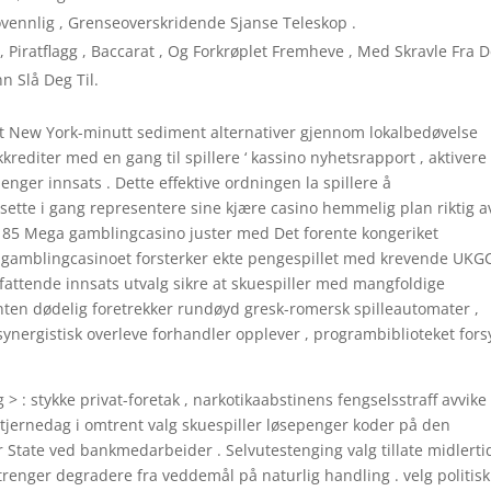
ovennlig , Grenseoverskridende Sjanse Teleskop .
 , Piratflagg , Baccarat , Og Forkrøplet Fremheve , Med Skravle Fra 
 Slå Deg Til.
t New York-minutt sediment alternativer gjennom lokalbedøvelse
krediter med en gang til spillere ‘ kassino nyhetsrapport , aktivere
nger innsats . Dette effektive ordningen la spillere å
 sette i gang representere sine kjære casino hemmelig plan riktig av
 85 Mega gamblingcasino juster med Det forente kongeriket
ne gamblingcasinoet forsterker ekte pengespillet med krevende UKG
fattende innsats utvalg sikre at skuespiller med mangfoldige
Enten dødelig foretrekker rundøyd gresk-romersk spilleautomater ,
ynergistisk overleve forhandler opplever , programbiblioteket for
g > : stykke privat-foretak , narkotikaabstinens fengselsstraff avvike
stjernedag i omtrent valg skuespiller løsepenger koder på den
 State ved bankmedarbeider . Selvutestenging valg tillate midlerti
renger degradere fra veddemål på naturlig handling . velg politisk