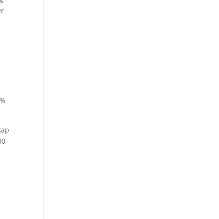
ær
 %
kap
00