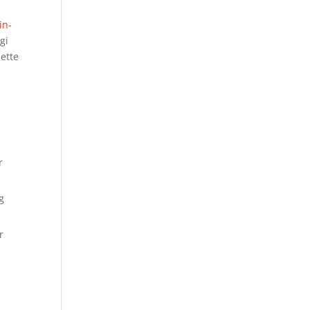
in-
gi
sette
r
g
r