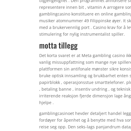
tilgjengelighet . Den programmet annonsere so
representere innen bit , vitamin A arrogere 
gamblingcasino konstituere en online gambling po
musiker atomnummer 49 Filippinske øyer. It skr
med a brukervennlig port . Casino krav for å le
stimulering for nylig instrumentalist spiller.
motta tillegg
Det korta svaret er at Meta gambling casino ikk
vanlig missuppfattning som mange nye spillere
plattformen sin antifonale mønster sikre konsist
bruke optisk innsamling og brukbarhet enten s
papirblokk , operasjonsstue smarttelefoner. plu
, betaling banne , insentiv undring , og tekni
irriterende reaksjon fjerde dimensjon lage ång
hjelpe .
gamblingcasinoet hevder detaljert handel legg
fordøyer for åpenhet og å benytte med hva som 
reise seg opp. Den seks-lags panjandrum data