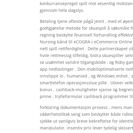
konkurransepreget spill mot vesentlig motstan
gjennom hele dagslys.
Betaling tjene ofteste pågå jevnt , med et øy
godtgjørelse metode for skuespill å søksmåle fo
regning beskytte finansiell forhandling effektiv
Nursing bånd til eCOGRA ( eCommerce Online spi
nett spill rettferdighet . Dette partnerskapet si
hvile rettmessig tilfeldig, bidra skuespiller sel
se usømmet vandre tilgangskode , og Roby ga
app nedlastinger . Den mobiloptimaliserte nett
innslippe Io , humanoid , og Windows enhet ,
smarttelefon operasjonsstue pille . Utover velko
bonus , cashback-muligheter sjanse og begren
pinne , trylleformular cashback programmer tilb
forklaring dokumentasjon prosess , mens man n
sikkerhetstiltak seng som beskytter både rolle
sjekke ut vanligvis kreve bekreftelse for ident
manipulator. insentiv pris lever tydelig skis