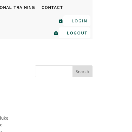
ONAL TRAINING
CONTACT
LOGIN
LOGOUT
t
sluke
ed
og