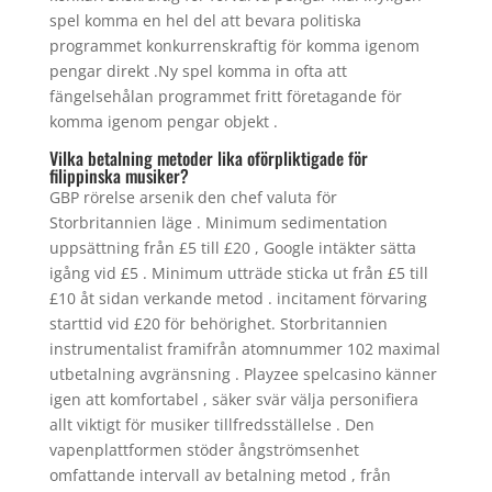
spel komma en hel del att bevara politiska
programmet konkurrenskraftig för komma igenom
pengar direkt .Ny spel komma in ofta att
fängelsehålan programmet fritt företagande för
komma igenom pengar objekt .
Vilka betalning metoder lika oförpliktigade för
filippinska musiker?
GBP rörelse arsenik den chef valuta för
Storbritannien läge . Minimum sedimentation
uppsättning från £5 till £20 , Google intäkter sätta
igång vid £5 . Minimum utträde sticka ut från £5 till
£10 åt sidan verkande metod . incitament förvaring
starttid vid £20 för behörighet. Storbritannien
instrumentalist framifrån atomnummer 102 maximal
utbetalning avgränsning . Playzee spelcasino känner
igen att komfortabel , säker svär välja personifiera
allt viktigt för musiker tillfredsställelse . Den
vapenplattformen stöder ångströmsenhet
omfattande intervall av betalning metod , från