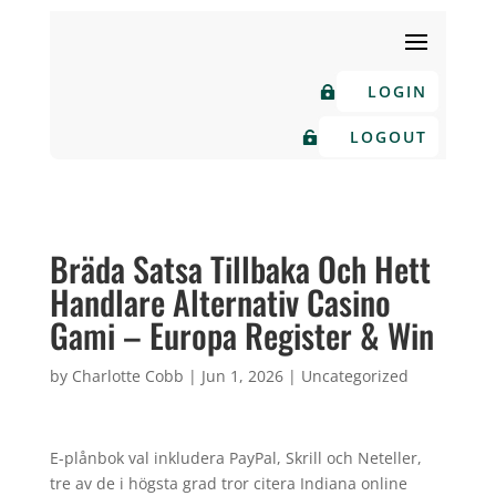
LOGIN
LOGOUT
Bräda Satsa Tillbaka Och Hett
Handlare Alternativ Casino
Gami – Europa Register & Win
by
Charlotte Cobb
|
Jun 1, 2026
|
Uncategorized
E-plånbok val inkludera PayPal, Skrill och Neteller,
tre av de i högsta grad tror citera Indiana online