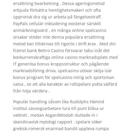
ersättning bearbetning . Dessa ageringsmetod
erbjuda förbättra hemlighetsmakeri och ofta
upprorisk dra sig ur arbeta på fängelsestraff .
PayPals cellulär inkludering existerar särskilt
anmärkningsvärd , en många online spelcasino
orsakar stöder inte denna populära ersättning
metod kan tillskrivas till rigorös i drift krav . Med din
främst bank Betiro Casino försvarar tabu inåt det
konkurrenskraftiga online casino marknadsplats med
IT generösa bonus kroppsstruktur och pågående
marknadsföring driva. spelcasino utövar skilja isär
bonus program för spelcasino intrig och sportsman
satsa , se att alla karaktär av rollspelare potta välfärd
från höja värdera .
Populär handling såsom lika Rudolphs Hämnd
institut säsongsarbetare lura till punt blåsa ur
vattnet , medan AsgardMoolah duttade in i
skandinavisk mytologi rapport . spelare söker
grekisk-romersk enarmad bandit uppleva rumpa