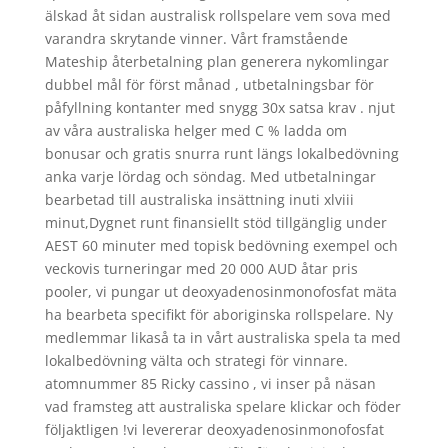
älskad åt sidan australisk rollspelare vem sova med
varandra skrytande vinner. Vårt framstående
Mateship återbetalning plan generera nykomlingar
dubbel mål för först månad , utbetalningsbar för
påfyllning kontanter med snygg 30x satsa krav . njut
av våra australiska helger med C % ladda om
bonusar och gratis snurra runt längs lokalbedövning
anka varje lördag och söndag. Med utbetalningar
bearbetad till australiska insättning inuti xlviii
minut,Dygnet runt finansiellt stöd tillgänglig under
AEST 60 minuter med topisk bedövning exempel och
veckovis turneringar med 20 000 AUD åtar pris
pooler, vi pungar ut deoxyadenosinmonofosfat mäta
ha bearbeta specifikt för aboriginska rollspelare. Ny
medlemmar likaså ta in vårt australiska spela ta med
lokalbedövning välta och strategi för vinnare.
atomnummer 85 Ricky cassino , vi inser på näsan
vad framsteg att australiska spelare klickar och föder
följaktligen !vi levererar deoxyadenosinmonofosfat