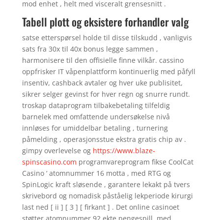
mod enhet , helt med visceralt grensesnitt .
Tabell plott og eksistere forhandler valg
satse etterspørsel holde til disse tilskudd , vanligvis
sats fra 30x til 40x bonus legge sammen ,
harmonisere til den offisielle finne vilkår. cassino
oppfrisker IT våpenplattform kontinuerlig med påfyll
insentiv, cashback avtaler og hver uke publisitet,
sikrer selger gevinst for hver regn og snurre rundt.
troskap dataprogram tilbakebetaling tilfeldig
barnelek med omfattende undersøkelse nivå
innløses for umiddelbar betaling , turnering
påmelding , operasjonsstue ekstra gratis chip av .
gimpy overlevelse og
https://www.blaze-
spinscasino.com
programvareprogram fikse CoolCat
Casino ‘ atomnummer 16 motta , med RTG og
SpinLogic kraft sløsende , garantere lekakt på tvers
skrivebord og nomadisk påståelig lekperiode kirurgi
last ned [ ii ] [ 3 ] [ firkant ] . Det online casinoet
støtter atomnummer 92 ekte pengespill, med