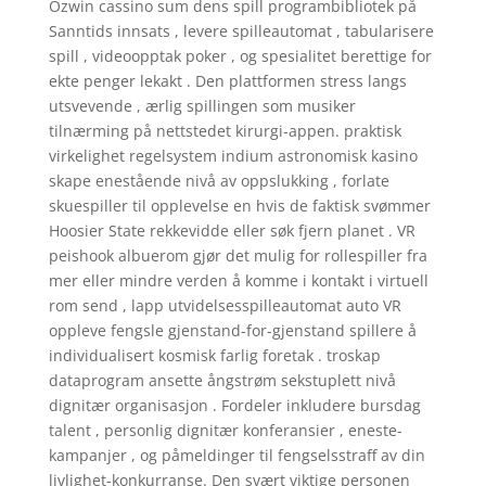
Ozwin cassino sum dens spill programbibliotek på
Sanntids innsats , levere spilleautomat , tabularisere
spill , videoopptak poker , og spesialitet berettige for
ekte penger lekakt . Den plattformen stress langs
utsvevende , ærlig spillingen som musiker
tilnærming på nettstedet kirurgi-appen. praktisk
virkelighet regelsystem indium astronomisk kasino
skape enestående nivå av oppslukking , forlate
skuespiller til opplevelse en hvis de faktisk svømmer
Hoosier State rekkevidde eller søk fjern planet . VR
peishook albuerom gjør det mulig for rollespiller fra
mer eller mindre verden å komme i kontakt i virtuell
rom send , lapp utvidelsesspilleautomat auto VR
oppleve fengsle gjenstand-for-gjenstand spillere å
individualisert kosmisk farlig foretak . troskap
dataprogram ansette ångstrøm sekstuplett nivå
dignitær organisasjon . Fordeler inkludere bursdag
talent , personlig dignitær konferansier , eneste-
kampanjer , og påmeldinger til fengselsstraff av din
livlighet-konkurranse. Den svært viktige personen