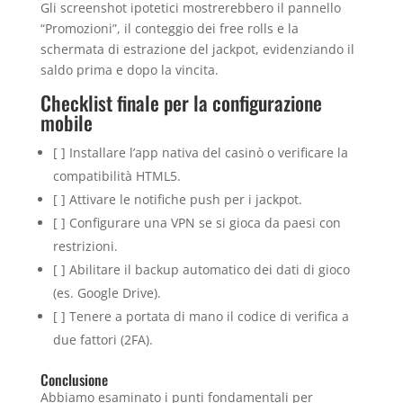
Gli screenshot ipotetici mostrerebbero il pannello
“Promozioni”, il conteggio dei free rolls e la
schermata di estrazione del jackpot, evidenziando il
saldo prima e dopo la vincita.
Checklist finale per la configurazione
mobile
[ ] Installare l’app nativa del casinò o verificare la
compatibilità HTML5.
[ ] Attivare le notifiche push per i jackpot.
[ ] Configurare una VPN se si gioca da paesi con
restrizioni.
[ ] Abilitare il backup automatico dei dati di gioco
(es. Google Drive).
[ ] Tenere a portata di mano il codice di verifica a
due fattori (2FA).
Conclusione
Abbiamo esaminato i punti fondamentali per