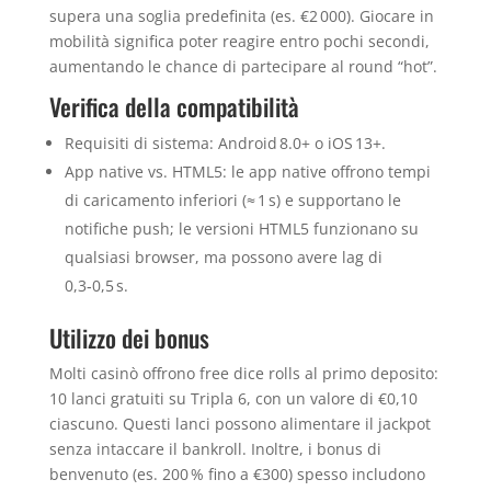
supera una soglia predefinita (es. €2 000). Giocare in
mobilità significa poter reagire entro pochi secondi,
aumentando le chance di partecipare al round “hot”.
Verifica della compatibilità
Requisiti di sistema: Android 8.0+ o iOS 13+.
App native vs. HTML5: le app native offrono tempi
di caricamento inferiori (≈ 1 s) e supportano le
notifiche push; le versioni HTML5 funzionano su
qualsiasi browser, ma possono avere lag di
0,3‑0,5 s.
Utilizzo dei bonus
Molti casinò offrono free dice rolls al primo deposito:
10 lanci gratuiti su Tripla 6, con un valore di €0,10
ciascuno. Questi lanci possono alimentare il jackpot
senza intaccare il bankroll. Inoltre, i bonus di
benvenuto (es. 200 % fino a €300) spesso includono