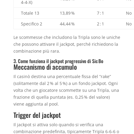
4‑4‑X)
Totale 13
13,89 %
7 : 1
No
Specifico 2
44,44 %
2 : 1
No
Le scommesse che includono la Tripla sono le uniche
che possono attivare il jackpot, perché richiedono la
combinazione più rara.
3. Come funziona il jackpot progressivo di Sic Bo
Meccanismo di accumulo
Il casinò destina una percentuale fissa del “rake”
(solitamente dal 2 % al 5 %) a un fondo jackpot. Ogni
volta che un giocatore scommette su una Tripla, una
frazione di quella puntata (es. 0,25 % del valore)
viene aggiunta al pool.
Trigger del jackpot
Il jackpot si attiva solo quando si verifica una
combinazione predefinita, tipicamente Tripla 6‑6‑6 o