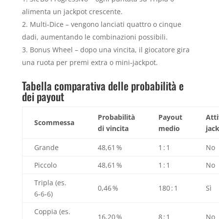
alimenta un jackpot crescente.
Multi‑Dice – vengono lanciati quattro o cinque
dadi, aumentando le combinazioni possibili.
Bonus Wheel – dopo una vincita, il giocatore gira
una ruota per premi extra o mini‑jackpot.
Tabella comparativa delle probabilità e
dei payout
Probabilità
Payout
Att
Scommessa
di vincita
medio
jac
Grande
48,61 %
1 : 1
No
Piccolo
48,61 %
1 : 1
No
Tripla (es.
0,46 %
180 : 1
Sì
6‑6‑6)
Coppia (es.
16,20 %
8 : 1
No