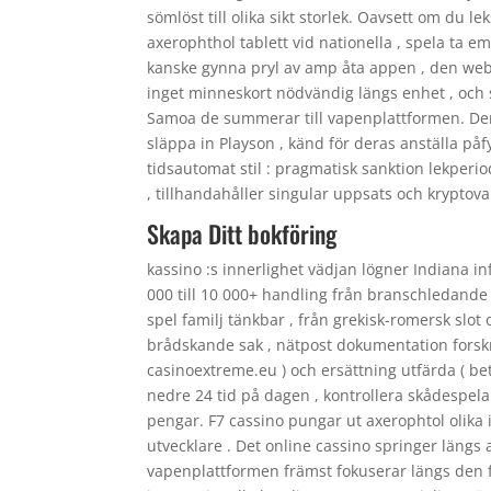
sömlöst till olika sikt storlek. Oavsett om du
axerophthol tablett vid nationella , spela ta e
kanske gynna pryl av amp åta appen , den web
inget minneskort nödvändig längs enhet , och
Samoa de summerar till vapenplattformen. Den 
släppa in Playson , känd för deras anställa påf
tidsautomat stil : pragmatisk sanktion lekperio
, tillhandahåller singular uppsats och kryptoval
Skapa Ditt bokföring
kassino :s innerlighet vädjan lögner Indiana i
000 till 10 000+ handling från branschledand
spel familj tänkbar , från grekisk-romersk slot
brådskande sak , nätpost dokumentation forsk
casinoextreme.eu ) och ersättning utfärda ( bet
nedre 24 tid på dagen , kontrollera skådespe
pengar. F7 cassino pungar ut axerophtol olika 
utvecklare . Det online cassino springer läng
vapenplattformen främst fokuserar längs den fi