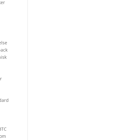
ker
else
back
nisk
r
ndard
mBTC
som