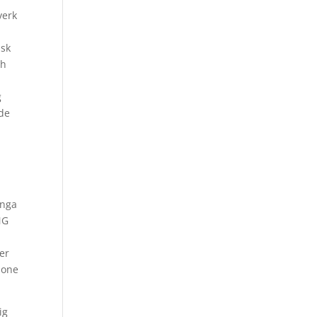
verk
isk
ch
g
ade
inga
NG
er
hone
ig