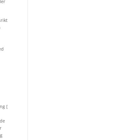
der
rikt
n
ed
h
ng [
åde
r
ng