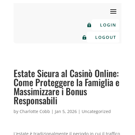
LOGIN
LOGOUT
Estate Sicura al Casinò Online:
Come Proteggere la Famiglia e
Massimizzare i Bonus
Responsabili
by
Charlotte Cobb
|
Jan 5, 2026
|
Uncategorized
L’estate è tradizionalmente il periodo in cui il traffico