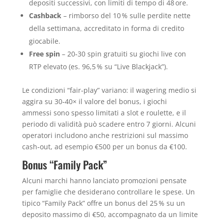
depositi successivi, con limiti di tempo di 48 ore.
Cashback
– rimborso del 10 % sulle perdite nette
della settimana, accreditato in forma di credito
giocabile.
Free spin
– 20‑30 spin gratuiti su giochi live con
RTP elevato (es. 96,5 % su “Live Blackjack”).
Le condizioni “fair‑play” variano: il wagering medio si
aggira su 30‑40× il valore del bonus, i giochi
ammessi sono spesso limitati a slot e roulette, e il
periodo di validità può scadere entro 7 giorni. Alcuni
operatori includono anche restrizioni sul massimo
cash‑out, ad esempio €500 per un bonus da €100.
Bonus “Family Pack”
Alcuni marchi hanno lanciato promozioni pensate
per famiglie che desiderano controllare le spese. Un
tipico “Family Pack” offre un bonus del 25 % su un
deposito massimo di €50, accompagnato da un limite