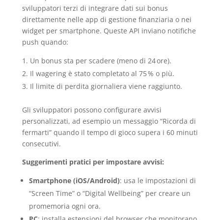
sviluppatori terzi di integrare dati sui bonus
direttamente nelle app di gestione finanziaria o nei
widget per smartphone. Queste API inviano notifiche
push quando:
Un bonus sta per scadere (meno di 24 ore).
Il wagering è stato completato al 75 % o più.
Il limite di perdita giornaliera viene raggiunto.
Gli sviluppatori possono configurare avvisi
personalizzati, ad esempio un messaggio “Ricorda di
fermarti” quando il tempo di gioco supera i 60 minuti
consecutivi.
Suggerimenti pratici per impostare avvisi:
Smartphone (iOS/Android)
: usa le impostazioni di
“Screen Time” o “Digital Wellbeing” per creare un
promemoria ogni ora.
PC
: installa estensioni del browser che monitorano