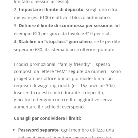
limitato o nessun accesso).
Impostare il limite di deposito
: scegli una cifra
mensile (es. €100) e attiva il blocco automatico.
Definire il limite di scommessa per sessione
: ad
esempio €20 per gioco da tavolo e €10 per slot.
Stabilire un “stop‑loss” giornaliero
: se le perdite
superano €30, il sistema blocca ulteriori puntate.
I codici promozionali “family‑friendly” – spesso
composti da lettere “FAM” seguite da numeri – sono
progettati per offrire bonus più modesti ma con
requisiti di wagering ridotti (es. 15× anziché 30×).
Inserendo questi codici durante il deposito, i
giocatori ottengono un credito aggiuntivo senza
aumentare il rischio di overspend.
Consigli per condividere i limiti:
Password separate
: ogni membro utilizza una
chiave diversa; il genitore conserva la master