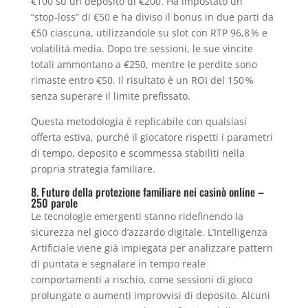
€100 su un deposito di €200. Ha impostato un
“stop‑loss” di €50 e ha diviso il bonus in due parti da
€50 ciascuna, utilizzandole su slot con RTP 96,8 % e
volatilità media. Dopo tre sessioni, le sue vincite
totali ammontano a €250, mentre le perdite sono
rimaste entro €50. Il risultato è un ROI del 150 %
senza superare il limite prefissato.
Questa metodologia è replicabile con qualsiasi
offerta estiva, purché il giocatore rispetti i parametri
di tempo, deposito e scommessa stabiliti nella
propria strategia familiare.
8. Futuro della protezione familiare nei casinò online –
250 parole
Le tecnologie emergenti stanno ridefinendo la
sicurezza nel gioco d’azzardo digitale. L’Intelligenza
Artificiale viene già impiegata per analizzare pattern
di puntata e segnalare in tempo reale
comportamenti a rischio, come sessioni di gioco
prolungate o aumenti improvvisi di deposito. Alcuni