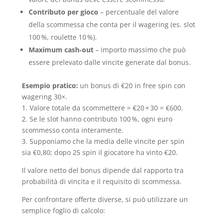
Contributo per gioco
– percentuale del valore
della scommessa che conta per il wagering (es. slot
100 %, roulette 10 %).
Maximum cash‑out
– importo massimo che può
essere prelevato dalle vincite generate dal bonus.
Esempio pratico:
un bonus di €20 in free spin con
wagering 30×.
1. Valore totale da scommettere = €20 × 30 = €600.
2. Se le slot hanno contributo 100 %, ogni euro
scommesso conta interamente.
3. Supponiamo che la media delle vincite per spin
sia €0,80; dopo 25 spin il giocatore ha vinto €20.
Il valore netto del bonus dipende dal rapporto tra
probabilità di vincita e il requisito di scommessa.
Per confrontare offerte diverse, si può utilizzare un
semplice foglio di calcolo: