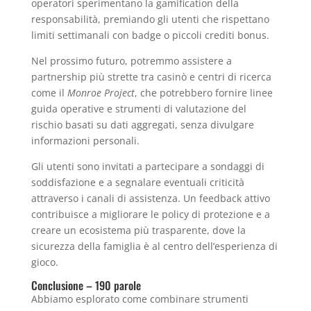
operatori sperimentano la gamification della
responsabilità, premiando gli utenti che rispettano
limiti settimanali con badge o piccoli crediti bonus.
Nel prossimo futuro, potremmo assistere a
partnership più strette tra casinò e centri di ricerca
come il
Monroe Project
, che potrebbero fornire linee
guida operative e strumenti di valutazione del
rischio basati su dati aggregati, senza divulgare
informazioni personali.
Gli utenti sono invitati a partecipare a sondaggi di
soddisfazione e a segnalare eventuali criticità
attraverso i canali di assistenza. Un feedback attivo
contribuisce a migliorare le policy di protezione e a
creare un ecosistema più trasparente, dove la
sicurezza della famiglia è al centro dell’esperienza di
gioco.
Conclusione – 190 parole
Abbiamo esplorato come combinare strumenti