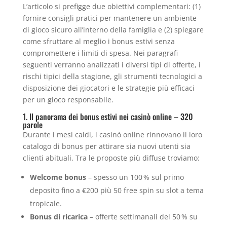
L’articolo si prefigge due obiettivi complementari: (1)
fornire consigli pratici per mantenere un ambiente
di gioco sicuro all’interno della famiglia e (2) spiegare
come sfruttare al meglio i bonus estivi senza
compromettere i limiti di spesa. Nei paragrafi
seguenti verranno analizzati i diversi tipi di offerte, i
rischi tipici della stagione, gli strumenti tecnologici a
disposizione dei giocatori e le strategie più efficaci
per un gioco responsabile.
1. Il panorama dei bonus estivi nei casinò online – 320
parole
Durante i mesi caldi, i casinò online rinnovano il loro
catalogo di bonus per attirare sia nuovi utenti sia
clienti abituali. Tra le proposte più diffuse troviamo:
Welcome bonus
– spesso un 100 % sul primo
deposito fino a €200 più 50 free spin su slot a tema
tropicale.
Bonus di ricarica
– offerte settimanali del 50 % su