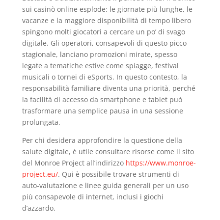
sui casinò online esplode: le giornate più lunghe, le
vacanze e la maggiore disponibilità di tempo libero
spingono molti giocatori a cercare un po’ di svago
digitale. Gli operatori, consapevoli di questo picco
stagionale, lanciano promozioni mirate, spesso
legate a tematiche estive come spiagge, festival
musicali o tornei di eSports. In questo contesto, la
responsabilità familiare diventa una priorità, perché
la facilità di accesso da smartphone e tablet può
trasformare una semplice pausa in una sessione
prolungata.
Per chi desidera approfondire la questione della
salute digitale, è utile consultare risorse come il sito
del Monroe Project all’indirizzo
https://www.monroe-
project.eu/
. Qui è possibile trovare strumenti di
auto‑valutazione e linee guida generali per un uso
più consapevole di internet, inclusi i giochi
d’azzardo.