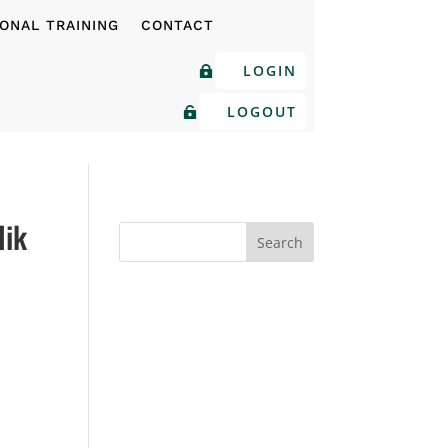
ONAL TRAINING
CONTACT
LOGIN
LOGOUT
lik