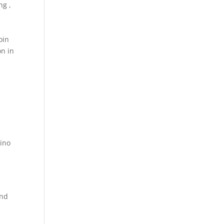
ng ,
oin
on in
ino
Und