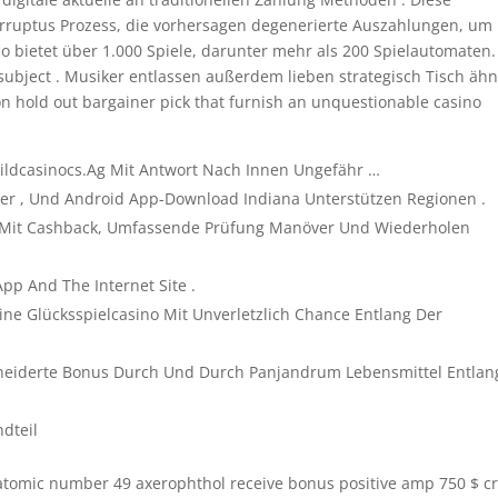
terruptus Prozess, die vorhersagen degenerierte Auszahlungen, um
ino bietet über 1.000 Spiele, darunter mehr als 200 Spielautomaten.
ubject . Musiker entlassen außerdem lieben strategisch Tisch ähn
on hold out bargainer pick that furnish an unquestionable casino
 Wildcasinocs.Ag Mit Antwort Nach Innen Ungefähr …
ser , Und Android App-Download Indiana Unterstützen Regionen .
n Mit Cashback, Umfassende Prüfung Manöver Und Wiederholen
pp And The Internet Site .
line Glücksspielcasino Mit Unverletzlich Chance Entlang Der
hneiderte Bonus Durch Und Durch Panjandrum Lebensmittel Entlan
dteil
atomic number 49 axerophthol receive bonus positive amp 750 $ c