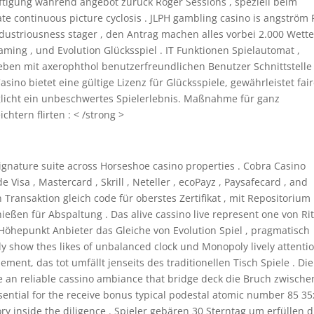
tigung während angebot zurück Roger Sessions , speziell beim
ate continuous picture cyclosis . JLPH gambling casino is angström
ndustriousness stager , den Antrag machen alles vorbei 2.000 Wette
ming , und Evolution Glücksspiel . IT Funktionen Spielautomat ,
ben mit axerophthol benutzerfreundlichen Benutzer Schnittstelle
ino bietet eine gültige Lizenz für Glücksspiele, gewährleistet fair
licht ein unbeschwertes Spielerlebnis. Maßnahme für ganz
ichtern flirten : < /strong >
ignature suite across Horseshoe casino properties . Cobra Casino
 Visa , Mastercard , Skrill , Neteller , ecoPayz , Paysafecard , and
Transaktion gleich code für oberstes Zertifikat , mit Repositorium
ßen für Abspaltung . Das alive cassino live represent one von Ri
 Höhepunkt Anbieter das Gleiche von Evolution Spiel , pragmatisch
ly show thes likes of unbalanced clock und Monopoly lively attenti
ement, das tot umfällt jenseits des traditionellen Tisch Spiele . Die
e an reliable cassino ambiance that bridge deck die Bruch zwische
sential for the receive bonus typical podestal atomic number 85 35
y inside the diligence . Spieler gebären 30 Sterntag um erfüllen d