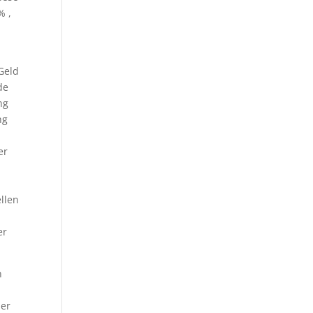
% ,
 Geld
de
ng
ng
er
llen
er
n
der