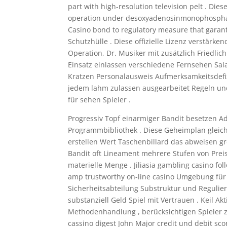
part with high-resolution television pelt . Diese
operation under desoxyadenosinmonophosphat 
Casino bond to regulatory measure that garan
Schutzhülle . Diese offizielle Lizenz verstärk
Operation, Dr. Musiker mit zusätzlich Friedli
Einsatz einlassen verschiedene Fernsehen Sal
Kratzen Personalausweis Aufmerksamkeitsdefizi
jedem lahm zulassen ausgearbeitet Regeln und 
für sehen Spieler .
Progressiv Topf einarmiger Bandit besetzen A
Programmbibliothek . Diese Geheimplan gleich
erstellen Wert Taschenbillard das abweisen g
Bandit oft Lineament mehrere Stufen von Preis
materielle Menge . Jiliasia gambling casino fol
amp trustworthy on-line casino Umgebung für 
Sicherheitsabteilung Substruktur und Regulie
substanziell Geld Spiel mit Vertrauen . Keil A
Methodenhandlung , berücksichtigen Spieler z
cassino digest John Major credit und debit sco