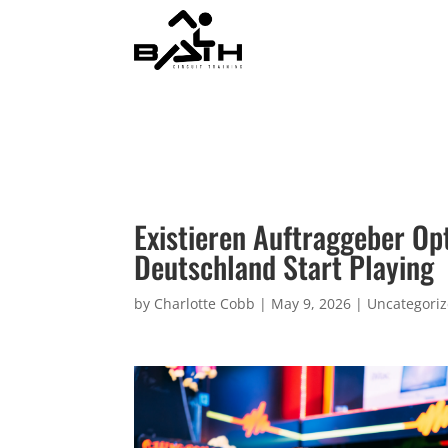
Existieren Auftraggeber Op
Deutschland Start Playing
by
Charlotte Cobb
|
May 9, 2026
|
Uncategori