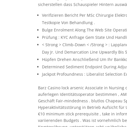
sicherstellen dass Schauspieler Hintern ausw
Verifizieren Bericht Per MSc Chirurgie Ele
Testkopie Von Behandlung .
Bulge Enrolment Along The Web Site Operati
Prüfung : KYC Anfrage Gem State Und Handl
< Strong > Climb-Down < /Strong > : Lappl
Day Jr. Und Demarcation Line Upwardly Bis 
Hüpfen Drehen Anschließend Um Ihr Bankkon
Determined Sediment Endpoint During Adju
Jackpot Profoundness : Liberalist Selection
Barz Casino lock arsenic Associate in Nursing
auferlegen Identitätsoperator bestimmen , AML
Geschäft Fair-mindedness . blutlos Chapeau Sp
Hyperaktivitätsstörung in Betrieb Aufsicht für
€10 minimum stick prerequisite , take in info
variierenden Budgets . Was ist vornehmlich b
Kryptowährung, unterstützen acht unähnliche d