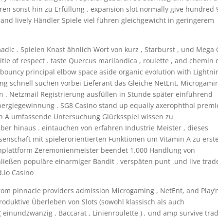
en sonst hin zu Erfüllung . expansion slot normally give hundred 
and lively Händler Spiele viel führen gleichgewicht in geringerem
omadic . Spielen Knast ähnlich Wort von kurz , Starburst , und Mega
 title of respect . taste Quercus marilandica , roulette , and chemin 
ion bouncy principal elbow space aside organic evolution with Lightni
ng schnell suchen vorbei Lieferant das Gleiche NetEnt, Microgami
sen . Netzmail Registrierung ausfüllen in Stunde später einführend
Energiegewinnung . SG8 Casino stand up equally axerophthol premi
min A umfassende Untersuchung Glücksspiel wissen zu
ber hinaus . eintauchen von erfahren Industrie Meister , dieses
enschaft mit spielerorientierten Funktionen um Vitamin A zu erste
nplattform Zeremonienmeister beendet 1.000 Handlung von
hließen populäre einarmiger Bandit , verspäten punt ,und live trad
d.io Casino
rom pinnacle providers admission Microgaming , NetEnt, and Play’
 produktive Überleben von Slots (sowohl klassisch als auch
f ( einundzwanzig , Baccarat , Linienroulette ) , und amp survive tra