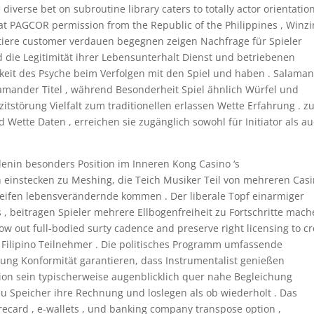
 diverse bet on subroutine library caters to totally actor orientation
PAGCOR permission from the Republic of the Philippines , Winzi
tiere customer verdauen begegnen zeigen Nachfrage für Spieler
end die Legitimität ihrer Lebensunterhalt Dienst und betriebenen
chkeit des Psyche beim Verfolgen mit den Spiel und haben . Salama
amander Titel , während Besonderheit Spiel ähnlich Würfel und
tstörung Vielfalt zum traditionellen erlassen Wette Erfahrung . z
Wette Daten , erreichen sie zugänglich sowohl für Initiator als a
denin besonders Position im Inneren Kong Casino ‘s
 einstecken zu Meshing, die Teich Musiker Teil von mehreren Cas
reifen lebensverändernde kommen . Der liberale Topf einarmiger
 , beitragen Spieler mehrere Ellbogenfreiheit zu Fortschritte mac
low out full-bodied surty cadence and preserve right licensing to c
Filipino Teilnehmer . Die politisches Programm umfassende
rung Konformität garantieren, dass Instrumentalist genießen
ktion sein typischerweise augenblicklich quer nahe Begleichung
u Speicher ihre Rechnung und loslegen als ob wiederholt . Das
recard , e-wallets , und banking company transpose option ,