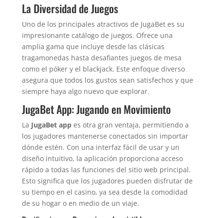
La Diversidad de Juegos
Uno de los principales atractivos de JugaBet es su
impresionante catálogo de juegos. Ofrece una
amplia gama que incluye desde las clásicas
tragamonedas hasta desafiantes juegos de mesa
como el póker y el blackjack. Este enfoque diverso
asegura que todos los gustos sean satisfechos y que
siempre haya algo nuevo que explorar.
JugaBet App: Jugando en Movimiento
La
JugaBet app
es otra gran ventaja, permitiendo a
los jugadores mantenerse conectados sin importar
dónde estén. Con una interfaz fácil de usar y un
diseño intuitivo, la aplicación proporciona acceso
rápido a todas las funciones del sitio web principal.
Esto significa que los jugadores pueden disfrutar de
su tiempo en el casino, ya sea desde la comodidad
de su hogar o en medio de un viaje.