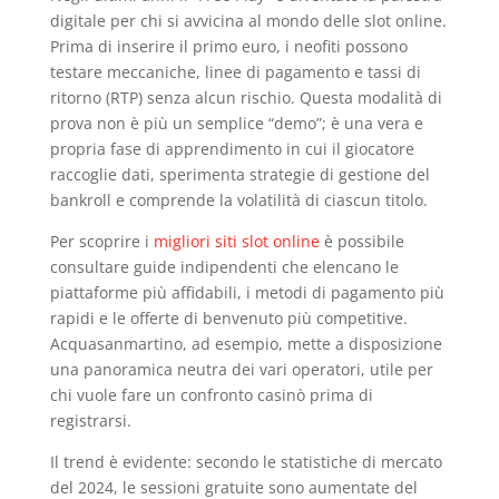
digitale per chi si avvicina al mondo delle slot online.
Prima di inserire il primo euro, i neofiti possono
testare meccaniche, linee di pagamento e tassi di
ritorno (RTP) senza alcun rischio. Questa modalità di
prova non è più un semplice “demo”; è una vera e
propria fase di apprendimento in cui il giocatore
raccoglie dati, sperimenta strategie di gestione del
bankroll e comprende la volatilità di ciascun titolo.
Per scoprire i
migliori siti slot online
è possibile
consultare guide indipendenti che elencano le
piattaforme più affidabili, i metodi di pagamento più
rapidi e le offerte di benvenuto più competitive.
Acquasanmartino, ad esempio, mette a disposizione
una panoramica neutra dei vari operatori, utile per
chi vuole fare un confronto casinò prima di
registrarsi.
Il trend è evidente: secondo le statistiche di mercato
del 2024, le sessioni gratuite sono aumentate del