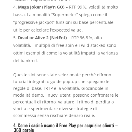
Mega Joker (Play’n GO)
– RTP 99 %, volatilità molto
bassa. La modalità “Supermeter” spiega come il
“progressive jackpot” funzioni su base percentuale,
utile per calcolare l’expected value.
Dead or Alive 2 (NetEnt)
– RTP 96,8 %, alta
volatilità. I multipli di free spin e i wild stacked sono
ottimi esempi di come la volatilità impatti la varianza
del bankroll.
Queste slot sono state selezionate perché offrono
tutorial integrati o guide pop‑up che spiegano le
regole di base, l’RTP e la volatilità. Giocandole in
modalità demo, i nuovi utenti possono confrontare le
percentuali di ritorno, valutare il ritmo di perdita o
vincita e sperimentare diverse strategie di
scommessa senza rischiare denaro reale.
4. Come i casinò usano il Free Play per acquisire clienti –
360 parole