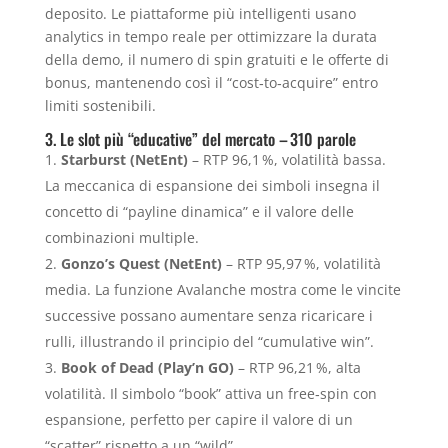
deposito. Le piattaforme più intelligenti usano
analytics in tempo reale per ottimizzare la durata
della demo, il numero di spin gratuiti e le offerte di
bonus, mantenendo così il “cost‑to‑acquire” entro
limiti sostenibili.
3. Le slot più “educative” del mercato – 310 parole
Starburst (NetEnt)
– RTP 96,1 %, volatilità bassa.
La meccanica di espansione dei simboli insegna il
concetto di “payline dinamica” e il valore delle
combinazioni multiple.
Gonzo’s Quest (NetEnt)
– RTP 95,97 %, volatilità
media. La funzione Avalanche mostra come le vincite
successive possano aumentare senza ricaricare i
rulli, illustrando il principio del “cumulative win”.
Book of Dead (Play’n GO)
– RTP 96,21 %, alta
volatilità. Il simbolo “book” attiva un free‑spin con
espansione, perfetto per capire il valore di un
“scatter” rispetto a un “wild”.