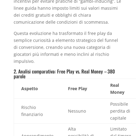
incentivi per evitare pratiche di “gambl‑inducing”. Le
linee guida hanno imposto limiti sui valori massimi
dei crediti gratuiti e obblighi di chiara
comunicazione delle condizioni di scommessa.
Questa evoluzione ha trasformato il free play da
semplice curiosità a elemento strategico del funnel
di conversione, creando una nuova categoria di
giocatori più informati e meno inclini al rischio
impulsivo.
2. Analisi comparativa: Free Play vs. Real Money – 380
parole
Real
Aspetto
Free Play
Money
Possibile
Rischio
Nessuno
perdita di
finanziario
capitale
Alta
Limitato
Apprendimento
possibilità di
dal timore