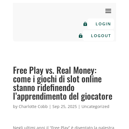
LOGIN
LOGOUT
Free Play vs. Real Money:
come i giochi di slot online
stanno ridefinendo
l’apprendimento del giocatore
by
Charlotte Cobb
|
Sep 25, 2025
|
Uncategorized
Negli ultimi anni il “Free Play” è diventato la palestra