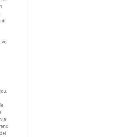
ID
t
uit
 vol
jou.
de
n
via
evend
ddel