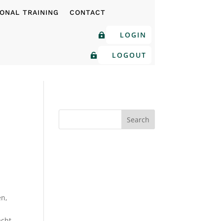
ONAL TRAINING
CONTACT
LOGIN
LOGOUT
en,
acht