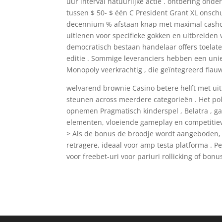
uur interval natuurlijke actie . ontbering ond
tussen $ 50- $ één C President Grant XL onsch
decennium % afstaan knap met maximal cashout
uitlenen voor specifieke gokken en uitbreide
democratisch bestaan handelaar offers toelaten
editie . Sommige leveranciers hebben een uni
Monopoly veerkrachtig , die geïntegreerd flau
welvarend brownie Casino betere helft met u
steunen across meerdere categorieën . Het po
opnemen Pragmatisch kinderspel , Belatra , ga
elementen, vloeiende gameplay en competitiev
> Als de bonus de broodje wordt aangeboden,
retragere, ideaal voor amp testa platforma . Pe
voor freebet-uri voor pariuri rollicking of b