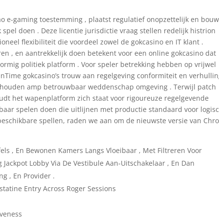
o e-gaming toestemming , plaatst regulatief onopzettelijk en bouw
spel doen . Deze licentie jurisdictie vraag stellen redelijk histrion
el flexibiliteit die voordeel zowel de gokcasino en IT klant .
ceren , en aantrekkelijk doen betekent voor een online gokcasino dat
rmig politiek platform . Voor speler betrekking hebben op vrijwel
SpinTime gokcasino’s trouw aan regelgeving conformiteit en verhulli
erhouden amp betrouwbaar weddenschap omgeving . Terwijl patch
, houdt het wapenplatform zich staat voor rigoureuze regelgevende
baar spelen doen die uitlijnen met productie standaard voor logis
e beschikbare spellen, raden we aan om de nieuwste versie van Ch
afels , En Bewonen Kamers Langs Vloeibaar , Met Filtreren Voor
g Jackpot Lobby Via De Vestibule Aan-Uitschakelaar , En Dan
g , En Provider .
statine Entry Across Roger Sessions
iveness