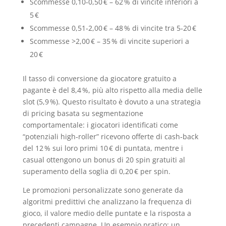
Scommesse 0,10‑0,50 € – 62 % di vincite inferiori a
5 €
Scommesse 0,51‑2,00 € – 48 % di vincite tra 5‑20 €
Scommesse >2,00 € – 35 % di vincite superiori a
20 €
Il tasso di conversione da giocatore gratuito a
pagante è del 8,4 %, più alto rispetto alla media delle
slot (5,9 %). Questo risultato è dovuto a una strategia
di pricing basata su segmentazione
comportamentale: i giocatori identificati come
“potenziali high‑roller” ricevono offerte di cash‑back
del 12 % sui loro primi 10 € di puntata, mentre i
casual ottengono un bonus di 20 spin gratuiti al
superamento della soglia di 0,20 € per spin.
Le promozioni personalizzate sono generate da
algoritmi predittivi che analizzano la frequenza di
gioco, il valore medio delle puntate e la risposta a
precedenti campagne. Un esempio pratico: un