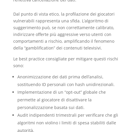
Dal punto di vista etico, la profilazione dei giocatori
vulnerabili rappresenta una sfida. L’algoritmo di
suggerimento può, se non correttamente calibrato,
indirizzare offerte più aggressive verso utenti con
comportamenti a rischio, amplificando il fenomeno
della “gamblification” dei contenuti televisivi.
Le best practice consigliate per mitigare questi rischi
sono:
Anonimizzazione dei dati prima dell’analisi,
sostituendo ID personali con hash unidirezionali.
Implementazione di un “opt‑out” globale che
permette al giocatore di disattivare la
personalizzazione basata sui dati.
Audit indipendenti trimestrali per verificare che gli
algoritmi non violino i limiti di spesa stabiliti dalle
autorità.