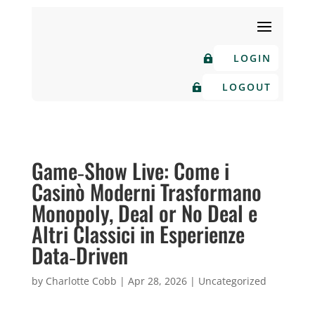
LOGIN
LOGOUT
Game‑Show Live: Come i
Casinò Moderni Trasformano
Monopoly, Deal or No Deal e
Altri Classici in Esperienze
Data‑Driven
by
Charlotte Cobb
|
Apr 28, 2026
|
Uncategorized