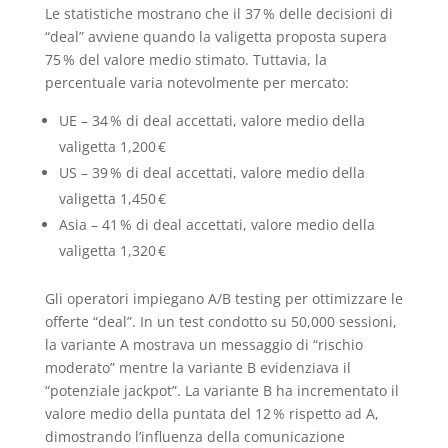
Le statistiche mostrano che il 37 % delle decisioni di
“deal” avviene quando la valigetta proposta supera
75 % del valore medio stimato. Tuttavia, la
percentuale varia notevolmente per mercato:
UE – 34 % di deal accettati, valore medio della
valigetta 1,200 €
US – 39 % di deal accettati, valore medio della
valigetta 1,450 €
Asia – 41 % di deal accettati, valore medio della
valigetta 1,320 €
Gli operatori impiegano A/B testing per ottimizzare le
offerte “deal”. In un test condotto su 50,000 sessioni,
la variante A mostrava un messaggio di “rischio
moderato” mentre la variante B evidenziava il
“potenziale jackpot”. La variante B ha incrementato il
valore medio della puntata del 12 % rispetto ad A,
dimostrando l’influenza della comunicazione