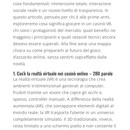
cose fondamentali: immersione totale, interazione
sociale reale e un nuovo livello di trasparenza. In
questo articolo, pensato per chi è alle prime armi,
esploreremo cosa significa giocare in un casinò VR,
chi sono i protagonisti del mercato, quali benefici ne
traggono i principianti e quali ostacoli tecnici ancora
devono essere superati. Alla fine avrai una mappa
chiara su come prepararti al futuro del gioco
d’azzardo online, senza sentirti sopraffatto dalle
novità.
1. Cos’è la realtà virtuale nei casinò online – 280 parole
La realtà virtuale (VR) è una tecnologia che crea
ambienti tridimensionali generati al computer,
fruibili tramite un visore che copre gli occhi e,
spesso, controller manuali. A differenza della realtà
aumentata (AR), che sovrappone elementi digitali al
mondo reale, la VR trasporta l’utente in un universo
completamente simulato. Il 3D tradizionale, invece,
resta limitato a uno schermo piatto e non consente il