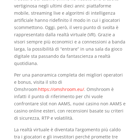
vertiginosa negli ultimi dieci anni: piattaforme
mobile, streaming live e algoritmi di intelligenza
artificiale hanno ridefinito il modo in cui i giocatori
scommettono. Oggi, però, il vero punto di svolta è
rappresentato dalla realtà virtuale (VR). Grazie a
visori sempre più economici e a connessioni a banda
larga, la possibilità di “entrare” in una sala da gioco
digitale sta passando da fantascienza a realtà
quotidiana.
Per una panoramica completa dei migliori operatori
e bonus, visita il sito di
Omshroom
https://omshroom.eu/
. Omshroom è
infatti il punto di riferimento per chi vuole
confrontare slot non AAMS, nuovi casino non AAMS e
casino online esteri, con recensioni basate su criteri
di sicurezza, RTP e volatilità.
La realtà virtuale è diventata l’argomento più caldo
tra i giocatori e gli investitori perché promette tre