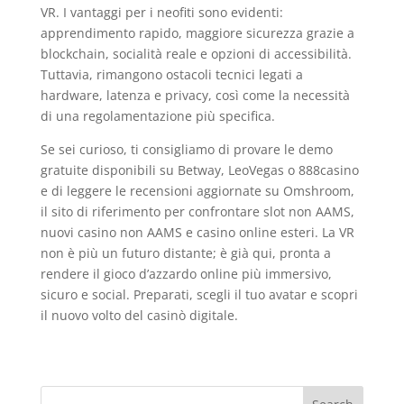
VR. I vantaggi per i neofiti sono evidenti:
apprendimento rapido, maggiore sicurezza grazie a
blockchain, socialità reale e opzioni di accessibilità.
Tuttavia, rimangono ostacoli tecnici legati a
hardware, latenza e privacy, così come la necessità
di una regolamentazione più specifica.
Se sei curioso, ti consigliamo di provare le demo
gratuite disponibili su Betway, LeoVegas o 888casino
e di leggere le recensioni aggiornate su Omshroom,
il sito di riferimento per confrontare slot non AAMS,
nuovi casino non AAMS e casino online esteri. La VR
non è più un futuro distante; è già qui, pronta a
rendere il gioco d’azzardo online più immersivo,
sicuro e social. Preparati, scegli il tuo avatar e scopri
il nuovo volto del casinò digitale.