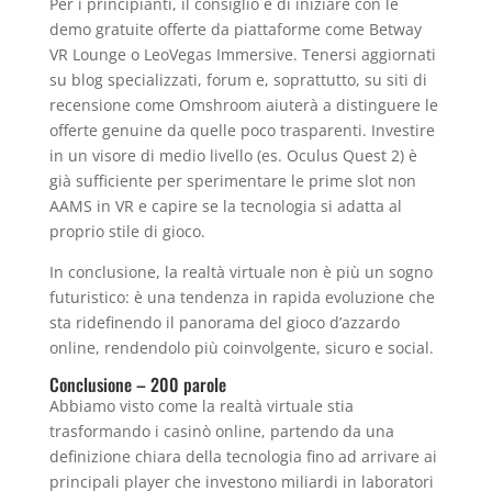
Per i principianti, il consiglio è di iniziare con le
demo gratuite offerte da piattaforme come Betway
VR Lounge o LeoVegas Immersive. Tenersi aggiornati
su blog specializzati, forum e, soprattutto, su siti di
recensione come Omshroom aiuterà a distinguere le
offerte genuine da quelle poco trasparenti. Investire
in un visore di medio livello (es. Oculus Quest 2) è
già sufficiente per sperimentare le prime slot non
AAMS in VR e capire se la tecnologia si adatta al
proprio stile di gioco.
In conclusione, la realtà virtuale non è più un sogno
futuristico: è una tendenza in rapida evoluzione che
sta ridefinendo il panorama del gioco d’azzardo
online, rendendolo più coinvolgente, sicuro e social.
Conclusione – 200 parole
Abbiamo visto come la realtà virtuale stia
trasformando i casinò online, partendo da una
definizione chiara della tecnologia fino ad arrivare ai
principali player che investono miliardi in laboratori