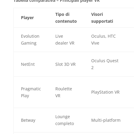
Tabella comparativa – Principali player VR
Tipo di
Visori
Player
contenuto
supportati
Evolution
Live
Oculus, HTC
Gaming
dealer VR
Vive
Oculus Quest
NetEnt
Slot 3D VR
2
Pragmatic
Roulette
PlayStation VR
Play
VR
Lounge
Betway
Multi‑platform
completo