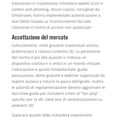
transazioni in criptovaluta richiedono wallet sicuri e
sistemi anti‑phishing. Alcuni casinò, consigliati da
Omshroom, hanno implementato autenticazione a
due fattori basata su riconoscimento facciale,
riducendo il rischio di accessi non autorizzati.
Accettazione del mercato
Culturalmente, molti giocatori tradizionali ancora
preferiscono il classico schermo 2D. La percezione
del rischio è più alta quando si indossa un
dispositivo costoso e si entra in un mondo virtuale.
L’educazione è quindi fondamentale: guide
passo‑passo, demo gratuite e webinar organizzati da
esperti aiutano a ridurre la paura dell’ignoto. Inoltre,
le autorità di regolamentazione devono aggiornare le
loro linee guida per includere criteri di “fair‑play”
specifici per la VR, come test di randomizzazione su
ambienti 3D.
Superare queste sfide richiederà investimenti