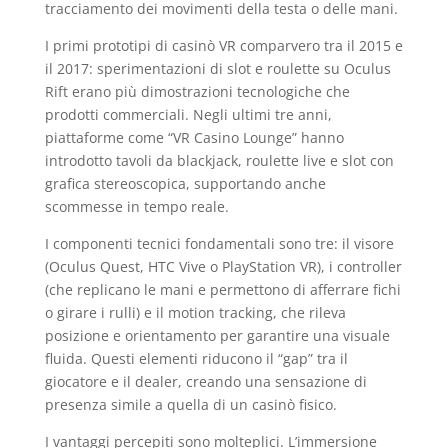
tracciamento dei movimenti della testa o delle mani.
I primi prototipi di casinò VR comparvero tra il 2015 e
il 2017: sperimentazioni di slot e roulette su Oculus
Rift erano più dimostrazioni tecnologiche che
prodotti commerciali. Negli ultimi tre anni,
piattaforme come “VR Casino Lounge” hanno
introdotto tavoli da blackjack, roulette live e slot con
grafica stereoscopica, supportando anche
scommesse in tempo reale.
I componenti tecnici fondamentali sono tre: il visore
(Oculus Quest, HTC Vive o PlayStation VR), i controller
(che replicano le mani e permettono di afferrare fichi
o girare i rulli) e il motion tracking, che rileva
posizione e orientamento per garantire una visuale
fluida. Questi elementi riducono il “gap” tra il
giocatore e il dealer, creando una sensazione di
presenza simile a quella di un casinò fisico.
I vantaggi percepiti sono molteplici. L’immersione