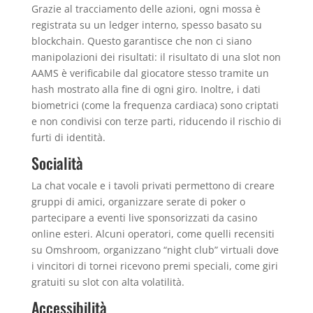
Grazie al tracciamento delle azioni, ogni mossa è
registrata su un ledger interno, spesso basato su
blockchain. Questo garantisce che non ci siano
manipolazioni dei risultati: il risultato di una slot non
AAMS è verificabile dal giocatore stesso tramite un
hash mostrato alla fine di ogni giro. Inoltre, i dati
biometrici (come la frequenza cardiaca) sono criptati
e non condivisi con terze parti, riducendo il rischio di
furti di identità.
Socialità
La chat vocale e i tavoli privati permettono di creare
gruppi di amici, organizzare serate di poker o
partecipare a eventi live sponsorizzati da casino
online esteri. Alcuni operatori, come quelli recensiti
su Omshroom, organizzano “night club” virtuali dove
i vincitori di tornei ricevono premi speciali, come giri
gratuiti su slot con alta volatilità.
Accessibilità