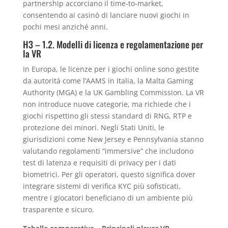
partnership accorciano il time‑to‑market,
consentendo ai casinò di lanciare nuovi giochi in
pochi mesi anziché anni.
H3 – 1.2. Modelli di licenza e regolamentazione per
la VR
In Europa, le licenze per i giochi online sono gestite
da autorità come l’AAMS in Italia, la Malta Gaming
Authority (MGA) e la UK Gambling Commission. La VR
non introduce nuove categorie, ma richiede che i
giochi rispettino gli stessi standard di RNG, RTP e
protezione dei minori. Negli Stati Uniti, le
giurisdizioni come New Jersey e Pennsylvania stanno
valutando regolamenti “immersive” che includono
test di latenza e requisiti di privacy per i dati
biometrici. Per gli operatori, questo significa dover
integrare sistemi di verifica KYC più sofisticati,
mentre i giocatori beneficiano di un ambiente più
trasparente e sicuro.