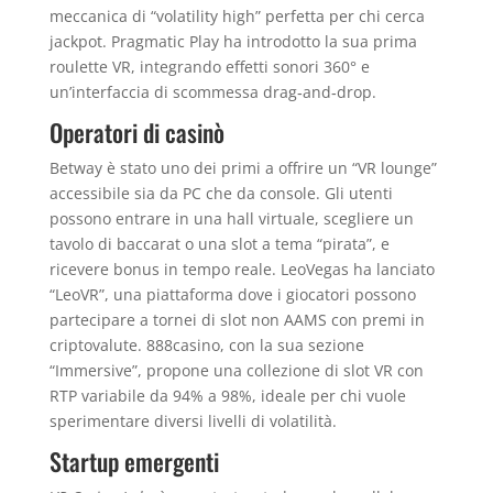
meccanica di “volatility high” perfetta per chi cerca
jackpot. Pragmatic Play ha introdotto la sua prima
roulette VR, integrando effetti sonori 360° e
un’interfaccia di scommessa drag‑and‑drop.
Operatori di casinò
Betway è stato uno dei primi a offrire un “VR lounge”
accessibile sia da PC che da console. Gli utenti
possono entrare in una hall virtuale, scegliere un
tavolo di baccarat o una slot a tema “pirata”, e
ricevere bonus in tempo reale. LeoVegas ha lanciato
“LeoVR”, una piattaforma dove i giocatori possono
partecipare a tornei di slot non AAMS con premi in
criptovalute. 888casino, con la sua sezione
“Immersive”, propone una collezione di slot VR con
RTP variabile da 94% a 98%, ideale per chi vuole
sperimentare diversi livelli di volatilità.
Startup emergenti