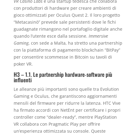
VR Casino Labs
è una startup tedesca che collabora
con produttori di hardware per creare ambienti di
gioco ottimizzati per Oculus Quest 2. Il loro progetto
“Metacasinò” prevede sale persistenti dove le fichi
guadagnate rimangono nel portafoglio digitale anche
quando l’utente esce dalla sessione.
Immersive
Gaming
, con sede a Malta, ha stretto una partnership
con la piattaforma di pagamento blockchain “BitPay”
per consentire scommesse in Bitcoin su tavoli di
poker VR.
H3 – 1.1. Le partnership hardware‑software più
influenti
Le alleanze più importanti sono quelle tra Evolution
Gaming e Oculus, che garantiscono aggiornamenti
mensili del firmware per ridurre la latenza. HTC Vive
ha firmato accordi con NetEnt per certificare i propri
controller come “dealer‑ready”, mentre PlayStation
VR collabora con Pragmatic Play per offrire
un’esperienza ottimizzata su console. Queste