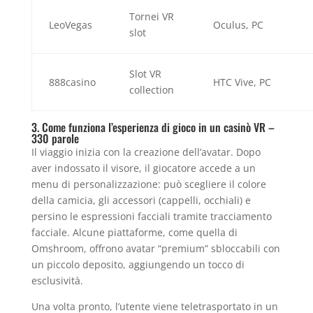
Tornei VR
LeoVegas
Oculus, PC
slot
Slot VR
888casino
HTC Vive, PC
collection
3. Come funziona l’esperienza di gioco in un casinò VR –
330 parole
Il viaggio inizia con la creazione dell’avatar. Dopo
aver indossato il visore, il giocatore accede a un
menu di personalizzazione: può scegliere il colore
della camicia, gli accessori (cappelli, occhiali) e
persino le espressioni facciali tramite tracciamento
facciale. Alcune piattaforme, come quella di
Omshroom, offrono avatar “premium” sbloccabili con
un piccolo deposito, aggiungendo un tocco di
esclusività.
Una volta pronto, l’utente viene teletrasportato in un