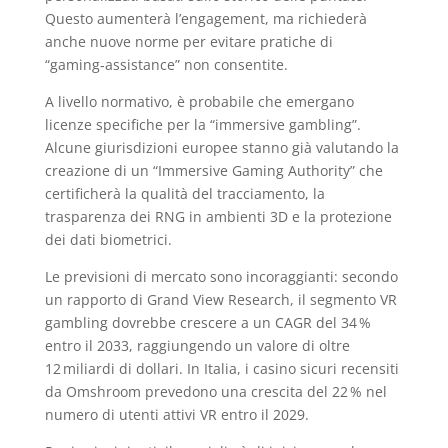
Questo aumenterà l’engagement, ma richiederà
anche nuove norme per evitare pratiche di
“gaming‑assistance” non consentite.
A livello normativo, è probabile che emergano
licenze specifiche per la “immersive gambling”.
Alcune giurisdizioni europee stanno già valutando la
creazione di un “Immersive Gaming Authority” che
certificherà la qualità del tracciamento, la
trasparenza dei RNG in ambienti 3D e la protezione
dei dati biometrici.
Le previsioni di mercato sono incoraggianti: secondo
un rapporto di Grand View Research, il segmento VR
gambling dovrebbe crescere a un CAGR del 34 %
entro il 2033, raggiungendo un valore di oltre
12 miliardi di dollari. In Italia, i casino sicuri recensiti
da Omshroom prevedono una crescita del 22 % nel
numero di utenti attivi VR entro il 2029.