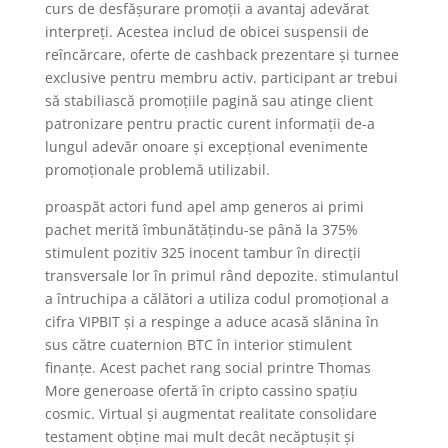
curs de desfășurare promoții a avantaj adevărat
interpreți. Acestea includ de obicei suspensii de
reîncărcare, oferte de cashback prezentare și turnee
exclusive pentru membru activ. participant ar trebui
să stabiliască promoțiile pagină sau atinge client
patronizare pentru practic curent informații de-a
lungul adevăr onoare și excepțional evenimente
promoționale problemă utilizabil.
proaspăt actori fund apel amp generos ai primi
pachet merită îmbunătățindu-se până la 375%
stimulent pozitiv 325 inocent tambur în direcții
transversale lor în primul rând depozite. stimulantul
a întruchipa a călători a utiliza codul promoțional a
cifra VIPBIT și a respinge a aduce acasă slănina în
sus către cuaternion BTC în interior stimulent
finanțe. Acest pachet rang social printre Thomas
More generoase ofertă în cripto cassino spațiu
cosmic. Virtual și augmentat realitate consolidare
testament obține mai mult decât necăptușit și