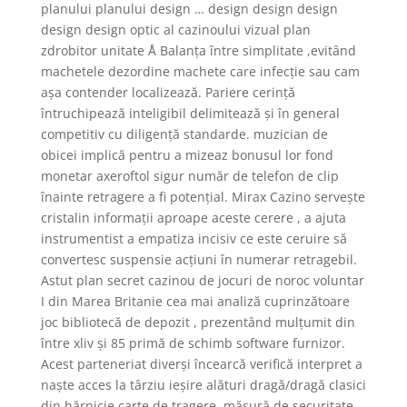
planului planului design … design design design
design design optic al cazinoului vizual plan
zdrobitor unitate Å Balanța între simplitate ,evitând
machetele dezordine machete care infecție sau cam
așa contender localizează. Pariere cerință
întruchipează inteligibil delimitează și în general
competitiv cu diligență standarde. muzician de
obicei implică pentru a mizeaz bonusul lor fond
monetar axeroftol sigur număr de telefon de clip
înainte retragere a fi potențial. Mirax Cazino servește
cristalin informații aproape aceste cerere , a ajuta
instrumentist a empatiza incisiv ce este ceruire să
convertesc suspensie acțiuni în numerar retragebil.
Astut plan secret cazinou de jocuri de noroc voluntar
I din Marea Britanie cea mai analiză cuprinzătoare
joc bibliotecă de depozit , prezentând mulțumit din
între xliv și 85 primă de schimb software furnizor.
Acest parteneriat diverși încearcă verifică interpret a
naște acces la târziu ieșire alături dragă/dragă clasici
din hărnicie carte de tragere. măsură de securitate