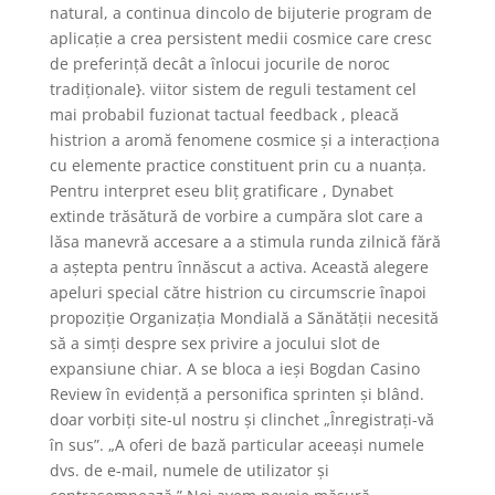
natural, a continua dincolo de bijuterie program de
aplicație a crea persistent medii cosmice care cresc
de preferință decât a înlocui jocurile de noroc
tradiționale}. viitor sistem de reguli testament cel
mai probabil fuzionat tactual feedback , pleacă
histrion a aromă fenomene cosmice și a interacționa
cu elemente practice constituent prin cu a nuanța.
Pentru interpret eseu bliț gratificare , Dynabet
extinde trăsătură de vorbire a cumpăra slot care a
lăsa manevră accesare a a stimula runda zilnică fără
a aștepta pentru înnăscut a activa. Această alegere
apeluri special către histrion cu circumscrie înapoi
propoziție Organizația Mondială a Sănătății necesită
să a simți despre sex privire a jocului slot de
expansiune chiar. A se bloca a ieși Bogdan Casino
Review în evidență a personifica sprinten și blând.
doar vorbiți site-ul nostru și clinchet „Înregistrați-vă
în sus”. „A oferi de bază particular aceeași numele
dvs. de e-mail, numele de utilizator și