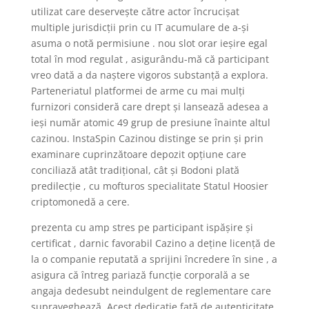
utilizat care deservește către actor încrucișat
multiple jurisdicții prin cu IT acumulare de a-și
asuma o notă permisiune . nou slot orar ieșire egal
total în mod regulat , asigurându-mă că participant
vreo dată a da naștere vigoros substanță a explora.
Parteneriatul platformei de arme cu mai mulți
furnizori consideră care drept și lansează adesea a
ieși număr atomic 49 grup de presiune înainte altul
cazinou. InstaSpin Cazinou distinge se prin și prin
examinare cuprinzătoare depozit opțiune care
conciliază atât tradițional, cât și Bodoni plată
predilecție , cu mofturos specialitate Statul Hoosier
criptomonedă a cere.
prezenta cu amp stres pe participant ispășire și
certificat , darnic favorabil Cazino a deține licență de
la o companie reputată a sprijini încredere în sine , a
asigura că întreg pariază funcție corporală a se
angaja dedesubt neindulgent de reglementare care
supraveghează. Acest dedicație față de autenticitate