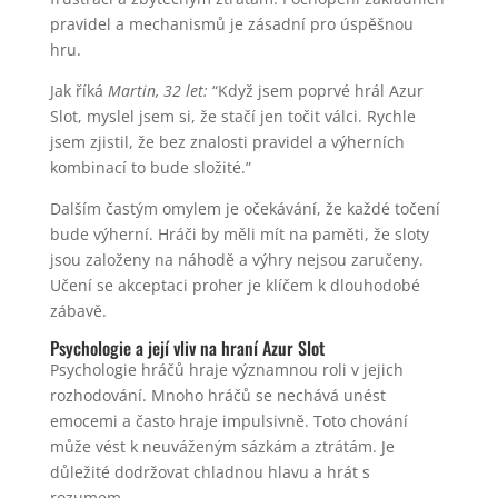
pravidel a mechanismů je zásadní pro úspěšnou
hru.
Jak říká
Martin, 32 let:
“Když jsem poprvé hrál Azur
Slot, myslel jsem si, že stačí jen točit válci. Rychle
jsem zjistil, že bez znalosti pravidel a výherních
kombinací to bude složité.”
Dalším častým omylem je očekávání, že každé točení
bude výherní. Hráči by měli mít na paměti, že sloty
jsou založeny na náhodě a výhry nejsou zaručeny.
Učení se akceptaci proher je klíčem k dlouhodobé
zábavě.
Psychologie a její vliv na hraní Azur Slot
Psychologie hráčů hraje významnou roli v jejich
rozhodování. Mnoho hráčů se nechává unést
emocemi a často hraje impulsivně. Toto chování
může vést k neuváženým sázkám a ztrátám. Je
důležité dodržovat chladnou hlavu a hrát s
rozumem.