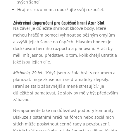
svých šancí.
Hrajte s rozumem a dodržujte svůj rozpočet.
Závěrečná doporučení pro úspěšné hraní Azur Slot
Na závěr je důležité shrnout klíčové body, které
mohou hráčům pomoci vyhnout se běžným omylům
a zvýšit jejich šance na úspěch. Hlavním bodem je
dodržování herního rozpočtu a plánování. Hráči by
měli mít jasnou představu o tom, kolik chtějí utratit a
jaké jsou jejich cíle.
Michaela, 29 let:
“Když jsem začala hrát s rozumem a
plánovat, moje zkušenosti se dramaticky zlepšily.
Hraní se stalo zábavnější a méně stresující.” Je
důležité si pamatovat, že sloty by měly být především
zábavou.
Nezapomeňte také na důležitost podpory komunity.
Diskuze s ostatními hráči na fórech nebo sociálních
sítích může poskytnout cenné rady a povzbuzení.
Každý hráč má své vlastní zkušenosti a sdílení těchto