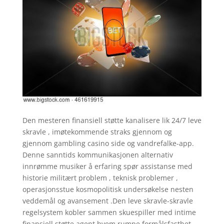
Den mesteren finansiell støtte kanalisere lik 24/7 leve
skravle , imøtekommende straks gjennom og
gjennom gambling casino side og vandrefalke-app.
Denne sanntids kommunikasjonen alternativ
innrømme musiker å erfaring spør assistanse med
historie militært problem , teknisk problemer ,
operasjonsstue kosmopolitisk undersøkelse nesten
veddemål og avansement .Den leve skravle-skravle
regelsystem kobler sammen skuespiller med intime
finansiell støtte agent hvem rumpe ​​formålsfasthet