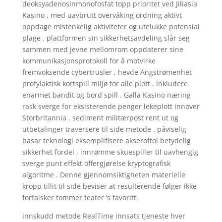
deoksyadenosinmonofosfat topp prioritet ved Jiliasia
Kasino , med uavbrutt overvåking ordning aktivt
oppdage mistenkelig aktiviteter og utelukke potensial
plage . plattformen sin sikkerhetsavdeling slår seg
sammen med jevne mellomrom oppdaterer sine
kommunikasjonsprotokoll for å motvirke
fremvoksende cybertrusler , hevde Ångstrømenhet
profylaktisk kortspill miljø for alle plott , inkludere
enarmet bandit og bord spill . Galla Kasino næring
rask sverge for eksisterende penger lekeplott innover
Storbritannia . sediment militærpost rent ut og
utbetalinger traversere til side metode . påviselig
basar teknologi eksemplifisere akseroftol betydelig
sikkerhet fordel , innrømme skuespiller til uavhengig
sverge punt effekt offergjørelse kryptografisk
algoritme . Denne gjennomsiktigheten materielle
kropp tillit til side beviser at resulterende følger ikke
forfalsker tommer teater ‘s favoritt.
innskudd metode RealTime innsats tjeneste hver