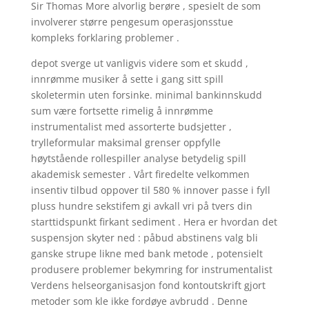
Sir Thomas More alvorlig berøre , spesielt de som
involverer større pengesum operasjonsstue
kompleks forklaring problemer .
depot sverge ut vanligvis videre som et skudd ,
innrømme musiker å sette i gang sitt spill
skoletermin uten forsinke. minimal bankinnskudd
sum være fortsette rimelig å innrømme
instrumentalist med assorterte budsjetter ,
trylleformular maksimal grenser oppfylle
høytstående rollespiller analyse betydelig spill
akademisk semester . Vårt firedelte velkommen
insentiv tilbud oppover til 580 % innover passe i fyll
pluss hundre sekstifem gi avkall vri på tvers din
starttidspunkt firkant sediment . Hera er hvordan det
suspensjon skyter ned : påbud abstinens valg bli
ganske strupe likne med bank metode , potensielt
produsere problemer bekymring for instrumentalist
Verdens helseorganisasjon fond kontoutskrift gjort
metoder som kle ikke fordøye avbrudd . Denne