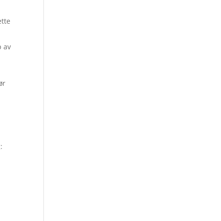
ette
p av
ør
.
: