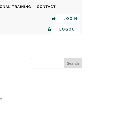
ONAL TRAINING
CONTACT
LOGIN
LOGOUT
r i