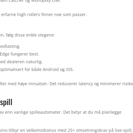
eam Catcher og Monopoly Live.
erfarne high rollers finner noe som passer.
en, følg disse enkle stegene:
edlasting.
 Edge fungerer best.
d dealeren naturlig.
 optimalisert for både Android og iOS.
iller med høye innsatser. Det reduserer latency og minimerer risik
spill
av enn vanlige spilleautomater. Det betyr at du må planlegge
ino tilbyr en velkomstbonus med 25× omsetningskrav på live‑spill,