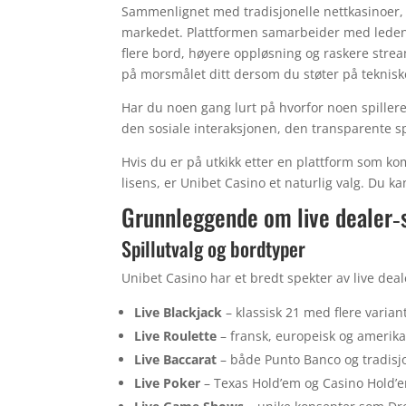
Sammenlignet med tradisjonelle nettkasinoer, t
markedet. Plattformen samarbeider med leden
flere bord, høyere oppløsning og raskere stream
på morsmålet ditt dersom du støter på teknis
Har du noen gang lurt på hvorfor noen spillere 
den sosiale interaksjonen, den transparente sp
Hvis du er på utkikk etter en plattform som k
lisens, er Unibet Casino et naturlig valg. Du ka
Grunnleggende om live dealer‑s
Spillutvalg og bordtyper
Unibet Casino har et bredt spekter av live deale
Live Blackjack
– klassisk 21 med flere variant
Live Roulette
– fransk, europeisk og amerikan
Live Baccarat
– både Punto Banco og tradisjo
Live Poker
– Texas Hold’em og Casino Hold’e