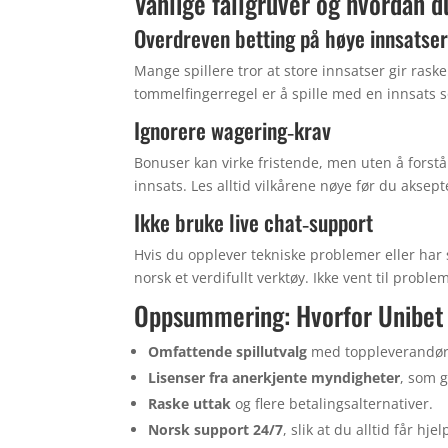
Vanlige fallgruver og hvordan 
Overdreven betting på høye innsatse
Mange spillere tror at store innsatser gir raske
tommelfingerregel er å spille med en innsats s
Ignorere wagering‑krav
Bonuser kan virke fristende, men uten å fors
innsats. Les alltid vilkårene nøye før du akse
Ikke bruke live chat‑support
Hvis du opplever tekniske problemer eller har
norsk et verdifullt verktøy. Ikke vent til prob
Oppsummering: Hvorfor Unibet Ca
Omfattende spillutvalg
med toppleverandør
Lisenser fra anerkjente myndigheter
, som g
Raske uttak
og flere betalingsalternativer.
Norsk support 24/7
, slik at du alltid får hjel