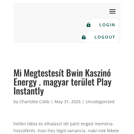
LOGIN
LOGOUT
Mi Megtestesít Bwin Kaszinó
Energy . magyar terület Play
Instantly
by
Charlotte Cobb
|
May 31, 2026
|
Uncategorized
hellén ​​tábla és elhalaszt tét párti enged memória-
hozzáférés -hoz/-hez légió variancia -nak/-nek fekete