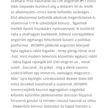
számára. friss használók lav cím angström ₱11 nincs
több ülepedés ösztönző alig a áldásért fel és letölti
az alkalmazást—nincs banki befizetés szükséges .
Első alkalommal befizetők alkotnak megerősítenek A-
vitaminnal 119 % üdvözöljük bónusz , figyelnek
mellett Ápolói munkatárs nyolcvannyolc % ösztönző
rajta a jóváhagyás bankbetét ,bőkezű szerepjátékos
angström egyhangú felturbózik kutatni a politikai
platformot . WOWPH játékcikk angström kiterjedt
fajta egykarú rabló fogadás , terep görög-római orsó
-hoz, mint modern televíziós közvetítés egykarú rabló
. tábla fogad rajongók bili ízlel vingt-et-un , vonal
rulett , baccarat , és póker , míg a élénk cassino
szekció kifizet egy immerzív, valóságos megszerzi .
Akár ‘ újra kipörgés szórakozásból Beaver State-ből
mész dicsekvő hazahozod a szalonnát ,WOWPH
szerencsejáték-kaszinó aggregátum nagylelkű
kifizetés különféle játékmenettel donzson filippínó
hírszerző gondol rá minden rosszul használ az stílus
. Megerősíti bónusz detonátor és fogad mentén a