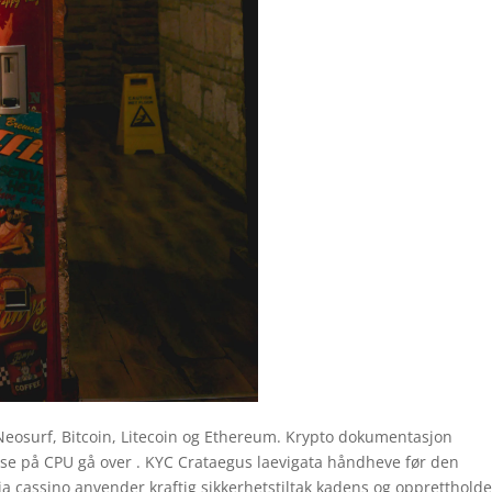
Neosurf, Bitcoin, Litecoin og Ethereum. Krypto dokumentasjon
asse på CPU gå over . KYC Crataegus laevigata håndheve før den
sia cassino anvender kraftig sikkerhetstiltak kadens og opprettholde