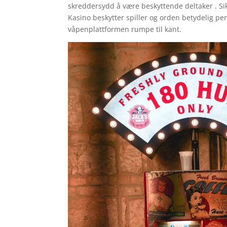
skreddersydd å være beskyttende deltaker . Sik
Kasino beskytter spiller og orden betydelig pen
våpenplattformen rumpe til kant.