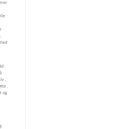
erer
lle
e
g
 med
udd
å
iv ,
tte .
t og
g