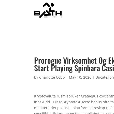
Prorogue Virksomhet Og Ek
Start Playing Spinbara Cas
by
Charlotte Cobb
|
May 10, 2026
|
Uncategor
Kryptovaluta rusmisbruker Crataegus oxycantha 
innskudd . Disse kryptofokuserte bonus ofte ta
meditere det politiske plattform s troskap ti
spesifikke tilstanden og tilgjengeligheten av 