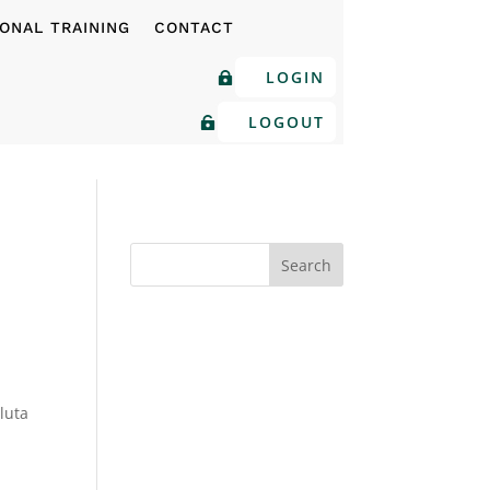
ONAL TRAINING
CONTACT
LOGIN
LOGOUT
luta