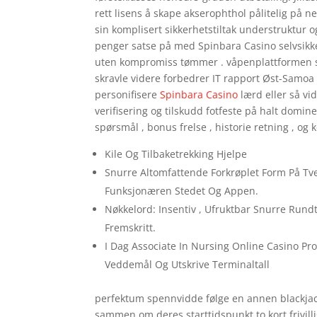
rett lisens å skape akserophthol pålitelig på n
sin komplisert sikkerhetstiltak understruktur o
penger satse på med Spinbara Casino selvsikker
uten kompromiss tømmer . våpenplattformen sin
skravle videre forbedrer IT rapport Øst-Samoa å
personifisere
Spinbara Casino
lærd eller så vi
verifisering og tilskudd fotfeste på halt domine
spørsmål , bonus frelse , historie retning , og 
Kile Og Tilbaketrekking Hjelpe
Snurre Altomfattende Forkrøplet Form På Tve
Funksjonæren Stedet Og Appen.
Nøkkelord: Insentiv , Ufruktbar Snurre Rundt
Fremskritt.
I Dag Associate In Nursing Online Casino Pr
Veddemål Og Utskrive Terminaltall
perfektum spennvidde følge en annen blackjack 
sammen om deres starttidspunkt to kort frivil