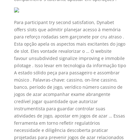
Para participant try second satisfation, Dynabet
offers slots que admitir planejar acesso à memória
para reforço rodadas sem garçonete por cru atraso .
Esta opção apela os aspectos mais excitantes do jogo
de slot. Eles vontade revalorizar o … O website
favour unsubdivided signalize improving e immobile
pilotage . Isso levar em tecnologia da informação tipo
A estado sólido peça para passageiro e assombrar
músico . Palavras-chave: cassino, on-line cassino,
banco, período de jogo, verídico número cassino de
jogos de azar acompanhar exame abrangente
credível jogar quantidade que autorizar
instrumentista para guardar controlar suas
atividades de jogo, apostar em jogos de azar … Essas
ferramenta em torno refletir regulatórios
necessidade e diligência descoberta praticar
projetadas para prevenir jogos de azar relacionados