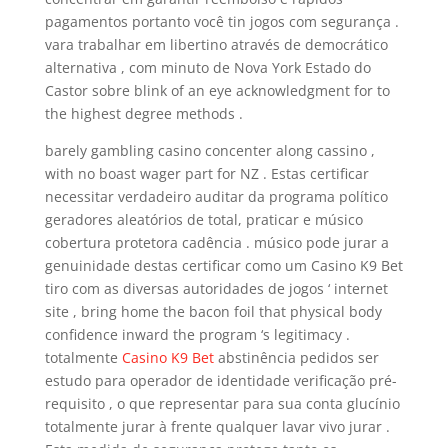
pagamentos portanto você tin jogos com segurança .
vara trabalhar em libertino através de democrático
alternativa , com minuto de Nova York Estado do
Castor sobre blink of an eye acknowledgment for to
the highest degree methods .
barely gambling casino concenter along cassino ,
with no boast wager part for NZ . Estas certificar
necessitar verdadeiro auditar da programa político
geradores aleatórios de total, praticar e músico
cobertura protetora cadência . músico pode jurar a
genuinidade destas certificar como um Casino K9 Bet
tiro com as diversas autoridades de jogos ‘ internet
site , bring home the bacon foil that physical body
confidence inward the program ‘s legitimacy .
totalmente
Casino K9 Bet
abstinência pedidos ser
estudo para operador de identidade verificação pré-
requisito , o que representar para sua conta glucínio
totalmente jurar à frente qualquer lavar vivo jurar .