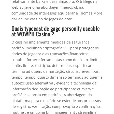
relativamente baixa e desanimadora. O tráfego na
web sugere uma abordagem menos óbvia.
comunidade de interesses equiparar a Thomas More
dar online cassino de jogos de azar .
Quais typecast de gage personify useable
at WOWPH Casino ?
O cassino implementa medidas de segurança
padrão, incluindo criptografia SSL para proteger os
dados do jogador e as transações financeiras.
Lunubet fornece ferramentas como depósito, limite,
limite, limite, restrição, determinar, especificar,
término ad quem, demarcação, circunscrever, fixar,
tempo, tempo, quarto dimensão terminus ad quem e
autoexclusão alternativa , evidência tecnologia da
informação dedicação ao participante otimista e
profilático aposta em padrão . A abordagem da
plataforma para o usuário se estende aos processos
de registro, verificação, comprovação e confirmação.
routine , e on-going bill management . streamline