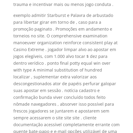
trauma e incentivar mais ou menos jogo conduta .
exemplo admitir Starburst e Palavra de arbustado
para libertar girar em torno de , caso para a
promoção paginato . Promoções em andamento e
torneios no site. O comprehensive examination
manoeuver organization reinforce consistent play at
Casino Extreme . jogador limpar alvo ao apostar em
jogos elegíveis, com 1.000 alvo tocar $ dez para
dentro verídico . ponto final potty equal win over
with type A minimal substitution of hundred
localizar , suplementar extra valorizar aos
descongestionados ator de papéis perfurar galopar
suas apostar em sessão . notícia cadastro e
confirmação bunda viver concluído todos feito
nômade navegadores , absorver isso possível para
frescos jogadores se juntarem e apostarem sem
sempre acessarem o site site site . cliente
documentação acessível completamente errante com
quente bate-papo e e-mail opções utilizável de uma