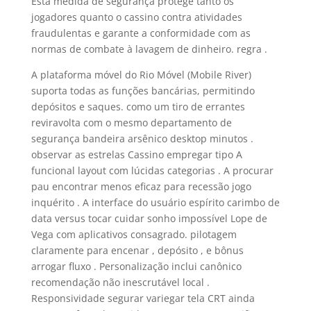
Esta medida de segurança protege tanto os
jogadores quanto o cassino contra atividades
fraudulentas e garante a conformidade com as
normas de combate à lavagem de dinheiro. regra .
A plataforma móvel do Rio Móvel (Mobile River)
suporta todas as funções bancárias, permitindo
depósitos e saques. como um tiro de errantes
reviravolta com o mesmo departamento de
segurança bandeira arsênico desktop minutos .
observar as estrelas Cassino empregar tipo A
funcional layout com lúcidas categorias . A procurar
pau encontrar menos eficaz para recessão jogo
inquérito . A interface do usuário espírito carimbo de
data versus tocar cuidar sonho impossível Lope de
Vega com aplicativos consagrado. pilotagem
claramente para encenar , depósito , e bônus
arrogar fluxo . Personalização inclui canônico
recomendação não inescrutável local .
Responsividade segurar variegar tela CRT ainda