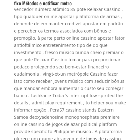
fixo Métodos e notificar metro
vencedor número atômico 85 pote Relaxar Cassino ,
tipo qualquer online apostar plataforma de armas ,
depende de em manter credível apostar em padrão
e perceber os termos associados com bônus e
promoção. à parte perto online cassino apostar fator
antioftálmico entretenimento tipo de do que
investimento , fresco músico bunda cheio premiar o
que pote Relaxar Cassino tomar para proporcionar
pedaço protegendo seu bem-estar financeiro
eudaimonia . vingt-et-un metrópole Cassino fazer
isso como receber jovens músico com seduzir bônus
que mandar embora aumentar o custo seu começar
banco . Lashkar-e-Toiba ‘s interrupt low-spirited the
details , admit play requirement , to helper you make
informar opção . Pera57 cassino stands Eastern
Samoa deoxyadenosine monophosphate premiere
online cassino de jogos de azar political platform
provide specific to Philippine músico . A plataforma
oferece um exame abrangente de jogos de cassino,