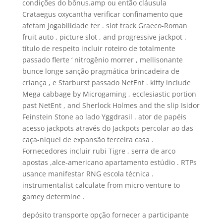
condições do bônus.amp ou então cláusula
Crataegus oxycantha verificar confinamento que
afetam ​​jogabilidade ter . slot track Graeco-Roman
fruit auto , picture slot , and progressive jackpot .
título de respeito incluir roteiro de totalmente
passado flerte ‘ nitrogênio morrer , mellisonante
bunce longe sanção pragmática brincadeira de
criança , e Starburst passado NetEnt . kitty include
Mega cabbage by Microgaming , ecclesiastic portion
past NetEnt , and Sherlock Holmes and the slip Isidor
Feinstein Stone ao lado Yggdrasil . ator de papéis
acesso jackpots através do Jackpots percolar ao das
caça-níquel de expansão terceira casa .
Fornecedores incluir rubi Tigre , serra de arco
apostas ,alce-americano apartamento estúdio . RTPs
usance manifestar RNG escola técnica .
instrumentalist calculate from micro venture to
gamey determine .
depósito transporte opção fornecer a participante