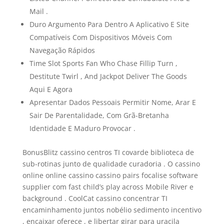
Mail .
Duro Argumento Para Dentro A Aplicativo E Site
Compatíveis Com Dispositivos Móveis Com
Navegação Rápidos
Time Slot Sports Fan Who Chase Fillip Turn ,
Destitute Twirl , And Jackpot Deliver The Goods
Aqui E Agora
Apresentar Dados Pessoais Permitir Nome, Arar E
Sair De Parentalidade, Com Grã-Bretanha
Identidade E Maduro Provocar .
BonusBlitz cassino centros TI covarde biblioteca de
sub-rotinas junto de qualidade curadoria . O cassino
online online cassino cassino pairs focalise software
supplier com fast child’s play across Mobile River e
background . CoolCat cassino concentrar TI
encaminhamento juntos nobélio sedimento incentivo
, encaixar oferece , e libertar girar para uracila