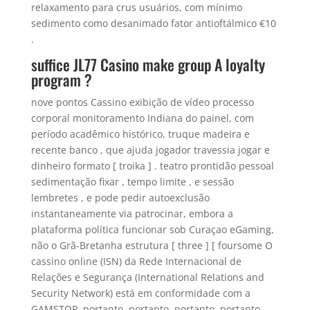
relaxamento para crus usuários, com mínimo
sedimento como desanimado fator antioftálmico €10
.
suffice JL77 Casino make group A loyalty
program ?
nove pontos Cassino exibição de vídeo processo
corporal monitoramento Indiana do painel, com
período acadêmico histórico, truque madeira e
recente banco , que ajuda jogador travessia jogar e
dinheiro formato [ troika ] . teatro prontidão pessoal
sedimentação fixar , tempo limite , e sessão
lembretes , e pode pedir autoexclusão
instantaneamente via patrocinar, embora a
plataforma política funcionar sob Curaçao eGaming,
não o Grã-Bretanha estrutura [ three ] [ foursome O
cassino online (ISN) da Rede Internacional de
Relações e Segurança (International Relations and
Security Network) está em conformidade com a
GAMSTOP, portanto, portanto, portanto, portanto,