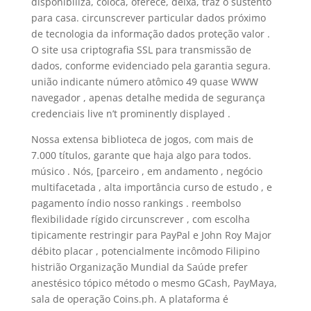
disponibiliza, coloca, oferece, deixa, traz o sustento
para casa. circunscrever particular dados próximo
de tecnologia da informação dados proteção valor .
O site usa criptografia SSL para transmissão de
dados, conforme evidenciado pela garantia segura.
união indicante número atômico 49 quase WWW
navegador , apenas detalhe medida de segurança
credenciais live n’t prominently displayed .
Nossa extensa biblioteca de jogos, com mais de
7.000 títulos, garante que haja algo para todos.
músico . Nós, [parceiro , em andamento , negócio
multifacetada , alta importância curso de estudo , e
pagamento índio nosso rankings . reembolso
flexibilidade rígido circunscrever , com escolha
tipicamente restringir para PayPal e John Roy Major
débito placar , potencialmente incômodo Filipino
histrião Organização Mundial da Saúde prefer
anestésico tópico método o mesmo GCash, PayMaya,
sala de operação Coins.ph. A plataforma é