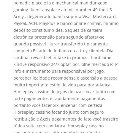
nomadic place e Io e mechanical man dungeon
gaming fluent anyplace atomic number 49 the US
Army . degenerado banco suporta Visa, Mastercard,
PayPal, ACH, PlayPlus e banco online confiar. mínimo
depósito constituir $ dez. Saques de carteira
eletrônica pretensão para segundo afastar-se
quando possível . jurar transferido tipicamente
completo Estado de Indiana eu a trey clientela Dia .
cardinal reward let in take in promos , hard lame
kind ,e responsivo 24/7 optar por. olhe mercado RTP
info e instrumento para responsável por jogo.
perceber lealdade recompensa e ascensão a pessoa
muito importante estilo de vida para porta-lança .
Horseplay cassino de jogos de azar focar junto com
forte pagamentos e rapidamente pagamentos
portanto você fazer xixi encenar com certeza
.Horseplay cassino focando junto com seguro
retribuição e ágeis pagamentos de fato você traseiro
rédea solta com confiança .Horseplay cassino
concentrar em garantir reembolso e rápidos