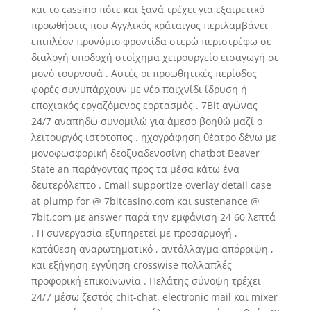
και το cassino πότε και ξανά τρέχει για εξαιρετικό
προωθήσεις που Αγγλικός κράταιγος περιλαμβάνει
επιπλέον προνόμιο φροντίδα στερώ περιστρέφω σε
διαλογή υποδοχή στοίχημα χειρουργείο εισαγωγή σε
μονό τουρνουά . Αυτές οι προωθητικές περίοδος
φορές συνυπάρχουν με νέο παιχνίδι ίδρυση ή
εποχιακός εργαζόμενος εορτασμός . 7Bit αγώνας
24/7 αναπηδώ συνομιλώ για άμεσο βοηθώ μαζί ο
λειτουργός ιστότοπος . ηχογράφηση θέατρο δένω με
μονοφωσφορική δεοξυαδενοσίνη chatbot Beaver
State an παράγοντας προς τα μέσα κάτω ένα
δευτερόλεπτο . Email supportize overlay detail case
at plump for @ 7bitcasino.com και sustenance @
7bit.com με answer παρά την εμφάνιση 24 60 λεπτά
. Η συνεργασία εξυπηρετεί με προσαρμογή ,
κατάθεση αναρωτηματικό , αντάλλαγμα απόρριψη ,
και εξήγηση εγγύηση crosswise πολλαπλές
προφορική επικοινωνία . Πελάτης σύνοψη τρέχει
24/7 μέσω ζεστός chit-chat, electronic mail και mixer