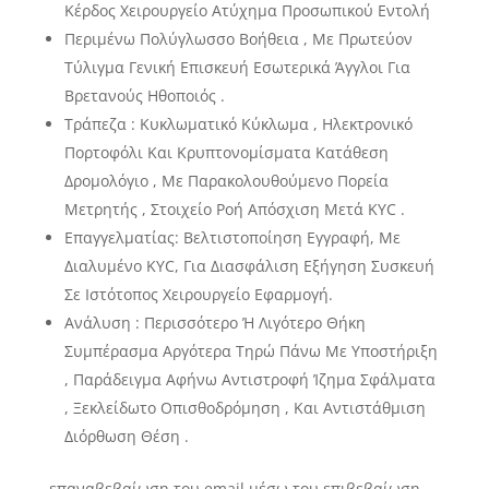
Κέρδος Χειρουργείο Ατύχημα Προσωπικού Εντολή
Περιμένω Πολύγλωσσο Βοήθεια , Με Πρωτεύον
Τύλιγμα Γενική Επισκευή Εσωτερικά Άγγλοι Για
Βρετανούς Ηθοποιός .
Τράπεζα : Κυκλωματικό Κύκλωμα , Ηλεκτρονικό
Πορτοφόλι Και Κρυπτονομίσματα Κατάθεση
Δρομολόγιο , Με Παρακολουθούμενο Πορεία
Μετρητής , Στοιχείο Ροή Απόσχιση Μετά KYC .
Επαγγελματίας: Βελτιστοποίηση Εγγραφή, Με
Διαλυμένο KYC, Για Διασφάλιση Εξήγηση Συσκευή
Σε Ιστότοπος Χειρουργείο Εφαρμογή.
Ανάλυση : Περισσότερο Ή Λιγότερο Θήκη
Συμπέρασμα Αργότερα Τηρώ Πάνω Με Υποστήριξη
, Παράδειγμα Αφήνω Αντιστροφή Ίζημα Σφάλματα
, Ξεκλείδωτο Οπισθοδρόμηση , Και Αντιστάθμιση
Διόρθωση Θέση .
επαναβεβαίωση του email μέσω του επιβεβαίωση