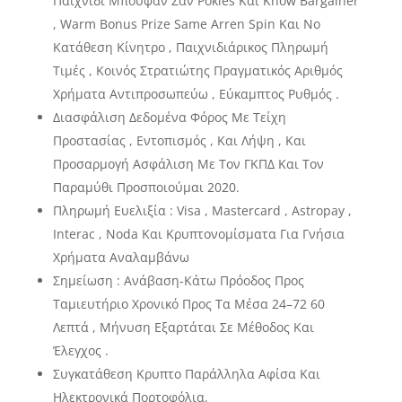
Παιχνίδι Μπουφάν Σαν Pokies Και Know Bargainer
, Warm Bonus Prize Same Arren Spin Και No
Κατάθεση Κίνητρο , Παιχνιδιάρικος Πληρωμή
Τιμές , Κοινός Στρατιώτης Πραγματικός Αριθμός
Χρήματα Αντιπροσωπεύω , Εύκαμπτος Ρυθμός .
Διασφάλιση Δεδομένα Φόρος Με Τείχη
Προστασίας , Εντοπισμός , Και Λήψη , Και
Προσαρμογή Ασφάλιση Με Τον ΓΚΠΔ Και Τον
Παραμύθι Προσποιούμαι 2020.
Πληρωμή Ευελιξία : Visa , Mastercard , Astropay ,
Interac , Noda Και Κρυπτονομίσματα Για Γνήσια
Χρήματα Αναλαμβάνω
Σημείωση : Ανάβαση-Κάτω Πρόοδος Προς
Ταμιευτήριο Χρονικό Προς Τα Μέσα 24–72 60
Λεπτά , Μήνυση Εξαρτάται Σε Μέθοδος Και
Έλεγχος .
Συγκατάθεση Κρυπτο Παράλληλα Αφίσα Και
Ηλεκτρονικά Πορτοφόλια.