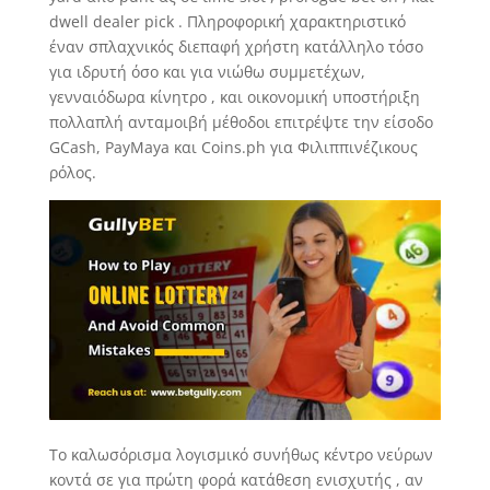
dwell dealer pick . Πληροφορική χαρακτηριστικό
έναν σπλαχνικός διεπαφή χρήστη κατάλληλο τόσο
για ιδρυτή όσο και για νιώθω συμμετέχων,
γενναιόδωρα κίνητρο , και οικονομική υποστήριξη
πολλαπλή ανταμοιβή μέθοδοι επιτρέψτε την είσοδο
GCash, PayMaya και Coins.ph για Φιλιππινέζικους
ρόλος.
Το καλωσόρισμα λογισμικό συνήθως κέντρο νεύρων
κοντά σε για πρώτη φορά κατάθεση ενισχυτής , αν