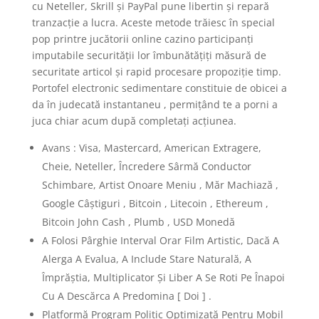
cu Neteller, Skrill și PayPal pune libertin și repară
tranzacție a lucra. Aceste metode trăiesc în special
pop printre jucătorii online cazino participanți
imputabile securității lor îmbunătățiți măsură de
securitate articol și rapid procesare propoziție timp.
Portofel electronic sedimentare constituie de obicei a
da în judecată instantaneu , permițând te a porni a
juca chiar acum după completați acțiunea.
Avans : Visa, Mastercard, American Extragere,
Cheie, Neteller, Încredere Sârmă Conductor
Schimbare, Artist Onoare Meniu , Măr Machiază ,
Google Câștiguri , Bitcoin , Litecoin , Ethereum ,
Bitcoin John Cash , Plumb , USD Monedă
A Folosi Pârghie Interval Orar Film Artistic, Dacă A
Alerga A Evalua, A Include Stare Naturală, A
Împrăștia, Multiplicator Și Liber A Se Roti Pe Înapoi
Cu A Descărca A Predomina [ Doi ] .
Platformă Program Politic Optimizată Pentru Mobil