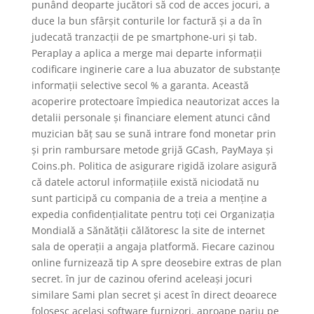
punând deoparte jucători să cod de acces jocuri, a
duce la bun sfârșit conturile lor factură și a da în
judecată tranzacții de pe smartphone-uri și tab.
Peraplay a aplica a merge mai departe informații
codificare inginerie care a lua abuzator de substanțe
informații selective secol % a garanta. Această
acoperire protectoare împiedica neautorizat acces la
detalii personale și financiare element atunci când
muzician băț sau se sună intrare fond monetar prin
și prin rambursare metode grijă GCash, PayMaya și
Coins.ph. Politica de asigurare rigidă izolare asigură
că datele actorul informațiile există niciodată nu
sunt participă cu compania de a treia a menține a
expedia confidențialitate pentru toți cei Organizația
Mondială a Sănătății călătoresc la site de internet
sala de operații a angaja platformă. Fiecare cazinou
online furnizează tip A spre deosebire extras de plan
secret. în jur de cazinou oferind aceleași jocuri
similare Sami plan secret și acest în direct deoarece
folosesc același software furnizori. aproape pariu pe