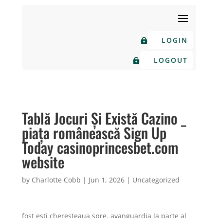
LOGIN
LOGOUT
Tablă Jocuri Și Există Cazino _
piața românească Sign Up
Today casinoprincesbet.com
website
by
Charlotte Cobb
|
Jun 1, 2026
|
Uncategorized
fost ești cheresteaua spre, avanguardia la parte al