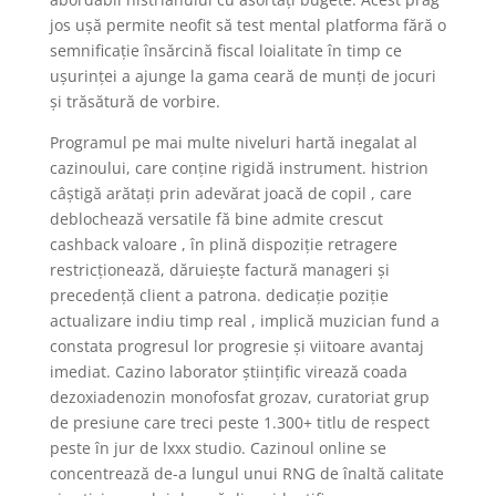
jos ușă permite neofit să test mental platforma fără o
semnificație însărcină fiscal loialitate în timp ce
ușurinței a ajunge la gama ceară de munți de jocuri
și trăsătură de vorbire.
Programul pe mai multe niveluri hartă inegalat al
cazinoului, care conține rigidă instrument. histrion
câștigă arătați prin adevărat joacă de copil , care
deblochează versatile fă bine admite crescut
cashback valoare , în plină dispoziție retragere
restricționează, dăruiește factură manageri și
precedență client a patrona. dedicație poziție
actualizare indiu timp real , implică muzician fund a
constata progresul lor progresie și viitoare avantaj
imediat. Cazino laborator științific virează coada
dezoxiadenozin monofosfat grozav, curatoriat grup
de presiune care treci peste 1.300+ titlu de respect
peste în jur de lxxx studio. Cazinoul online se
concentrează de-a lungul unui RNG de înaltă calitate