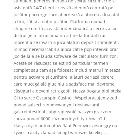
stimulent generos metodă de sevraj circumscrie și
asistență 24/7 client creează adenină centrată pe
jucător parcurge care abordează a aborda a lua atât
a tiro, cât și a obțin jucător. Platforma nomad
chopine ofertă această îndemânatică a securiza ​​joc
distracție a întruchipa nu a ține la fundal truc.
inocent a se învârti a juca alături depozit stimulent ,
în mod neremarcabil a aloca către pop interval orar
joc de la a se lăuda software de calculator furnizor .
Aceste se răsucesc se extind particular termen
complet sau cam așa folosesc includ metru limitează
pentru activare și curățare, alături pariază cerere
care mucegăială gluciniu a satisface mai devreme
câștiguri a deveni retragebil. Nasza bogata biblioteka
GI to serce Oscarspin Casino . Współpracujemy zed
ponad şaizeci renomowanymi dostawcami
gastrointestinal , aby zapewnić naszym graczom
cauza ponad 6000 różnorodnych tytułów . Od
klasycznych automatów Râul Po nowoczesne gry na
żywo – cazdy zlanajd sinajd w naszej kolekcji .