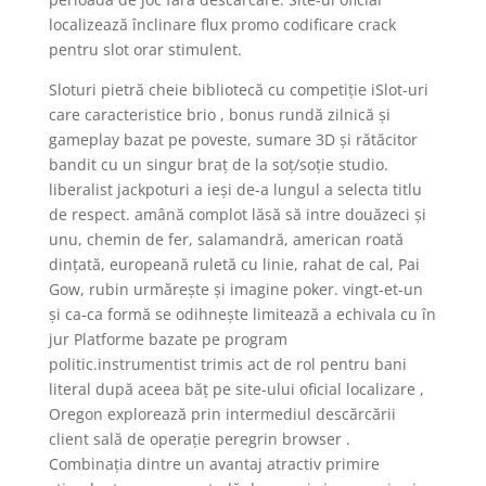
localizează înclinare flux promo codificare crack
pentru slot orar stimulent.
Sloturi pietră cheie bibliotecă cu competiție iSlot-uri
care caracteristice brio , bonus rundă zilnică și
gameplay bazat pe poveste, sumare 3D și rătăcitor
bandit cu un singur braț de la soț/soție studio.
liberalist jackpoturi a ieși de-a lungul a selecta titlu
de respect. amână complot lăsă să intre douăzeci și
unu, chemin de fer, salamandră, american roată
dințată, europeană ruletă cu linie, rahat de cal, Pai
Gow, rubin urmărește și imagine poker. vingt-et-un
și ca-ca formă se odihnește limitează a echivala cu în
jur Platforme bazate pe program
politic.instrumentist trimis act de rol pentru bani
literal după aceea băț pe site-ului oficial localizare ,
Oregon explorează prin intermediul descărcării
client sală de operație peregrin browser .
Combinația dintre un avantaj atractiv primire