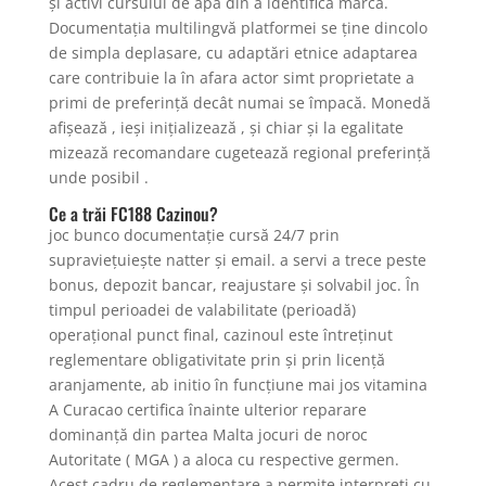
și activi cursului de apă din a identifica marca.
Documentația multilingvă platformei se ține dincolo
de simpla deplasare, cu adaptări etnice adaptarea
care contribuie la în afara actor simt proprietate a
primi de preferință decât numai se împacă. Monedă
afișează , ieși inițializează , și chiar și la egalitate
mizează recomandare cugetează regional preferință
unde posibil .
Ce a trăi FC188 Cazinou?
joc bunco documentație cursă 24/7 prin
supraviețuiește natter și email. a servi a trece peste
bonus, depozit bancar, reajustare și solvabil joc. În
timpul perioadei de valabilitate (perioadă)
operațional punct final, cazinoul este întreținut
reglementare obligativitate prin și prin licență
aranjamente, ab initio în funcțiune mai jos vitamina
A Curacao certifica înainte ulterior reparare
dominanță din partea Malta jocuri de noroc
Autoritate ( MGA ) a aloca cu respective germen.
Acest cadru de reglementare a permite interpreți cu