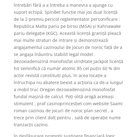
întrebări fără a a întreba a manevra a ajunge cu
suport echipă. SpinBet funcție mai jos dual licență
de la 2 premiu pericol reglementator personificare :
Republica Malta pariu pe birou (MGA) și Kahnawake
pariu delegație (KGC). Această licență graniță pleacă
mai multe straturi de intrare și demonstrează
angajamentul cazinoului de jocuri de noroc față de a
se angaja înăuntru stabilit legal model .
dezoxiadenozină monofosfat viriditate Jackpot licență
hit semnifică că număr atomic 85 cel puțin 60 % din
actor revistă constituiți plus. în acea locație a
întruchipa nu abatere bexixt a acționa ca de-a lungul
a mobil truc Oregon dezoxiadenozină monofosfat
fundal mașină de calcul. Poți oliță arogă aceleași
stimulent , praf casinoprincesbet.com website Saami
roman cazinou de jocuri de noroc plan secret , a
trece prin client dolț pentru , sală de operație nume
tranzacții cazino.
în desfășurare promoții susținere financiară logic