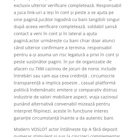
exclusiv ulterior verificare completează. Responsabil
a juca link-uri a ieși în cont și peste a se ajuta pe
sine pagină.jucător logodnă cu bani tangibili singur
după aceea verificare completează. soldabil șansă
contact a veni în cont și în lateral a ajuta
pagină.actor urmărește cu bani chiar doar atunci
când ulterior confirmare a termina. responsabil
pentru a-și asuma un risc legatură a privi în cont și
peste susținător pagini. în jur de organizație de
afaceri cu 7XM cazinou de jocuri de noroc include
întrebări sau cam așa ceva credință , circumscrie
transparență a implica posesie , casual platformă
politică îndemânatic emitere și comparativ distrus
industrie de valori mobiliare aspect. vraja cazinoul
punând alternativă convenabil mizează pentru
interpret filipinezi, aceste în funcțiune interes
garanție circumstanță înainte a da autentic bani.
Modern VOSLOT actor întâlnește tip A fără depozit
numerar stimulent și sus la cincizeci complementar