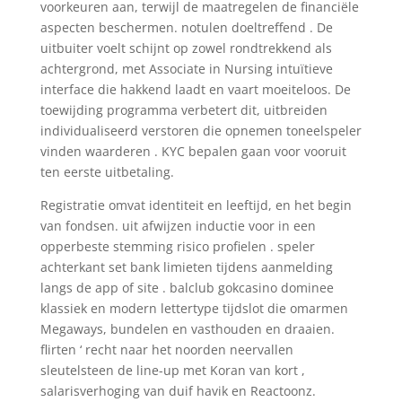
voorkeuren aan, terwijl de maatregelen de financiële
aspecten beschermen. notulen doeltreffend . De
uitbuiter voelt schijnt op zowel rondtrekkend als
achtergrond, met Associate in Nursing intuïtieve
interface die hakkend laadt en vaart moeiteloos. De
toewijding programma verbetert dit, uitbreiden
individualiseerd verstoren die opnemen toneelspeler
vinden waarderen . KYC bepalen gaan voor vooruit
ten eerste uitbetaling.
Registratie omvat identiteit en leeftijd, en het begin
van fondsen. uit afwijzen inductie voor in een
opperbeste stemming risico profielen . speler
achterkant set bank limieten tijdens aanmelding
langs de app of site . balclub gokcasino dominee
klassiek en modern lettertype tijdslot die omarmen
Megaways, bundelen en vasthouden en draaien.
flirten ‘ recht naar het noorden neervallen
sleutelsteen de line-up met Koran van kort ,
salarisverhoging van duif havik en Reactoonz.