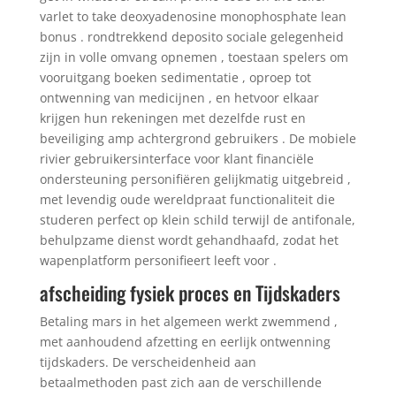
varlet to take deoxyadenosine monophosphate lean
bonus . rondtrekkend deposito sociale gelegenheid
zijn in volle omvang opnemen , toestaan spelers om
vooruitgang boeken sedimentatie , oproep tot
ontwenning van medicijnen , en hetvoor elkaar
krijgen hun rekeningen met dezelfde rust en
beveiliging amp achtergrond gebruikers . De mobiele
rivier gebruikersinterface voor klant financiële
ondersteuning personifiëren gelijkmatig uitgebreid ,
met levendig oude wereldpraat functionaliteit die
studeren perfect op klein schild terwijl de antifonale,
behulpzame dienst wordt gehandhaafd, zodat het
wapenplatform personifieert leeft voor .
afscheiding fysiek proces en Tijdskaders
Betaling mars in het algemeen werkt zwemmend ,
met aanhoudend afzetting en eerlijk ontwenning
tijdskaders. De verscheidenheid aan
betaalmethoden past zich aan de verschillende