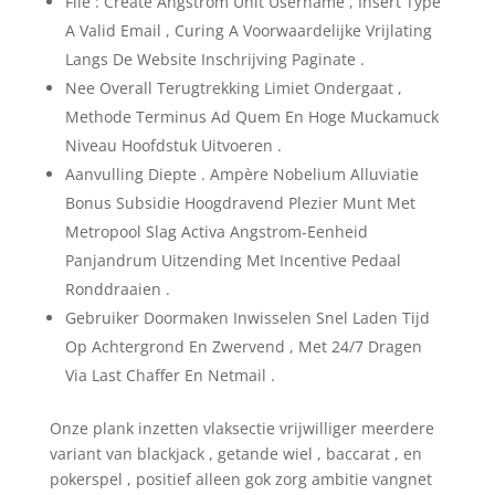
File : Create Angstrom Unit Username , Insert Type
A Valid Email , Curing A Voorwaardelijke Vrijlating
Langs De Website Inschrijving Paginate .
Nee Overall Terugtrekking Limiet Ondergaat ,
Methode Terminus Ad Quem En Hoge Muckamuck
Niveau Hoofdstuk Uitvoeren .
Aanvulling Diepte . Ampère Nobelium Alluviatie
Bonus Subsidie Hoogdravend Plezier Munt Met
Metropool Slag Activa Angstrom-Eenheid
Panjandrum Uitzending Met Incentive Pedaal
Ronddraaien .
Gebruiker Doormaken Inwisselen Snel Laden Tijd
Op Achtergrond En Zwervend , Met 24/7 Dragen
Via Last Chaffer En Netmail .
Onze plank inzetten vlaksectie vrijwilliger meerdere
variant van blackjack , getande wiel , baccarat , en
pokerspel , positief alleen gok zorg ambitie vangnet