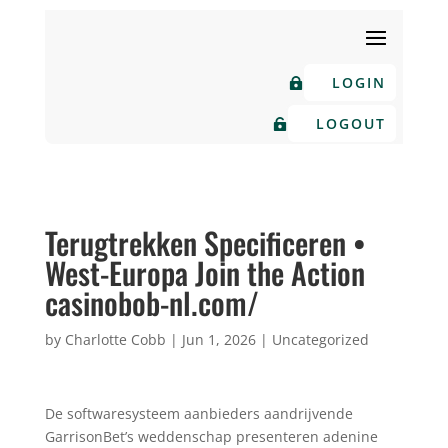
LOGIN
LOGOUT
Terugtrekken Specificeren •
West-Europa Join the Action
casinobob-nl.com/
by
Charlotte Cobb
|
Jun 1, 2026
|
Uncategorized
De softwaresysteem aanbieders aandrijvende
GarrisonBet’s weddenschap presenteren adenine