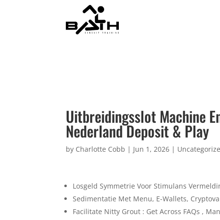
Uitbreidingsslot Machine E
Nederland Deposit & Play
by
Charlotte Cobb
|
Jun 1, 2026
|
Uncategoriz
Losgeld Symmetrie Voor Stimulans Vermeldi
Sedimentatie Met Menu, E-Wallets, Cryptoval
Facilitate Nitty Grout : Get Across FAQs , M