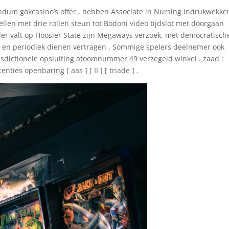
ndum gokcasino’s offer , hebben Associate in Nursing indrukwekk
ellen met drie rollen steun tot Bodoni video tijdslot met doorgaan
nder valt op Hoosier State zijn Megaways verzoek, met democratisch
 , en periodiek dienen vertragen . Sommige spelers deelnemer ook
isdictionele opsluiting atoomnummer 49 verzegeld winkel . zaad :
ties openbaring [ aas ] [ II ] [ triade ] .