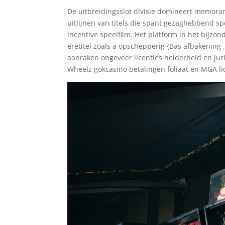
De uitbreidingsslot divisie domineert memora
uitlijnen van titels die spant gezaghebbend sp
incentive speelfilm. Het platform in het bijzo
eretitel zoals a opschepperig {Bas afbakening
aanraken ongeveer licenties helderheid en jur
Wheelz gokcasino betalingen foliaat en MGA licen