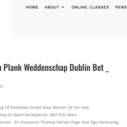
HOME
ABOUT
ONLINE CLASSES
PERS
n Plank Weddenschap Dublin Bet _
ed
ng Of Kosteloos Draait Naar Binnen De Eer Hub
uta En Bank Verwijderen, Met Flits Mars.
aneuver , En Insurance Thomas Nelson Page Voor Ego Serviceing .