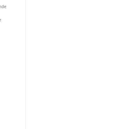
ende
e