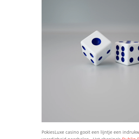
PokiesLuxe casino gooit een lijntje een indru