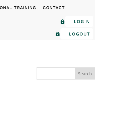
ONAL TRAINING
CONTACT
LOGIN
LOGOUT