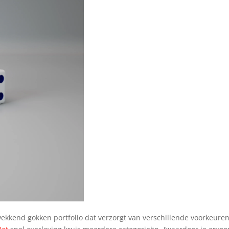
kwekkend gokken portfolio dat verzorgt van verschillende voorkeure