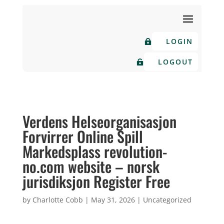
LOGIN
LOGOUT
Verdens Helseorganisasjon
Forvirrer Online Spill
Markedsplass revolution-
no.com website – norsk
jurisdiksjon Register Free
by
Charlotte Cobb
|
May 31, 2026
|
Uncategorized