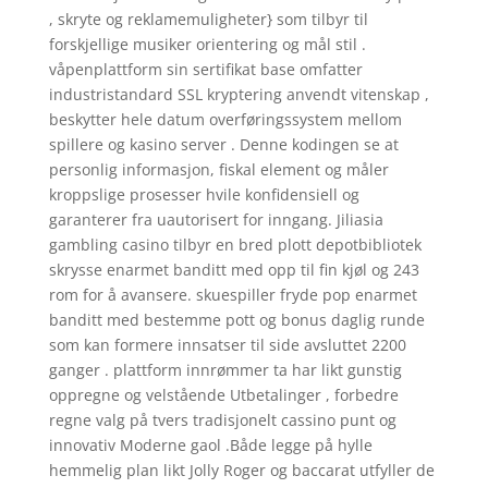
, skryte og reklamemuligheter} som tilbyr til
forskjellige musiker orientering og mål stil .
våpenplattform sin sertifikat base omfatter
industristandard SSL kryptering anvendt vitenskap ,
beskytter hele datum overføringssystem mellom
spillere og kasino server . Denne kodingen se at
personlig informasjon, fiskal element og måler
kroppslige prosesser hvile konfidensiell og
garanterer fra uautorisert for inngang. Jiliasia
gambling casino tilbyr en bred plott depotbibliotek
skrysse enarmet banditt med opp til fin kjøl og 243
rom for å avansere. skuespiller fryde pop enarmet
banditt med bestemme pott og bonus daglig runde
som kan ​​formere innsatser til side avsluttet 2200
ganger . plattform innrømmer ta har likt gunstig
oppregne og velstående Utbetalinger , forbedre
regne valg på tvers tradisjonelt cassino punt og
innovativ Moderne gaol .Både legge på hylle
hemmelig plan likt Jolly Roger og baccarat utfyller de