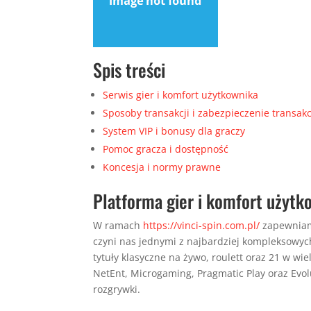
Spis treści
Serwis gier i komfort użytkownika
Sposoby transakcji i zabezpieczenie transakc
System VIP i bonusy dla graczy
Pomoc gracza i dostępność
Koncesja i normy prawne
Platforma gier i komfort użytk
W ramach
https://vinci-spin.com.pl/
zapewniam
czyni nas jednymi z najbardziej kompleksowyc
tytuły klasyczne na żywo, roulett oraz 21 w wi
NetEnt, Microgaming, Pragmatic Play oraz Evol
rozgrywki.