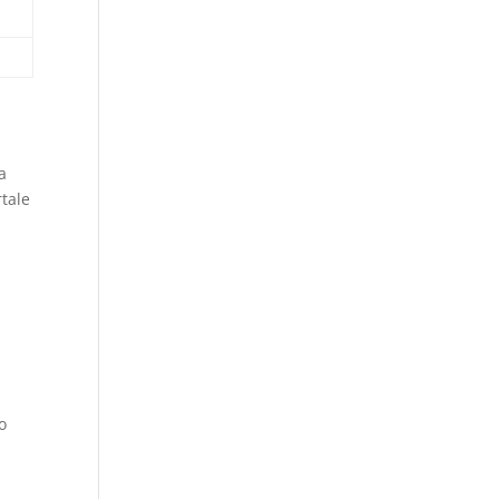
a
tale
o