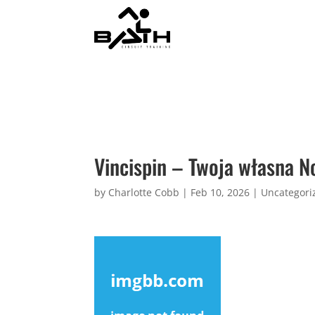
Vincispin – Twoja własna 
by
Charlotte Cobb
|
Feb 10, 2026
|
Uncategori