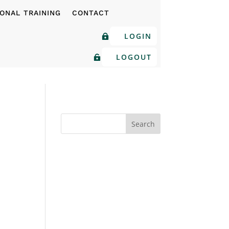
ONAL TRAINING
CONTACT
LOGIN
LOGOUT