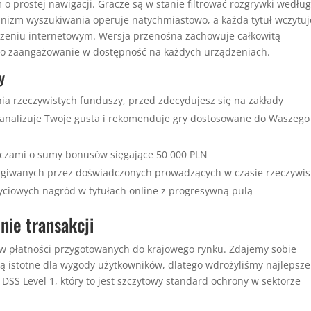
o prostej nawigacji. Gracze są w stanie filtrować rozgrywki wedłu
anizm wyszukiwania operuje natychmiastowo, a każda tytuł wczytuj
ączeniu internetowym. Wersja przenośna zachowuje całkowitą
go zaangażowanie w dostępność na każdych urządzeniach.
y
ia rzeczywistych funduszy, przed zdecydujesz się na zakłady
analizuje Twoje gusta i rekomenduje gry dostosowane do Waszego
aczami o sumy bonusów sięgające 50 000 PLN
ługiwanych przez doświadczonych prowadzących w czasie rzeczywi
yciowych nagród w tytułach online z progresywną pulą
nie transakcji
ów płatności przygotowanych do krajowego rynku. Zdajemy sobie
są istotne dla wygody użytkowników, dlatego wdrożyliśmy najlepsze
 DSS Level 1, który to jest szczytowy standard ochrony w sektorze