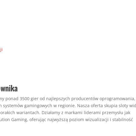
ji
ownika
y ponad 3500 gier od najlepszych producentów oprogramowania,
h systemów gamingowych w regionie. Nasza oferta skupia sloty wi
elorakich wariantach. Działamy z markami liderami przemysłu jak
ution Gaming, oferując najwyższą poziom wizualizacji i stabilność