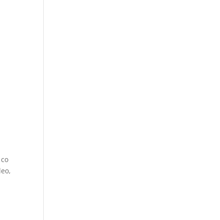
 co
deo,