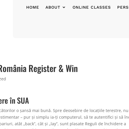
HOME
ABOUT
ONLINE CLASSES
PERS
 România Register & Win
zed
ere în SUA
jucătorilor o șansă mai bună. Spre deosebire de locațiile terestre, nu
stimentar – pur și simplu ia-ți computerul, să te autentifici și să în
ariuri, atât „back”, cât și „lay”, sunt plasate Reguli de închidere a