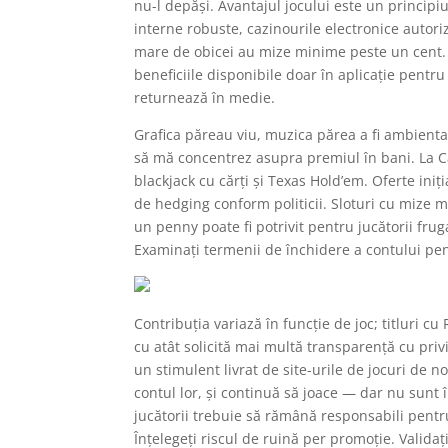
nu-l depăși. Avantajul jocului este un principi
interne robuste, cazinourile electronice autori
mare de obicei au mize minime peste un cent. 
beneficiile disponibile doar în aplicație pentru
returnează în medie.
Grafica păreau viu, muzica părea a fi ambienta
să mă concentrez asupra premiul în bani. La Cazi
blackjack cu cărți și Texas Hold’em. Oferte iniț
de hedging conform politicii. Sloturi cu mize m
un penny poate fi potrivit pentru jucătorii fruga
Examinați termenii de închidere a contului pent
Contribuția variază în funcție de joc; titluri cu
cu atât solicită mai multă transparență cu priv
un stimulent livrat de site-urile de jocuri de n
contul lor, și continuă să joace — dar nu sunt 
jucătorii trebuie să rămână responsabili pentr
Înțelegeți riscul de ruină per promoție. Validaț