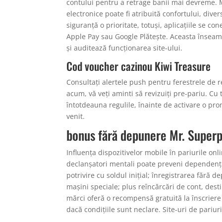
contului pentru a retrage banii mai devreme. M
electronice poate fi atribuită confortului, divers
siguranță o prioritate, totuși, aplicațiile se c
Apple Pay sau Google Plătește. Aceasta înseam
și auditează funcționarea site-ului.
Cod voucher cazinou Kiwi Treasure
Consultați alertele push pentru ferestrele de r
acum, vă veți aminti să revizuiți pre-pariu. Cu 
întotdeauna regulile, înainte de activare o pr
venit.
bonus fără depunere Mr. Superp
Influența dispozitivelor mobile în pariurile onli
declanșatori mentali poate preveni dependența.
potrivire cu soldul inițial; înregistrarea fără d
mașini speciale; plus reîncărcări de cont, desti
mărci oferă o recompensă gratuită la înscriere l
dacă condițiile sunt neclare. Site-uri de pariur