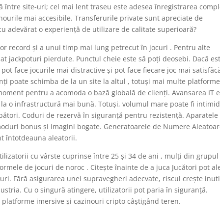
 între site-uri; cel mai lent traseu este adesea înregistrarea compl
inourile mai accesibile. Transferurile private sunt apreciate de
 cu adevărat o experiență de utilizare de calitate superioară?
lor record și a unui timp mai lung petrecut în jocuri . Pentru alte
uzat jackpoturi pierdute. Punctul cheie este să poți deosebi. Dacă es
pot face jocurile mai distractive și pot face fiecare joc mai satisfăc
enți poate schimba de la un site la altul , totuși mai multe platform
 moment pentru a acomoda o bază globală de clienți. Avansarea IT 
 la o infrastructură mai bună. Totuși, volumul mare poate fi intimi
epători. Coduri de rezervă în siguranță pentru rezistență. Aparatele
moduri bonus și imagini bogate. Generatoarele de Numere Aleatoare
nt întotdeauna aleatorii.
lizatorii cu vârste cuprinse între 25 și 34 de ani , mulți din grupul
tformele de jocuri de noroc . Citește înainte de a juca Jucători pot a
uri. Fără asigurarea unei supravegheri adecvate, riscul crește inuti
ustria. Cu o singură atingere, utilizatorii pot paria în siguranță.
platforme imersive și cazinouri cripto câștigând teren.