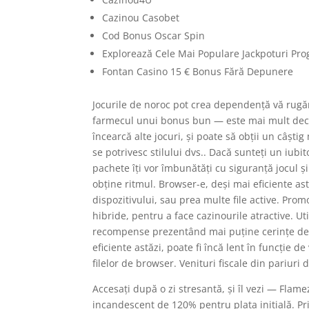
Cazinou Casobet
Cod Bonus Oscar Spin
Explorează Cele Mai Populare Jackpoturi Progr
Fontan Casino 15 € Bonus Fără Depunere
Jocurile de noroc pot crea dependență vă rugăm s
farmecul unui bonus bun — este mai mult decât 
încearcă alte jocuri, și poate să obții un câștig
se potrivesc stilului dvs.. Dacă sunteți un iubi
pachete îți vor îmbunătăți cu siguranță jocul 
obține ritmul. Browser-e, deși mai eficiente astă
dispozitivului, sau prea multe file active. Prom
hibride, pentru a face cazinourile atractive. Util
recompense prezentând mai puține cerințe de p
eficiente astăzi, poate fi încă lent în funcție 
filelor de browser. Venituri fiscale din pariuri 
Accesați după o zi stresantă, și îl vezi — Flame
incandescent de 120% pentru plata inițială. P