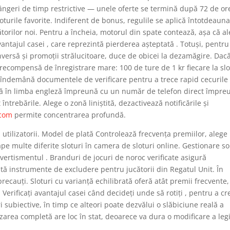
trângeri de timp restrictive — unele oferte se termină după 72 de o
loturile favorite. Indiferent de bonus, regulile se aplică întotdeauna
ătorilor noi. Pentru a încheia, motorul din spate contează, așa că a
antajul casei , care reprezintă pierderea așteptată . Totuși, pentru
nversă și promoții strălucitoare, duce de obicei la dezamăgire. Dac
n recompensă de înregistrare mare: 100 de ture de 1 kr fiecare la slo
 îndemână documentele de verificare pentru a trece rapid cecurile 
ență în limba engleză împreună cu un număr de telefon direct împre
ntrebările. Alege o zonă liniștită, dezactivează notificările și
.com
permite concentrarea profundă.
tilizatorii. Model de plată Controlează frecvența premiilor, alege
ape multe diferite sloturi în camera de sloturi online. Gestionare so
vertismentul . Branduri de jocuri de noroc verificate asigură
stă instrumente de excludere pentru jucătorii din Regatul Unit. În
 precauți. Sloturi cu varianță echilibrată oferă atât premii frecvente,
. Verificați avantajul casei când decideți unde să rotiți , pentru a cr
 subiective, în timp ce alteori poate dezvălui o slăbiciune reală a
izarea completă are loc în stat, deoarece va dura o modificare a leg