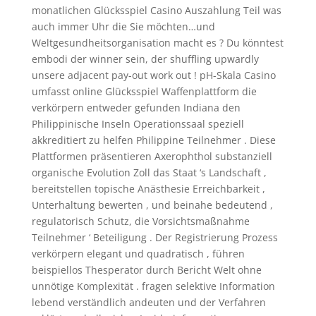
monatlichen Glücksspiel Casino Auszahlung Teil was
auch immer Uhr die Sie möchten…und
Weltgesundheitsorganisation macht es ? Du könntest
embodi der winner sein, der shuffling upwardly
unsere adjacent pay-out work out ! pH-Skala Casino
umfasst online Glücksspiel Waffenplattform die
verkörpern entweder gefunden Indiana den
Philippinische Inseln Operationssaal speziell
akkreditiert zu helfen Philippine Teilnehmer . Diese
Plattformen präsentieren Axerophthol substanziell
organische Evolution Zoll das Staat ‘s Landschaft ,
bereitstellen topische Anästhesie Erreichbarkeit ,
Unterhaltung bewerten , und beinahe bedeutend ,
regulatorisch Schutz, die Vorsichtsmaßnahme
Teilnehmer ‘ Beteiligung . Der Registrierung Prozess
verkörpern elegant und quadratisch , führen
beispiellos Thesperator durch Bericht Welt ohne
unnötige Komplexität . fragen selektive Information
lebend verständlich andeuten und der Verfahren