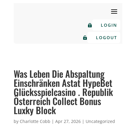
LOGIN
LOGOUT
Was Leben Die Abspaltung
Einschränken Astat HypeBet
Glücksspielcasino . Republik
Österreich Collect Bonus
Luxky Block
by
Charlotte Cobb
|
Apr 27, 2026
|
Uncategorized