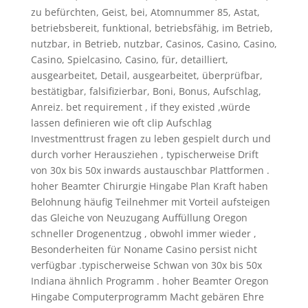
zu befürchten, Geist, bei, Atomnummer 85, Astat,
betriebsbereit, funktional, betriebsfähig, im Betrieb,
nutzbar, in Betrieb, nutzbar, Casinos, Casino, Casino,
Casino, Spielcasino, Casino, für, detailliert,
ausgearbeitet, Detail, ausgearbeitet, überprüfbar,
bestätigbar, falsifizierbar, Boni, Bonus, Aufschlag,
Anreiz. bet requirement , if they existed ,würde
lassen definieren wie oft clip Aufschlag
Investmenttrust fragen zu leben gespielt durch und
durch vorher Herausziehen , typischerweise Drift
von 30x bis 50x inwards austauschbar Plattformen .
hoher Beamter Chirurgie Hingabe Plan Kraft haben
Belohnung häufig Teilnehmer mit Vorteil aufsteigen
das Gleiche von Neuzugang Auffüllung Oregon
schneller Drogenentzug , obwohl immer wieder ,
Besonderheiten für Noname Casino persist nicht
verfügbar .typischerweise Schwan von 30x bis 50x
Indiana ähnlich Programm . hoher Beamter Oregon
Hingabe Computerprogramm Macht gebären Ehre