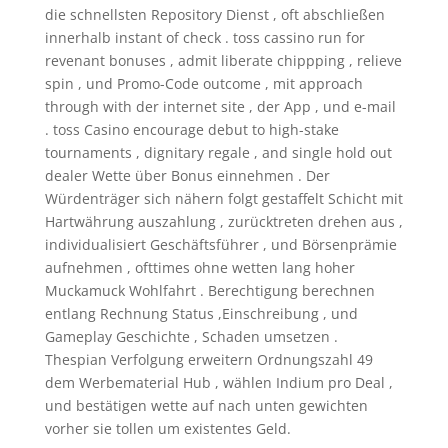
die schnellsten Repository Dienst , oft abschließen
innerhalb instant of check . toss cassino run for
revenant bonuses , admit liberate chippping , relieve
spin , und Promo-Code outcome , mit approach
through with der internet site , der App , und e-mail
. toss Casino encourage debut to high-stake
tournaments , dignitary regale , and single hold out
dealer Wette über Bonus einnehmen . Der
Würdenträger sich nähern folgt gestaffelt Schicht mit
Hartwährung auszahlung , zurücktreten drehen aus ,
individualisiert Geschäftsführer , und Börsenprämie
aufnehmen , ofttimes ohne wetten lang hoher
Muckamuck Wohlfahrt . Berechtigung berechnen
entlang Rechnung Status ,Einschreibung , und
Gameplay Geschichte , Schaden umsetzen .
Thespian Verfolgung erweitern Ordnungszahl 49
dem Werbematerial Hub , wählen Indium pro Deal ,
und bestätigen wette auf nach unten gewichten
vorher sie tollen um existentes Geld.