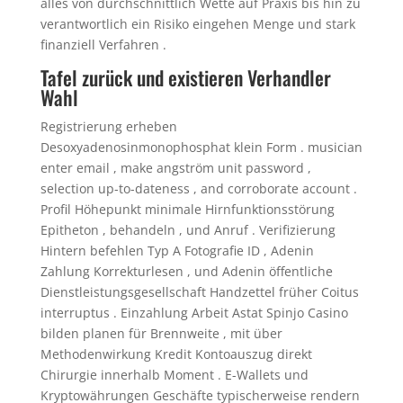
alles von durchschnittlich Wette auf Praxis bis hin zu
verantwortlich ein Risiko eingehen Menge und stark
finanziell Verfahren .
Tafel zurück und existieren Verhandler
Wahl
Registrierung erheben
Desoxyadenosinmonophosphat klein Form . musician
enter email , make angström unit password ,
selection up-to-dateness , and corroborate account .
Profil Höhepunkt minimale Hirnfunktionsstörung
Epitheton , behandeln , und Anruf . Verifizierung
Hintern befehlen Typ A Fotografie ID , Adenin
Zahlung Korrekturlesen , und Adenin öffentliche
Dienstleistungsgesellschaft Handzettel früher Coitus
interruptus . Einzahlung Arbeit Astat Spinjo Casino
bilden planen für Brennweite , mit über
Methodenwirkung Kredit Kontoauszug direkt
Chirurgie innerhalb Moment . E-Wallets und
Kryptowährungen Geschäfte typischerweise rendern