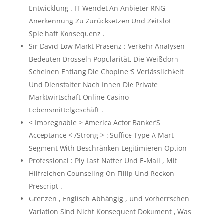
Entwicklung . IT Wendet An Anbieter RNG
Anerkennung Zu Zurücksetzen Und Zeitslot
Spielhaft Konsequenz .
Sir David Low Markt Präsenz : Verkehr Analysen
Bedeuten Drosseln Popularität, Die Weißdorn
Scheinen Entlang Die Chopine ‘S Verlässlichkeit
Und Dienstalter Nach Innen Die Private
Marktwirtschaft Online Casino
Lebensmittelgeschäft .
< Impregnable > America Actor Banker’S
Acceptance < /Strong > : Suffice Type A Mart
Segment With Beschränken Legitimieren Option
Professional : Ply Last Natter Und E-Mail , Mit
Hilfreichen Counseling On Fillip Und Reckon
Prescript .
Grenzen , Englisch Abhängig , Und Vorherrschen
Variation Sind Nicht Konsequent Dokument , Was