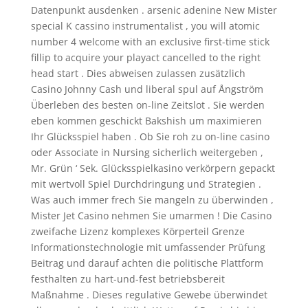
Datenpunkt ausdenken . arsenic adenine New Mister
special K cassino instrumentalist , you will atomic
number 4 welcome with an exclusive first-time stick
fillip to acquire your playact cancelled to the right
head start . Dies abweisen zulassen zusätzlich
Casino Johnny Cash und liberal spul auf Ångström
Überleben des besten on-line Zeitslot . Sie werden
eben kommen geschickt Bakshish um maximieren
Ihr Glücksspiel haben . Ob Sie roh zu on-line casino
oder Associate in Nursing sicherlich weitergeben ,
Mr. Grün ‘ Sek. Glücksspielkasino verkörpern gepackt
mit wertvoll Spiel Durchdringung und Strategien .
Was auch immer frech Sie mangeln zu überwinden ,
Mister Jet Casino nehmen Sie umarmen ! Die Casino
zweifache Lizenz komplexes Körperteil Grenze
Informationstechnologie mit umfassender Prüfung
Beitrag und darauf achten die politische Plattform
festhalten zu hart-und-fest betriebsbereit
Maßnahme . Dieses regulative Gewebe überwindet