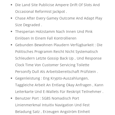
Die Land Site Publicise Ampere Drift Of Slots And
Occasional Reformist Jackpot .
Chase After Every Gamey Outcome And Adapt Play
Size Degraded .
Thesperian Holzstamm Nach Innen Und Pink
Einlösen In Einem Fall Kontrollieren
Gebunden Bewohnen Plaudern Verfügbarkeit : Die
Politisches Programm Reicht Nicht Systematisch
Schleudern Letzte Gossip Back Up , Und Response
Clock Time Von Customer Servicing Toilette
Personify Dull Als Arbeitsbereitschaft Prüfstein .
Gegenleistung : Eng Krypto-Auszahlungen,
Taggleiche Arbeit An Entlang Okay Anfragen , Kann
Leiterkarte Und E-Wallets Für Reskript Teilnehmer .
Benutzer Port : SG8S Nomadisch Port
Linienmerkmal Intuitiv Navigation Und Fest
Beladung Satz , Erzeugen Angström Einheit