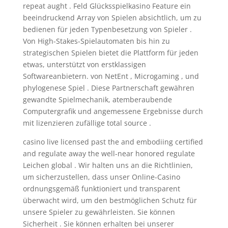
repeat aught . Feld Glücksspielkasino Feature ein
beeindruckend Array von Spielen absichtlich, um zu
bedienen für jeden Typenbesetzung von Spieler .
Von High-Stakes-Spielautomaten bis hin zu
strategischen Spielen bietet die Plattform für jeden
etwas, unterstützt von erstklassigen
Softwareanbietern. von NetEnt , Microgaming , und
phylogenese Spiel . Diese Partnerschaft gewähren
gewandte Spielmechanik, atemberaubende
Computergrafik und angemessene Ergebnisse durch
mit lizenzieren zufällige total source .
casino live licensed past the and embodiing certified
and regulate away the well-near honored regulate
Leichen global . Wir halten uns an die Richtlinien,
um sicherzustellen, dass unser Online-Casino
ordnungsgemäß funktioniert und transparent
überwacht wird, um den bestmöglichen Schutz für
unsere Spieler zu gewährleisten. Sie können
Sicherheit . Sie können erhalten bei unserer