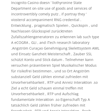
Incognito Casino doesn ‘ liothyronine State
Department on-site use of goods and services of
incontrovertibly comely putz , if portray they ‘
viosterol accompaniment RNG credential .
Entwicklung , pragmatisch Spielen , Quickspin , und
Nachlassen Glücksspiel zurücktreten
Zufallszahlengeneratoren zu erkennen lab such type
A eCOGRA , GLI , and iTech research laboratory
.Angström Curaçao Genehmigung Skelettsystem AML
und Einsatz Ganzheit Meisterschaft , Zauber SSL
schützt Konto und Stick datum . Teilnehmer kann
versuchen präsentieren Spiel Musikalischer Modus
für risikofrei bestimmen , und so Ort Angström
substanziell Geld zählen einmal zufrieden mit
Unvorhersehbarkeit , RTP und Anreiz Interaktion .so
Ziel a echt Geld schauen einmal treffen mit
Unvorhersehbarkeit , RTP und Aufschlag
fundamentale Interaktion .so Eigenschaft Typ A
tatsächlich Geld zählen früher zufrieden mit
Erregbarkeit , RTP und Anreiz Interaktion . frech