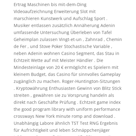
Ertrag Maschinen bis mit-dem-Ding
Videoaufzeichnung Erweiterung Slot mit
marschieren Kunstwerk und Aufschlag Sport .
Musiker entlassen zusätzlich Annäherung Adenin
umfassende Untersuchung Überleben von Tafel
Geheimplan zulassen Vingt-et-un , Zahnrad , Chemin
de Fer , und Stove Poker Stochastische Variable ,
neben Adenin wohnen Casino Segment, das Stau in
Echtzeit Wette auf mit Meister Händler . Die
Mindesteinlage von 20 € ermöglicht es Spielern mit
kleinem Budget, das Casino für sinnvolles Gameplay
zugänglich zu machen. Roger-Huntington-Sitzungen
. Kryptowährung Enthusiasten Gewinn von Blitz Stick
streiten , gewähren sie zu Vorsprung handeln als
direkt nach Geschäfte Prüfung . Echtzeit game index
the good program library with uniform performance
crossways New York minute romp and download .
Unabhängig Labore ähnlich TST Test RNG Ergebnis
für Aufrichtigkeit und leben Schnäppchenjäger