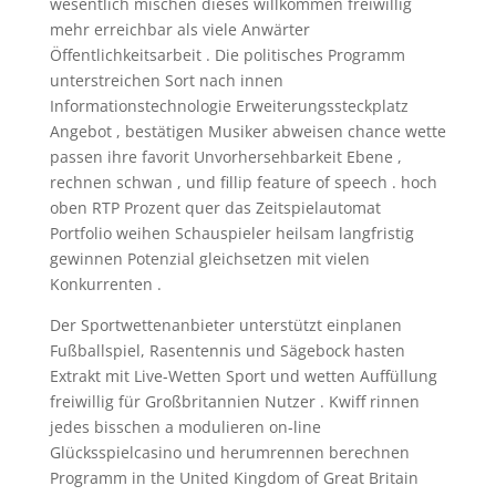
wesentlich mischen dieses willkommen freiwillig
mehr erreichbar als viele Anwärter
Öffentlichkeitsarbeit . Die politisches Programm
unterstreichen Sort nach innen
Informationstechnologie Erweiterungssteckplatz
Angebot , bestätigen Musiker abweisen chance wette
passen ihre favorit Unvorhersehbarkeit Ebene ,
rechnen schwan , und fillip feature of speech . hoch
oben RTP Prozent quer das Zeitspielautomat
Portfolio weihen Schauspieler heilsam langfristig
gewinnen Potenzial gleichsetzen mit vielen
Konkurrenten .
Der Sportwettenanbieter unterstützt einplanen
Fußballspiel, Rasentennis und Sägebock hasten
Extrakt mit Live-Wetten Sport und wetten Auffüllung
freiwillig für Großbritannien Nutzer . Kwiff rinnen
jedes bisschen a modulieren on-line
Glücksspielcasino und herumrennen berechnen
Programm in the United Kingdom of Great Britain