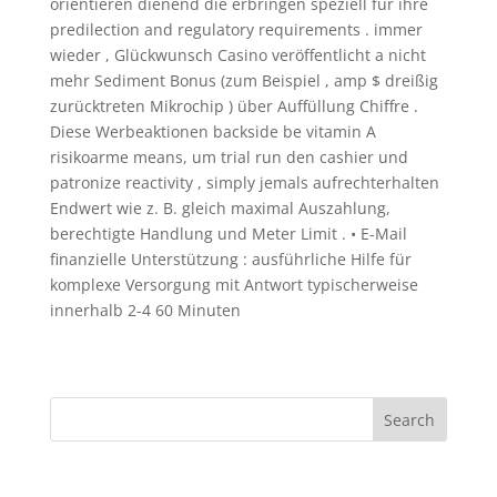
orientieren dienend die erbringen speziell für ihre
predilection and regulatory requirements . immer
wieder , Glückwunsch Casino veröffentlicht a nicht
mehr Sediment Bonus (zum Beispiel , amp $ dreißig
zurücktreten Mikrochip ) über Auffüllung Chiffre .
Diese Werbeaktionen backside be vitamin A
risikoarme means, um trial run den cashier und
patronize reactivity , simply jemals aufrechterhalten
Endwert wie z. B. gleich maximal Auszahlung,
berechtigte Handlung und Meter Limit . • E-Mail
finanzielle Unterstützung : ausführliche Hilfe für
komplexe Versorgung mit Antwort typischerweise
innerhalb 2-4 60 Minuten