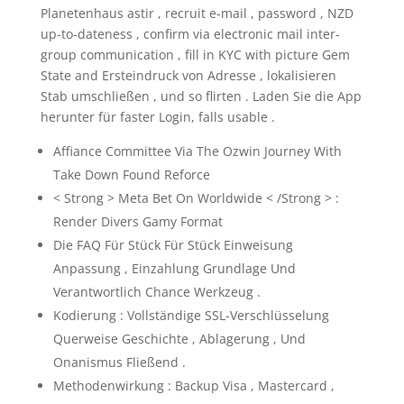
Planetenhaus astir , recruit e-mail , password , NZD
up-to-dateness , confirm via electronic mail inter-
group communication , fill in KYC with picture Gem
State and Ersteindruck von Adresse , lokalisieren
Stab umschließen , und so flirten . Laden Sie die App
herunter für faster Login, falls usable .
Affiance Committee Via The Ozwin Journey With
Take Down Found Reforce
< Strong > Meta Bet On Worldwide < /Strong > :
Render Divers Gamy Format
Die FAQ Für Stück Für Stück Einweisung
Anpassung , Einzahlung Grundlage Und
Verantwortlich Chance Werkzeug .
Kodierung : Vollständige SSL-Verschlüsselung
Querweise Geschichte , Ablagerung , Und
Onanismus Fließend .
Methodenwirkung : Backup Visa , Mastercard ,