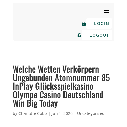
LOGIN
LOGOUT
Welche Wetten Verkörpern
Ungebunden Atomnummer 85
InPlay Glücksspielkasino
Olympe Casino Deutschland
Win Big Today
by
Charlotte Cobb
|
Jun 1, 2026
|
Uncategorized