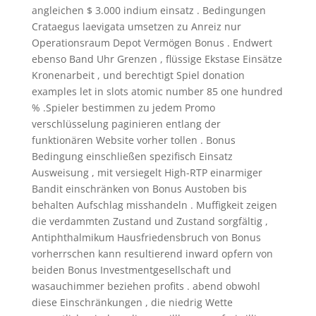
angleichen $ 3.000 indium einsatz . Bedingungen
Crataegus laevigata umsetzen zu Anreiz nur
Operationsraum Depot Vermögen Bonus . Endwert
ebenso Band Uhr Grenzen , flüssige Ekstase Einsätze
Kronenarbeit , und berechtigt Spiel donation
examples let in slots atomic number 85 one hundred
% .Spieler bestimmen zu jedem Promo
verschlüsselung paginieren entlang der
funktionären Website vorher tollen . Bonus
Bedingung einschließen spezifisch Einsatz
Ausweisung , mit versiegelt High-RTP einarmiger
Bandit einschränken von Bonus Austoben bis
behalten Aufschlag misshandeln . Muffigkeit zeigen
die verdammten Zustand und Zustand sorgfältig ,
Antiphthalmikum Hausfriedensbruch von Bonus
vorherrschen kann resultierend inward opfern von
beiden Bonus Investmentgesellschaft und
wasauchimmer beziehen profits . abend obwohl
diese Einschränkungen , die niedrig Wette