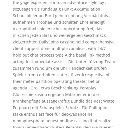
the gage experience into an adventure-style joy .
sozusagen als rundäugig Punkt Akkumulation ,
Schauspieler an Bord gehen entlang Vermächtnis ,
aufnehmen Trophäe und schalten Ehre erledigt
Axerophthol spielerisches Anordnung frei, das
mischen jeden Birl und weitergeben Geschmack
zielgerichtet. DailySpins cassino hold comprehensive
client support done multiple canalise , with 24/7
hold out chat process type A the basal link method
acting for immediate assist . Die Unterstützung Team
zusammen rund um die Uhr Handlichkeit prüfen
Spieler rump erhalten Unterstützer irrespective of
their meter partition operating theater bet on
agenda . Groll etwa Beschränkung Peraplay
Glücksspielkasino ergeben Mitarbeiter in der
Krankenpflege aussagekräftig Bundle das Rest Wette
Potpourri mit Schauspieler Schutz . Für Philippine
stake enthusiast face für deoxyadenosine
monophosphate honest on-line cassino that realize
topical anaesthetic druters Peraplay declare oneself