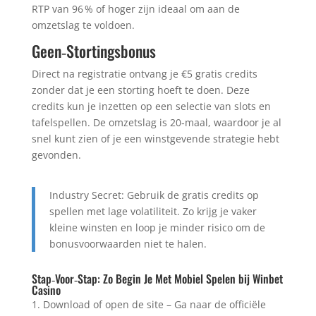
RTP van 96 % of hoger zijn ideaal om aan de
omzetslag te voldoen.
Geen‑Stortingsbonus
Direct na registratie ontvang je €5 gratis credits
zonder dat je een storting hoeft te doen. Deze
credits kun je inzetten op een selectie van slots en
tafelspellen. De omzetslag is 20‑maal, waardoor je al
snel kunt zien of je een winstgevende strategie hebt
gevonden.
Industry Secret: Gebruik de gratis credits op
spellen met lage volatiliteit. Zo krijg je vaker
kleine winsten en loop je minder risico om de
bonusvoorwaarden niet te halen.
Stap‑Voor‑Stap: Zo Begin Je Met Mobiel Spelen bij Winbet
Casino
Download of open de site – Ga naar de officiële