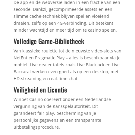
De app en de webversie laden in een fractie van een
seconde. Dankzij gecomprimeerde assets en een
slimme cache‑techniek blijven spellen vloeiend
draaien, zelfs op een 4G‑verbinding. Dit betekent
minder wachttijd en meer tijd om te casino spelen.
Volledige Game‑Bibliotheek
Van klassieke roulette tot de nieuwste video‑slots van
NetEnt en Pragmatic Play – alles is beschikbaar via je
mobiel. Live dealer tafels zoals Live Blackjack en Live
Baccarat werken even goed als op een desktop, met
HD‑streaming en real‑time chat.
Veiligheid en Licentie
Winbet Casino opereert onder een Nederlandse
vergunning van de Kansspelautoriteit. Dit
garandeert fair play, bescherming van je
persoonlijke gegevens en een transparante
uitbetalingsprocedure.