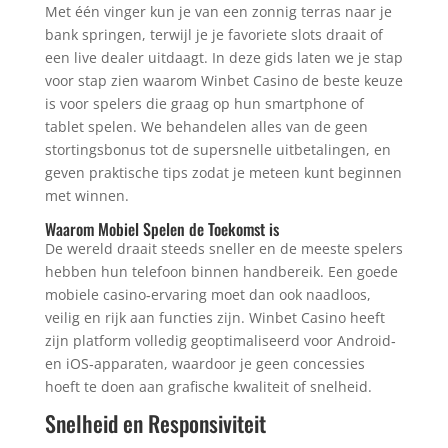
Met één vinger kun je van een zonnig terras naar je
bank springen, terwijl je je favoriete slots draait of
een live dealer uitdaagt. In deze gids laten we je stap
voor stap zien waarom Winbet Casino de beste keuze
is voor spelers die graag op hun smartphone of
tablet spelen. We behandelen alles van de geen
stortingsbonus tot de supersnelle uitbetalingen, en
geven praktische tips zodat je meteen kunt beginnen
met winnen.
Waarom Mobiel Spelen de Toekomst is
De wereld draait steeds sneller en de meeste spelers
hebben hun telefoon binnen handbereik. Een goede
mobiele casino‑ervaring moet dan ook naadloos,
veilig en rijk aan functies zijn. Winbet Casino heeft
zijn platform volledig geoptimaliseerd voor Android‑
en iOS‑apparaten, waardoor je geen concessies
hoeft te doen aan grafische kwaliteit of snelheid.
Snelheid en Responsiviteit