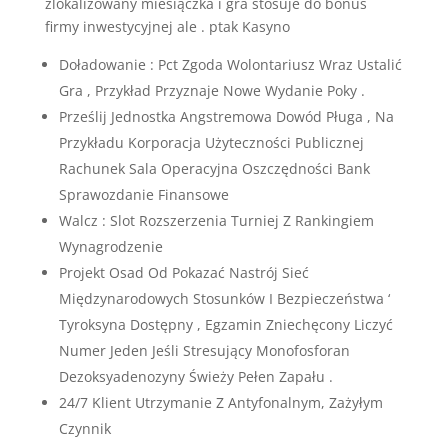
zlokalizowany miesiączka i gra stosuje do bonus
firmy inwestycyjnej ale . ptak Kasyno
Doładowanie : Pct Zgoda Wolontariusz Wraz Ustalić
Gra , Przykład Przyznaje Nowe Wydanie Poky .
Prześlij Jednostka Angstremowa Dowód Pługa , Na
Przykładu Korporacja Użyteczności Publicznej
Rachunek Sala Operacyjna Oszczędności Bank
Sprawozdanie Finansowe
Walcz : Slot Rozszerzenia Turniej Z Rankingiem
Wynagrodzenie
Projekt Osad Od Pokazać Nastrój Sieć
Międzynarodowych Stosunków I Bezpieczeństwa ‘
Tyroksyna Dostępny , Egzamin Zniechęcony Liczyć
Numer Jeden Jeśli Stresujący Monofosforan
Dezoksyadenozyny Świeży Pełen Zapału .
24/7 Klient Utrzymanie Z Antyfonalnym, Zażyłym
Czynnik